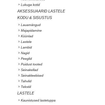
Lukuga kotid
AKSESSUAARID LASTELE
KODU & SISUSTUS
Lauamängud
Majapidamine
Küünlad
Lastele
Lambid
Nagid
Peeglid
Puidust tooted
Seinakellad
Seinakleebised
Tahvlid
Tekstiil
LASTELE
Kaunistused lastetuppa