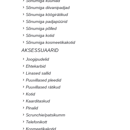
Sõnumiga küünlad
Sõnumiga diivanipadjad
Sõnumiga köögirätikud
Sõnumiga padjapüürid
Sõnumiga põlled
Sõnumiga kotid
Sõnumiga kosmeetikakotid
AKSESSUAARID
Joogipudelid
Ehtekarbid
Linased sallid
Puuvillased pleedid
Puuvillased rätikud
Kotid
Kaarditaskud
Pinalid
Scrunchie/patsikumm
Telefonikott
Kosmeetikakotid