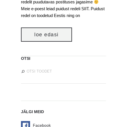
redelit puudutavas postituses jagasime
Meie e-poest leiad puidust redeli SIIT. Puidust
redel on toodetud Eestis ning on
loe edasi
OTSI
JÄLGI MEID
Facebook