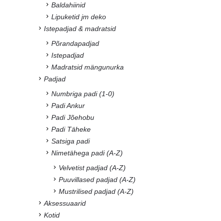
Baldahiinid
Lipuketid jm deko
Istepadjad & madratsid
Põrandapadjad
Istepadjad
Madratsid mängunurka
Padjad
Numbriga padi (1-0)
Padi Ankur
Padi Jõehobu
Padi Täheke
Satsiga padi
Nimetähega padi (A-Z)
Velvetist padjad (A-Z)
Puuvillased padjad (A-Z)
Mustrilised padjad (A-Z)
Aksessuaarid
Kotid