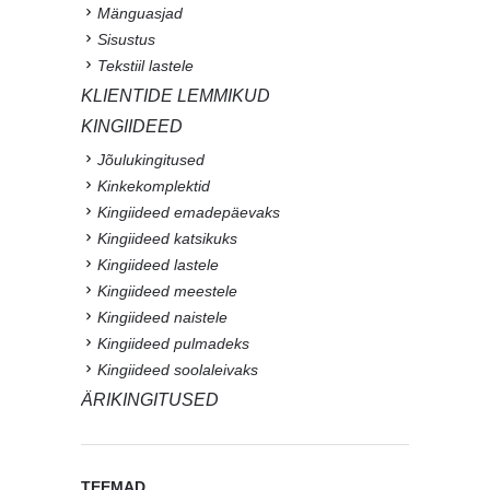
Mänguasjad
Sisustus
Tekstiil lastele
KLIENTIDE LEMMIKUD
KINGIIDEED
Jõulukingitused
Kinkekomplektid
Kingiideed emadepäevaks
Kingiideed katsikuks
Kingiideed lastele
Kingiideed meestele
Kingiideed naistele
Kingiideed pulmadeks
Kingiideed soolaleivaks
ÄRIKINGITUSED
TEEMAD