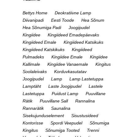
Bettys Home
Deokratiivne Lamp
Diivanipadi
Eesti Toode
Hea Sõnum
Hea Sõnumiga Padi
Joogipudel
Kingiidee
Kingiideed Emadepäevaks
Kingiideed Emale
Kingiideed Katsikuks
Kingiideed Katskikuks
Kingiideed
Pulmadeks
Kingiidee Emale
Kingiidee
Kallimale
Kingiidee Vanaemale
Kingitus
Soolaleivaks
Korduvkasutatav
Joogipudel
Lamp
Lamp Lastetuppa
Lamptäht
Laste Joogipudel
Lastele
Lastetuppa
Puidust Lamp
Puuvillane
Rätik
Puuvillane Sall
Rannalina
Rannarätik
Saunalina
Sisekujunduselement
Sisustusideed
Kontorisse
Spordi Veepudel
Sõnumiga
Kingitus
Sõnumiga Tooted
Trenni