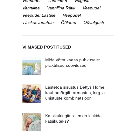
Veepudel
Tähelamp
Valgusti
Vannilina
Vannilina Rätik
Veepudel
Veepudel Lastele
Veepudel
Täiskasvanutele
Öölamp
Öövalgusti
VIIMASED POSTITUSED
Mida võtta kaasa puhkusele:
praktilised soovitused
Lastetoa sisustus Bettys Home
kaubamärgilt- armastus, kirg ja
unistuste kombinatsioon
Katsikukingitus - mida kinkida
katsikuteks?