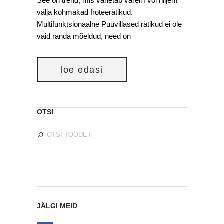
See on trend, mis vahetab varem või hiljem
välja kohmakad froteerätikud.
Multifunktsionaalne Puuvillased rätikud ei ole
vaid randa mõeldud, need on
loe edasi
OTSI
JÄLGI MEID