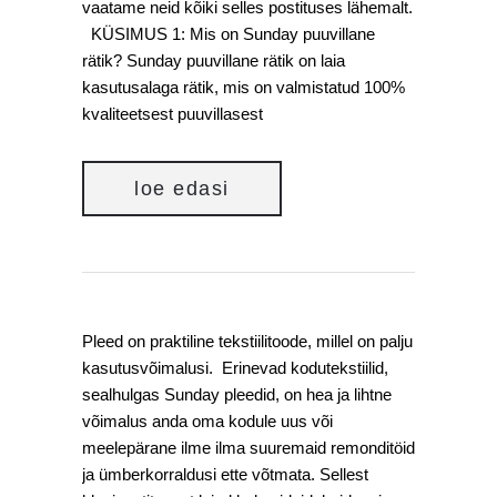
vaatame neid kõiki selles postituses lähemalt.
KÜSIMUS 1: Mis on Sunday puuvillane
rätik? Sunday puuvillane rätik on laia
kasutusalaga rätik, mis on valmistatud 100%
kvaliteetsest puuvillasest
loe edasi
Pleed on praktiline tekstiilitoode, millel on palju
kasutusvõimalusi. Erinevad kodutekstiilid,
sealhulgas Sunday pleedid, on hea ja lihtne
võimalus anda oma kodule uus või
meelepärane ilme ilma suuremaid remonditöid
ja ümberkorraldusi ette võtmata. Sellest