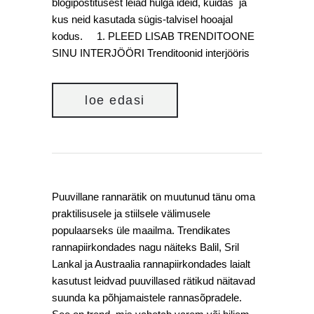
blogipostitusest leiad hulga ideid, kuidas ja
kus neid kasutada sügis-talvisel hooajal
kodus. 1. PLEED LISAB TRENDITOONE
SINU INTERJÖÖRI Trenditoonid interjööris
loe edasi
Puuvillane rannarätik on muutunud tänu oma
praktilisusele ja stiilsele välimusele
populaarseks üle maailma. Trendikates
rannapiirkondades nagu näiteks Balil, Sril
Lankal ja Austraalia rannapiirkondades laialt
kasutust leidvad puuvillased rätikud näitavad
suunda ka põhjamaistele rannasõpradele.