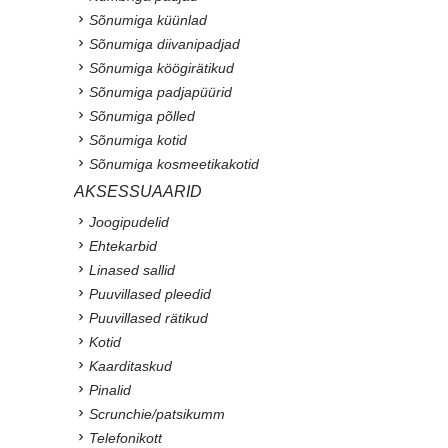
Sõnumiga küünlad
Sõnumiga diivanipadjad
Sõnumiga köögirätikud
Sõnumiga padjapüürid
Sõnumiga põlled
Sõnumiga kotid
Sõnumiga kosmeetikakotid
AKSESSUAARID
Joogipudelid
Ehtekarbid
Linased sallid
Puuvillased pleedid
Puuvillased rätikud
Kotid
Kaarditaskud
Pinalid
Scrunchie/patsikumm
Telefonikott