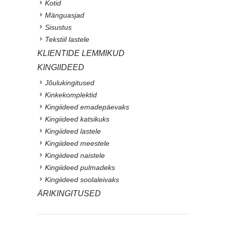
Kotid
Mänguasjad
Sisustus
Tekstiil lastele
KLIENTIDE LEMMIKUD
KINGIIDEED
Jõulukingitused
Kinkekomplektid
Kingiideed emadepäevaks
Kingiideed katsikuks
Kingiideed lastele
Kingiideed meestele
Kingiideed naistele
Kingiideed pulmadeks
Kingiideed soolaleivaks
ÄRIKINGITUSED