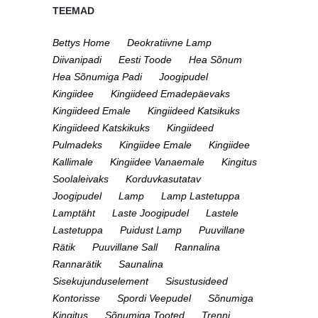
TEEMAD
Bettys Home
Deokratiivne Lamp
Diivanipadi
Eesti Toode
Hea Sõnum
Hea Sõnumiga Padi
Joogipudel
Kingiidee
Kingiideed Emadepäevaks
Kingiideed Emale
Kingiideed Katsikuks
Kingiideed Katskikuks
Kingiideed
Pulmadeks
Kingiidee Emale
Kingiidee
Kallimale
Kingiidee Vanaemale
Kingitus
Soolaleivaks
Korduvkasutatav
Joogipudel
Lamp
Lamp Lastetuppa
Lamptäht
Laste Joogipudel
Lastele
Lastetuppa
Puidust Lamp
Puuvillane
Rätik
Puuvillane Sall
Rannalina
Rannarätik
Saunalina
Sisekujunduselement
Sisustusideed
Kontorisse
Spordi Veepudel
Sõnumiga
Kingitus
Sõnumiga Tooted
Trenni