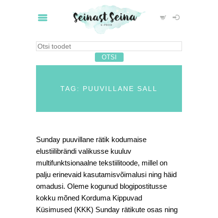
TAG: PUUVILLANE SALL
Sunday puuvillane rätik kodumaise
elustiilibrändi valikusse kuuluv
multifunktsionaalne tekstiilitoode, millel on
palju erinevaid kasutamisvõimalusi ning häid
omadusi. Oleme kogunud blogipostitusse
kokku mõned Korduma Kippuvad
Küsimused (KKK) Sunday rätikute osas ning