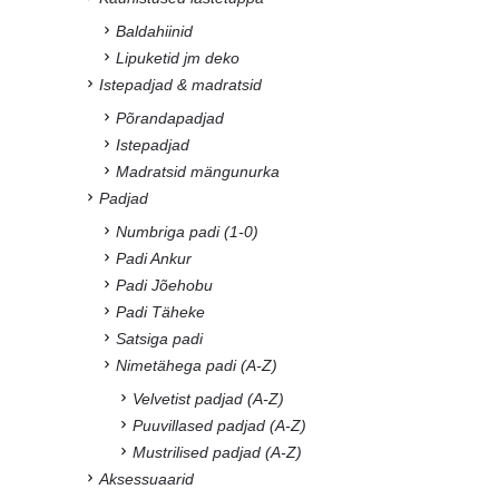
Baldahiinid
Lipuketid jm deko
Istepadjad & madratsid
Põrandapadjad
Istepadjad
Madratsid mängunurka
Padjad
Numbriga padi (1-0)
Padi Ankur
Padi Jõehobu
Padi Täheke
Satsiga padi
Nimetähega padi (A-Z)
Velvetist padjad (A-Z)
Puuvillased padjad (A-Z)
Mustrilised padjad (A-Z)
Aksessuaarid