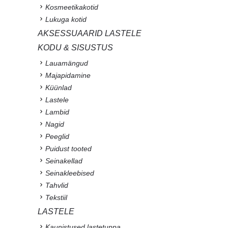
Kosmeetikakotid
Lukuga kotid
AKSESSUAARID LASTELE
KODU & SISUSTUS
Lauamängud
Majapidamine
Küünlad
Lastele
Lambid
Nagid
Peeglid
Puidust tooted
Seinakellad
Seinakleebised
Tahvlid
Tekstiil
LASTELE
Kaunistused lastetuppa