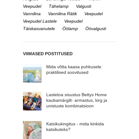
Veepudel
Tähelamp
Valgusti
Vannilina
Vannilina Rätik
Veepudel
Veepudel Lastele
Veepudel
Täiskasvanutele
Öölamp
Öövalgusti
VIIMASED POSTITUSED
Mida võtta kaasa puhkusele:
praktilised soovitused
Lastetoa sisustus Bettys Home
kaubamärgilt- armastus, kirg ja
unistuste kombinatsioon
Katsikukingitus - mida kinkida
katsikuteks?