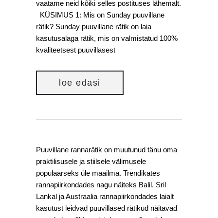
vaatame neid kõiki selles postituses lähemalt.
KÜSIMUS 1: Mis on Sunday puuvillane
rätik? Sunday puuvillane rätik on laia
kasutusalaga rätik, mis on valmistatud 100%
kvaliteetsest puuvillasest
loe edasi
Puuvillane rannarätik on muutunud tänu oma
praktilisusele ja stiilsele välimusele
populaarseks üle maailma. Trendikates
rannapiirkondades nagu näiteks Balil, Sril
Lankal ja Austraalia rannapiirkondades laialt
kasutust leidvad puuvillased rätikud näitavad