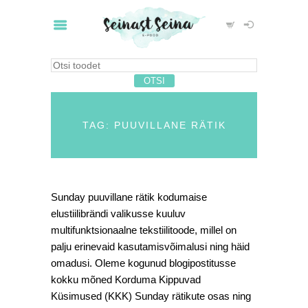
TAG: PUUVILLANE RÄTIK
Sunday puuvillane rätik kodumaise
elustiilibrändi valikusse kuuluv
multifunktsionaalne tekstiilitoode, millel on
palju erinevaid kasutamisvõimalusi ning häid
omadusi. Oleme kogunud blogipostitusse
kokku mõned Korduma Kippuvad
Küsimused (KKK) Sunday rätikute osas ning