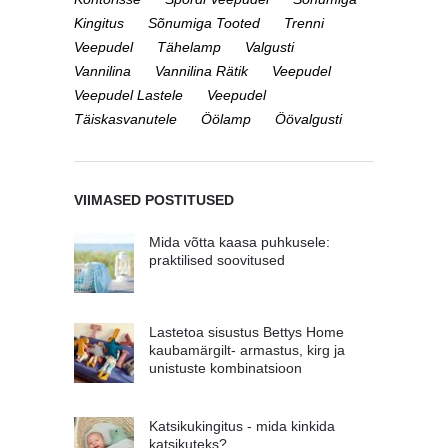
Kingitus
Sõnumiga Tooted
Trenni
Veepudel
Tähelamp
Valgusti
Vannilina
Vannilina Rätik
Veepudel
Veepudel Lastele
Veepudel
Täiskasvanutele
Öölamp
Öövalgusti
VIIMASED POSTITUSED
Mida võtta kaasa puhkusele:
praktilised soovitused
Lastetoa sisustus Bettys Home
kaubamärgilt- armastus, kirg ja
unistuste kombinatsioon
Katsikukingitus - mida kinkida
katsikuteks?