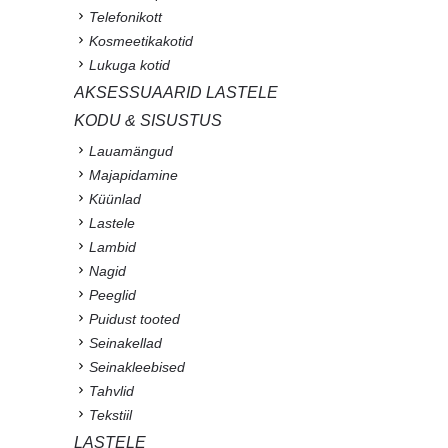
Telefonikott
Kosmeetikakotid
Lukuga kotid
AKSESSUAARID LASTELE
KODU & SISUSTUS
Lauamängud
Majapidamine
Küünlad
Lastele
Lambid
Nagid
Peeglid
Puidust tooted
Seinakellad
Seinakleebised
Tahvlid
Tekstiil
LASTELE