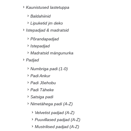
Kaunistused lastetuppa
Baldahiinid
Lipuketid jm deko
Istepadjad & madratsid
Põrandapadjad
Istepadjad
Madratsid mängunurka
Padjad
Numbriga padi (1-0)
Padi Ankur
Padi Jõehobu
Padi Täheke
Satsiga padi
Nimetähega padi (A-Z)
Velvetist padjad (A-Z)
Puuvillased padjad (A-Z)
Mustrilised padjad (A-Z)