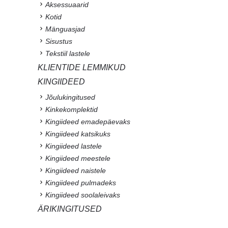
Aksessuaarid
Kotid
Mänguasjad
Sisustus
Tekstiil lastele
KLIENTIDE LEMMIKUD
KINGIIDEED
Jõulukingitused
Kinkekomplektid
Kingiideed emadepäevaks
Kingiideed katsikuks
Kingiideed lastele
Kingiideed meestele
Kingiideed naistele
Kingiideed pulmadeks
Kingiideed soolaleivaks
ÄRIKINGITUSED