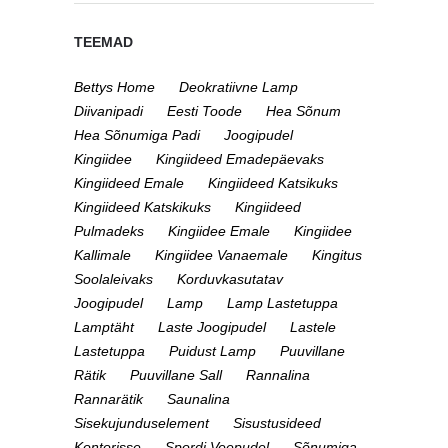
TEEMAD
Bettys Home
Deokratiivne Lamp
Diivanipadi
Eesti Toode
Hea Sõnum
Hea Sõnumiga Padi
Joogipudel
Kingiidee
Kingiideed Emadepäevaks
Kingiideed Emale
Kingiideed Katsikuks
Kingiideed Katskikuks
Kingiideed
Pulmadeks
Kingiidee Emale
Kingiidee
Kallimale
Kingiidee Vanaemale
Kingitus
Soolaleivaks
Korduvkasutatav
Joogipudel
Lamp
Lamp Lastetuppa
Lamptäht
Laste Joogipudel
Lastele
Lastetuppa
Puidust Lamp
Puuvillane
Rätik
Puuvillane Sall
Rannalina
Rannarätik
Saunalina
Sisekujunduselement
Sisustusideed
Kontorisse
Spordi Veepudel
Sõnumiga