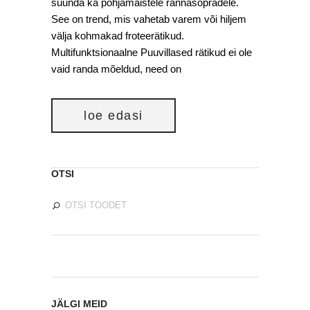
suunda ka põhjamaistele rannasõpradele.
See on trend, mis vahetab varem või hiljem
välja kohmakad froteerätikud.
Multifunktsionaalne Puuvillased rätikud ei ole
vaid randa mõeldud, need on
loe edasi
OTSI
JÄLGI MEID