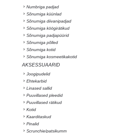
Numbriga padjad
Sõnumiga küünlad
Sõnumiga diivanipadjad
Sõnumiga köögirätikud
Sõnumiga padjapüürid
Sõnumiga põlled
Sõnumiga kotid
Sõnumiga kosmeetikakotid
AKSESSUAARID
Joogipudelid
Ehtekarbid
Linased sallid
Puuvillased pleedid
Puuvillased rätikud
Kotid
Kaarditaskud
Pinalid
Scrunchie/patsikumm