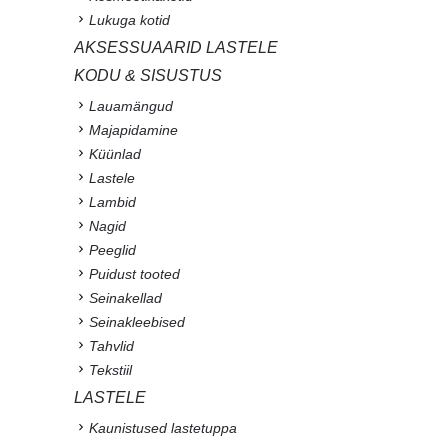
Lukuga kotid
AKSESSUAARID LASTELE
KODU & SISUSTUS
Lauamängud
Majapidamine
Küünlad
Lastele
Lambid
Nagid
Peeglid
Puidust tooted
Seinakellad
Seinakleebised
Tahvlid
Tekstiil
LASTELE
Kaunistused lastetuppa