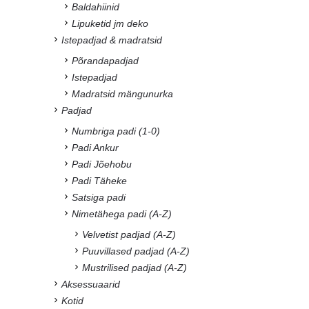
Baldahiinid
Lipuketid jm deko
Istepadjad & madratsid
Põrandapadjad
Istepadjad
Madratsid mängunurka
Padjad
Numbriga padi (1-0)
Padi Ankur
Padi Jõehobu
Padi Täheke
Satsiga padi
Nimetähega padi (A-Z)
Velvetist padjad (A-Z)
Puuvillased padjad (A-Z)
Mustrilised padjad (A-Z)
Aksessuaarid
Kotid