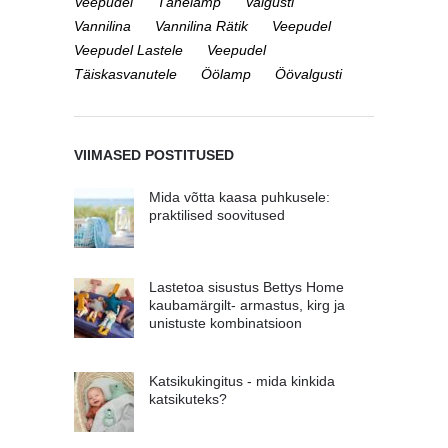
Veepudel
Tähelamp
Valgusti
Vannilina
Vannilina Rätik
Veepudel
Veepudel Lastele
Veepudel
Täiskasvanutele
Öölamp
Öövalgusti
VIIMASED POSTITUSED
Mida võtta kaasa puhkusele:
praktilised soovitused
Lastetoa sisustus Bettys Home
kaubamärgilt- armastus, kirg ja
unistuste kombinatsioon
Katsikukingitus - mida kinkida
katsikuteks?