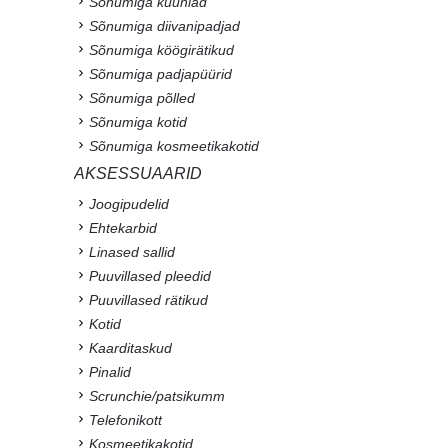
Sõnumiga küünlad
Sõnumiga diivanipadjad
Sõnumiga köögirätikud
Sõnumiga padjapüürid
Sõnumiga põlled
Sõnumiga kotid
Sõnumiga kosmeetikakotid
AKSESSUAARID
Joogipudelid
Ehtekarbid
Linased sallid
Puuvillased pleedid
Puuvillased rätikud
Kotid
Kaarditaskud
Pinalid
Scrunchie/patsikumm
Telefonikott
Kosmeetikakotid