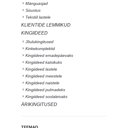
Mänguasjad
Sisustus
Tekstiil lastele
KLIENTIDE LEMMIKUD
KINGIIDEED
Jõulukingitused
Kinkekomplektid
Kingiideed emadepäevaks
Kingiideed katsikuks
Kingiideed lastele
Kingiideed meestele
Kingiideed naistele
Kingiideed pulmadeks
Kingiideed soolaleivaks
ÄRIKINGITUSED
TEEMAD