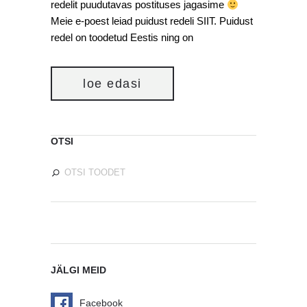
redelit puudutavas postituses jagasime
Meie e-poest leiad puidust redeli SIIT. Puidust
redel on toodetud Eestis ning on
loe edasi
OTSI
JÄLGI MEID
Facebook