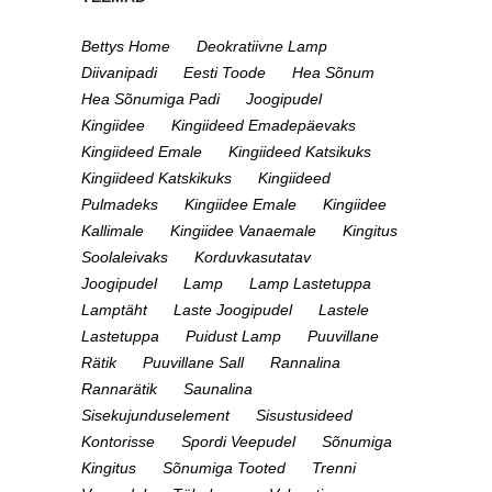
Bettys Home
Deokratiivne Lamp
Diivanipadi
Eesti Toode
Hea Sõnum
Hea Sõnumiga Padi
Joogipudel
Kingiidee
Kingiideed Emadepäevaks
Kingiideed Emale
Kingiideed Katsikuks
Kingiideed Katskikuks
Kingiideed
Pulmadeks
Kingiidee Emale
Kingiidee
Kallimale
Kingiidee Vanaemale
Kingitus
Soolaleivaks
Korduvkasutatav
Joogipudel
Lamp
Lamp Lastetuppa
Lamptäht
Laste Joogipudel
Lastele
Lastetuppa
Puidust Lamp
Puuvillane
Rätik
Puuvillane Sall
Rannalina
Rannarätik
Saunalina
Sisekujunduselement
Sisustusideed
Kontorisse
Spordi Veepudel
Sõnumiga
Kingitus
Sõnumiga Tooted
Trenni