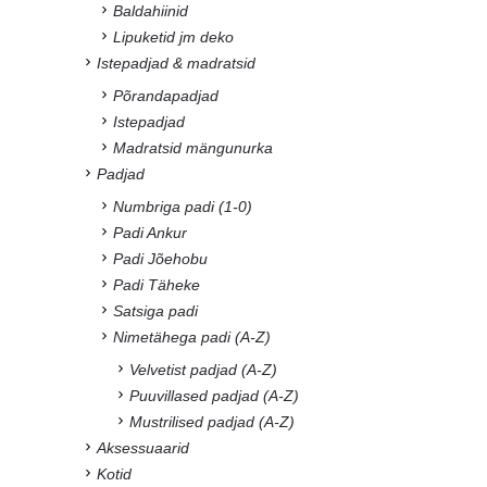
Baldahiinid
Lipuketid jm deko
Istepadjad & madratsid
Põrandapadjad
Istepadjad
Madratsid mängunurka
Padjad
Numbriga padi (1-0)
Padi Ankur
Padi Jõehobu
Padi Täheke
Satsiga padi
Nimetähega padi (A-Z)
Velvetist padjad (A-Z)
Puuvillased padjad (A-Z)
Mustrilised padjad (A-Z)
Aksessuaarid
Kotid