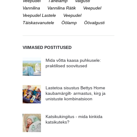
Veepudel
Tähelamp
Valgusti
Vannilina
Vannilina Rätik
Veepudel
Veepudel Lastele
Veepudel
Täiskasvanutele
Öölamp
Öövalgusti
VIIMASED POSTITUSED
Mida võtta kaasa puhkusele:
praktilised soovitused
Lastetoa sisustus Bettys Home
kaubamärgilt- armastus, kirg ja
unistuste kombinatsioon
Katsikukingitus - mida kinkida
katsikuteks?