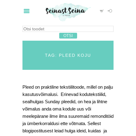
TAG: PLEED KOJU
Pleed on praktiline tekstiilitoode, millel on palju
kasutusvõimalusi. Erinevad kodutekstiilid,
sealhulgas Sunday pleedid, on hea ja lihtne
võimalus anda oma kodule uus või
meelepärane ilme ilma suuremaid remonditöid
ja ümberkorraldusi ette võtmata. Sellest
blogipostitusest leiad hulga ideid, kuidas ja