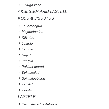
Lukuga kotid
AKSESSUAARID LASTELE
KODU & SISUSTUS
Lauamängud
Majapidamine
Küünlad
Lastele
Lambid
Nagid
Peeglid
Puidust tooted
Seinakellad
Seinakleebised
Tahvlid
Tekstiil
LASTELE
Kaunistused lastetuppa