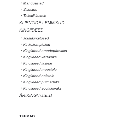
Mänguasjad
Sisustus
Tekstiil lastele
KLIENTIDE LEMMIKUD
KINGIIDEED
Jõulukingitused
Kinkekomplektid
Kingiideed emadepäevaks
Kingiideed katsikuks
Kingiideed lastele
Kingiideed meestele
Kingiideed naistele
Kingiideed pulmadeks
Kingiideed soolaleivaks
ÄRIKINGITUSED
TEEMAD