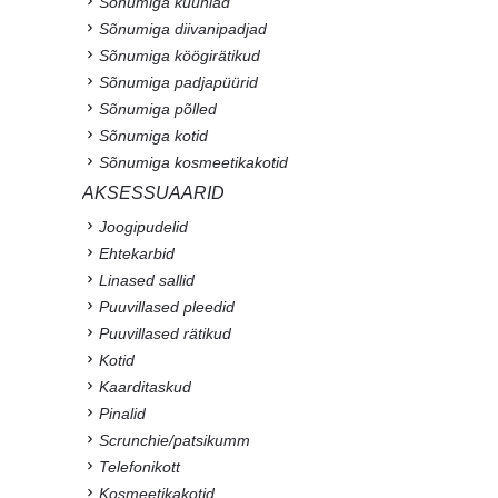
Sõnumiga küünlad
Sõnumiga diivanipadjad
Sõnumiga köögirätikud
Sõnumiga padjapüürid
Sõnumiga põlled
Sõnumiga kotid
Sõnumiga kosmeetikakotid
AKSESSUAARID
Joogipudelid
Ehtekarbid
Linased sallid
Puuvillased pleedid
Puuvillased rätikud
Kotid
Kaarditaskud
Pinalid
Scrunchie/patsikumm
Telefonikott
Kosmeetikakotid