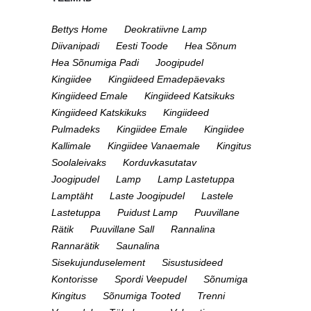
Bettys Home
Deokratiivne Lamp
Diivanipadi
Eesti Toode
Hea Sõnum
Hea Sõnumiga Padi
Joogipudel
Kingiidee
Kingiideed Emadepäevaks
Kingiideed Emale
Kingiideed Katsikuks
Kingiideed Katskikuks
Kingiideed
Pulmadeks
Kingiidee Emale
Kingiidee
Kallimale
Kingiidee Vanaemale
Kingitus
Soolaleivaks
Korduvkasutatav
Joogipudel
Lamp
Lamp Lastetuppa
Lamptäht
Laste Joogipudel
Lastele
Lastetuppa
Puidust Lamp
Puuvillane
Rätik
Puuvillane Sall
Rannalina
Rannarätik
Saunalina
Sisekujunduselement
Sisustusideed
Kontorisse
Spordi Veepudel
Sõnumiga
Kingitus
Sõnumiga Tooted
Trenni