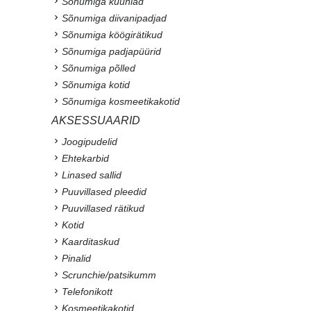
Sõnumiga küünlad
Sõnumiga diivanipadjad
Sõnumiga köögirätikud
Sõnumiga padjapüürid
Sõnumiga põlled
Sõnumiga kotid
Sõnumiga kosmeetikakotid
AKSESSUAARID
Joogipudelid
Ehtekarbid
Linased sallid
Puuvillased pleedid
Puuvillased rätikud
Kotid
Kaarditaskud
Pinalid
Scrunchie/patsikumm
Telefonikott
Kosmeetikakotid