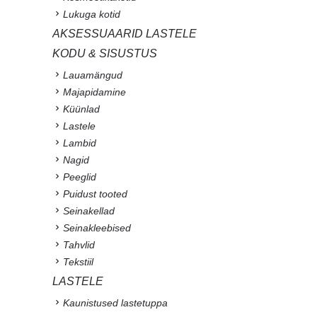
Lukuga kotid
AKSESSUAARID LASTELE
KODU & SISUSTUS
Lauamängud
Majapidamine
Küünlad
Lastele
Lambid
Nagid
Peeglid
Puidust tooted
Seinakellad
Seinakleebised
Tahvlid
Tekstiil
LASTELE
Kaunistused lastetuppa