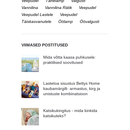
Veepudel
Tähelamp
Valgusti
Vannilina
Vannilina Rätik
Veepudel
Veepudel Lastele
Veepudel
Täiskasvanutele
Öölamp
Öövalgusti
VIIMASED POSTITUSED
Mida võtta kaasa puhkusele:
praktilised soovitused
Lastetoa sisustus Bettys Home
kaubamärgilt- armastus, kirg ja
unistuste kombinatsioon
Katsikukingitus - mida kinkida
katsikuteks?