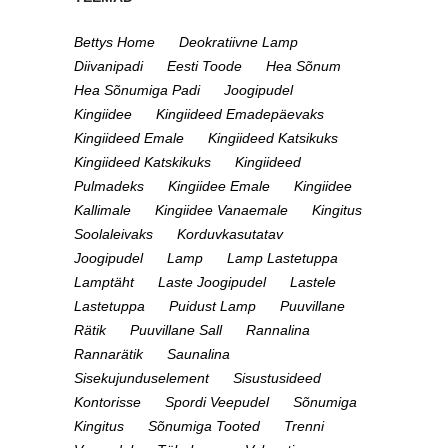
Bettys Home
Deokratiivne Lamp
Diivanipadi
Eesti Toode
Hea Sõnum
Hea Sõnumiga Padi
Joogipudel
Kingiidee
Kingiideed Emadepäevaks
Kingiideed Emale
Kingiideed Katsikuks
Kingiideed Katskikuks
Kingiideed
Pulmadeks
Kingiidee Emale
Kingiidee
Kallimale
Kingiidee Vanaemale
Kingitus
Soolaleivaks
Korduvkasutatav
Joogipudel
Lamp
Lamp Lastetuppa
Lamptäht
Laste Joogipudel
Lastele
Lastetuppa
Puidust Lamp
Puuvillane
Rätik
Puuvillane Sall
Rannalina
Rannarätik
Saunalina
Sisekujunduselement
Sisustusideed
Kontorisse
Spordi Veepudel
Sõnumiga
Kingitus
Sõnumiga Tooted
Trenni