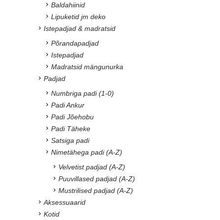
Baldahiinid
Lipuketid jm deko
Istepadjad & madratsid
Põrandapadjad
Istepadjad
Madratsid mängunurka
Padjad
Numbriga padi (1-0)
Padi Ankur
Padi Jõehobu
Padi Täheke
Satsiga padi
Nimetähega padi (A-Z)
Velvetist padjad (A-Z)
Puuvillased padjad (A-Z)
Mustrilised padjad (A-Z)
Aksessuaarid
Kotid