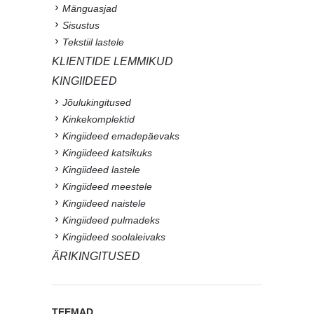
Mänguasjad
Sisustus
Tekstiil lastele
KLIENTIDE LEMMIKUD
KINGIIDEED
Jõulukingitused
Kinkekomplektid
Kingiideed emadepäevaks
Kingiideed katsikuks
Kingiideed lastele
Kingiideed meestele
Kingiideed naistele
Kingiideed pulmadeks
Kingiideed soolaleivaks
ÄRIKINGITUSED
TEEMAD