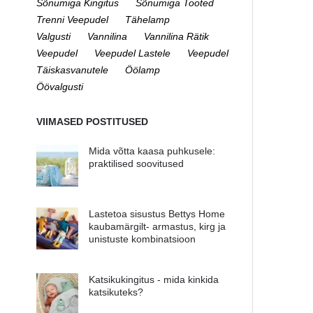
Sõnumiga Kingitus
Sõnumiga Tooted
Trenni Veepudel
Tähelamp
Valgusti
Vannilina
Vannilina Rätik
Veepudel
Veepudel Lastele
Veepudel
Täiskasvanutele
Öölamp
Öövalgusti
VIIMASED POSTITUSED
Mida võtta kaasa puhkusele:
praktilised soovitused
Lastetoa sisustus Bettys Home
kaubamärgilt- armastus, kirg ja
unistuste kombinatsioon
Katsikukingitus - mida kinkida
katsikuteks?