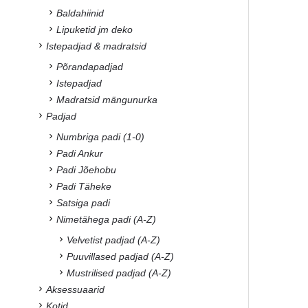
Baldahiinid
Lipuketid jm deko
Istepadjad & madratsid
Põrandapadjad
Istepadjad
Madratsid mängunurka
Padjad
Numbriga padi (1-0)
Padi Ankur
Padi Jõehobu
Padi Täheke
Satsiga padi
Nimetähega padi (A-Z)
Velvetist padjad (A-Z)
Puuvillased padjad (A-Z)
Mustrilised padjad (A-Z)
Aksessuaarid
Kotid