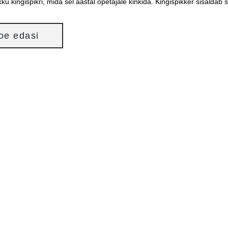
ku kingispikri, mida sel aastal õpetajale kinkida. Kingispikker sisaldab 
loe edasi