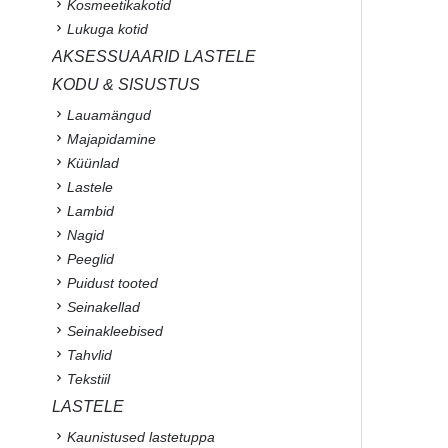
Kosmeetikakotid
Lukuga kotid
AKSESSUAARID LASTELE
KODU & SISUSTUS
Lauamängud
Majapidamine
Küünlad
Lastele
Lambid
Nagid
Peeglid
Puidust tooted
Seinakellad
Seinakleebised
Tahvlid
Tekstiil
LASTELE
Kaunistused lastetuppa