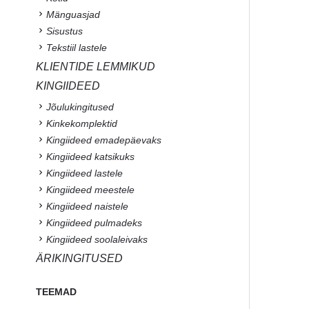
Mänguasjad
Sisustus
Tekstiil lastele
KLIENTIDE LEMMIKUD
KINGIIDEED
Jõulukingitused
Kinkekomplektid
Kingiideed emadepäevaks
Kingiideed katsikuks
Kingiideed lastele
Kingiideed meestele
Kingiideed naistele
Kingiideed pulmadeks
Kingiideed soolaleivaks
ÄRIKINGITUSED
TEEMAD