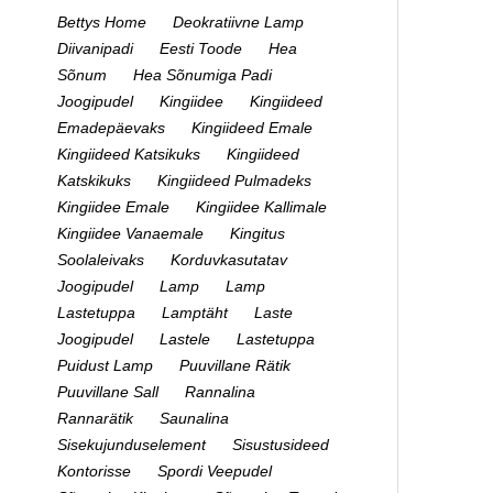
Bettys Home
Deokratiivne Lamp
Diivanipadi
Eesti Toode
Hea
Sõnum
Hea Sõnumiga Padi
Joogipudel
Kingiidee
Kingiideed
Emadepäevaks
Kingiideed Emale
Kingiideed Katsikuks
Kingiideed
Katskikuks
Kingiideed Pulmadeks
Kingiidee Emale
Kingiidee Kallimale
Kingiidee Vanaemale
Kingitus
Soolaleivaks
Korduvkasutatav
Joogipudel
Lamp
Lamp
Lastetuppa
Lamptäht
Laste
Joogipudel
Lastele
Lastetuppa
Puidust Lamp
Puuvillane Rätik
Puuvillane Sall
Rannalina
Rannarätik
Saunalina
Sisekujunduselement
Sisustusideed
Kontorisse
Spordi Veepudel