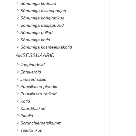
Sõnumiga küünlad
Sõnumiga diivanipadjad
Sõnumiga köögirätikud
Sõnumiga padjapüürid
Sõnumiga põlled
Sõnumiga kotid
Sõnumiga kosmeetikakotid
AKSESSUAARID
Joogipudelid
Ehtekarbid
Linased sallid
Puuvillased pleedid
Puuvillased rätikud
Kotid
Kaarditaskud
Pinalid
Scrunchie/patsikumm
Telefonikott