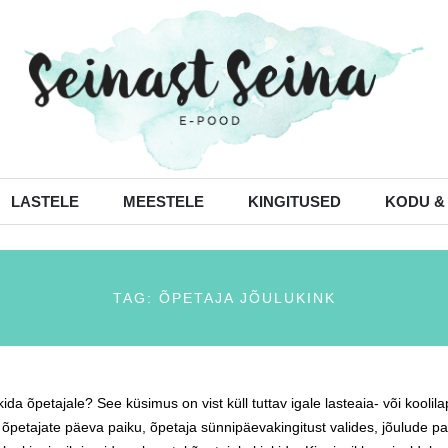
LASTELE
MEESTELE
KINGITUSED
KODU &
TAG: ÕPETAJA JÕULUKINK
kida õpetajale? See küsimus on vist küll tuttav igale lasteaia- või kool
 õpetajate päeva paiku, õpetaja sünnipäevakingitust valides, jõulude p