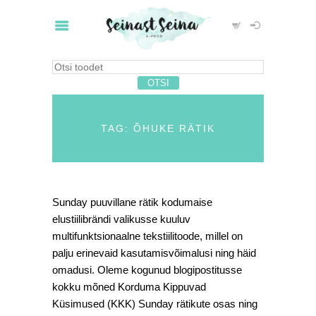
TAG: ÕHUKE RÄTIK
Sunday puuvillane rätik kodumaise
elustiilibrändi valikusse kuuluv
multifunktsionaalne tekstiilitoode, millel on
palju erinevaid kasutamisvõimalusi ning häid
omadusi. Oleme kogunud blogipostitusse
kokku mõned Korduma Kippuvad
Küsimused (KKK) Sunday rätikute osas ning