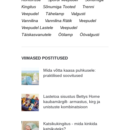
Kingitus
Sõnumiga Tooted
Trenni
Veepudel
Tähelamp
Valgusti
Vannilina
Vannilina Rätik
Veepudel
Veepudel Lastele
Veepudel
Täiskasvanutele
Öölamp
Öövalgusti
VIIMASED POSTITUSED
Mida võtta kaasa puhkusele:
praktilised soovitused
Lastetoa sisustus Bettys Home
kaubamärgilt- armastus, kirg ja
unistuste kombinatsioon
Katsikukingitus - mida kinkida
katsikuteks?