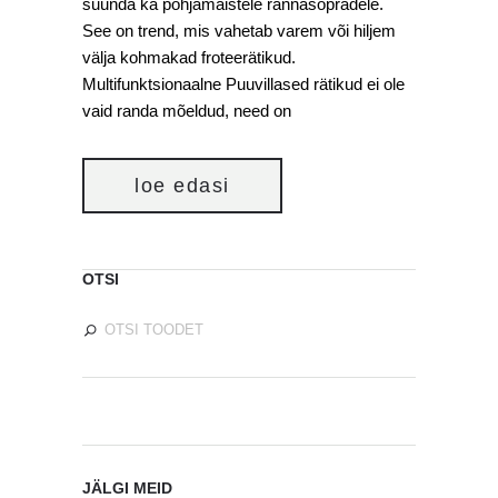
suunda ka põhjamaistele rannasõpradele.
See on trend, mis vahetab varem või hiljem
välja kohmakad froteerätikud.
Multifunktsionaalne Puuvillased rätikud ei ole
vaid randa mõeldud, need on
loe edasi
OTSI
JÄLGI MEID