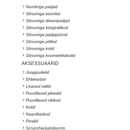
Numbriga padjad
Sõnumiga küünlad
Sõnumiga diivanipadjad
Sõnumiga köögirätikud
Sõnumiga padjapüürid
Sõnumiga põlled
Sõnumiga kotid
Sõnumiga kosmeetikakotid
AKSESSUAARID
Joogipudelid
Ehtekarbid
Linased sallid
Puuvillased pleedid
Puuvillased rätikud
Kotid
Kaarditaskud
Pinalid
Scrunchie/patsikumm