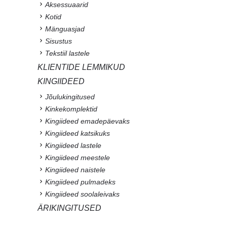
Aksessuaarid
Kotid
Mänguasjad
Sisustus
Tekstiil lastele
KLIENTIDE LEMMIKUD
KINGIIDEED
Jõulukingitused
Kinkekomplektid
Kingiideed emadepäevaks
Kingiideed katsikuks
Kingiideed lastele
Kingiideed meestele
Kingiideed naistele
Kingiideed pulmadeks
Kingiideed soolaleivaks
ÄRIKINGITUSED