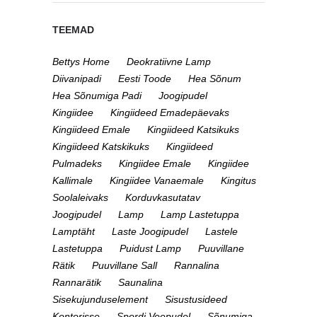
TEEMAD
Bettys Home
Deokratiivne Lamp
Diivanipadi
Eesti Toode
Hea Sõnum
Hea Sõnumiga Padi
Joogipudel
Kingiidee
Kingiideed Emadepäevaks
Kingiideed Emale
Kingiideed Katsikuks
Kingiideed Katskikuks
Kingiideed
Pulmadeks
Kingiidee Emale
Kingiidee
Kallimale
Kingiidee Vanaemale
Kingitus
Soolaleivaks
Korduvkasutatav
Joogipudel
Lamp
Lamp Lastetuppa
Lamptäht
Laste Joogipudel
Lastele
Lastetuppa
Puidust Lamp
Puuvillane
Rätik
Puuvillane Sall
Rannalina
Rannarätik
Saunalina
Sisekujunduselement
Sisustusideed
Kontorisse
Spordi Veepudel
Sõnumiga