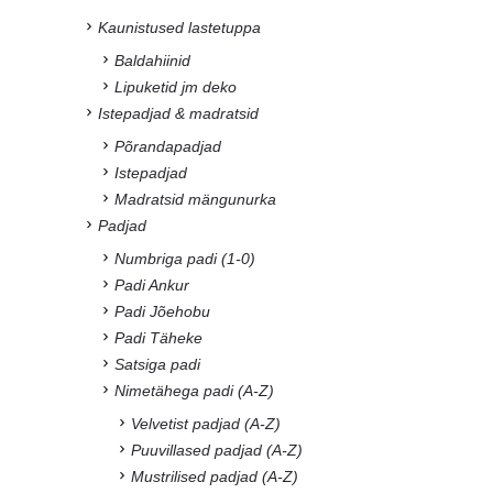
Kaunistused lastetuppa
Baldahiinid
Lipuketid jm deko
Istepadjad & madratsid
Põrandapadjad
Istepadjad
Madratsid mängunurka
Padjad
Numbriga padi (1-0)
Padi Ankur
Padi Jõehobu
Padi Täheke
Satsiga padi
Nimetähega padi (A-Z)
Velvetist padjad (A-Z)
Puuvillased padjad (A-Z)
Mustrilised padjad (A-Z)