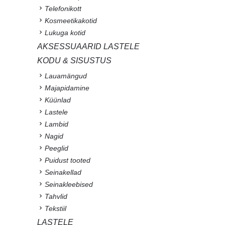
Telefonikott
Kosmeetikakotid
Lukuga kotid
AKSESSUAARID LASTELE
KODU & SISUSTUS
Lauamängud
Majapidamine
Küünlad
Lastele
Lambid
Nagid
Peeglid
Puidust tooted
Seinakellad
Seinakleebised
Tahvlid
Tekstiil
LASTELE