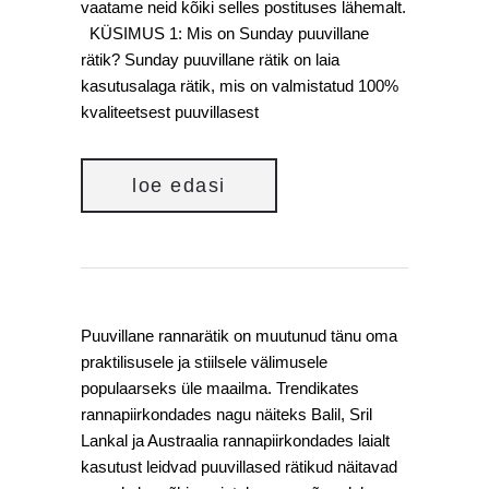
vaatame neid kõiki selles postituses lähemalt.
KÜSIMUS 1: Mis on Sunday puuvillane
rätik? Sunday puuvillane rätik on laia
kasutusalaga rätik, mis on valmistatud 100%
kvaliteetsest puuvillasest
loe edasi
Puuvillane rannarätik on muutunud tänu oma
praktilisusele ja stiilsele välimusele
populaarseks üle maailma. Trendikates
rannapiirkondades nagu näiteks Balil, Sril
Lankal ja Austraalia rannapiirkondades laialt
kasutust leidvad puuvillased rätikud näitavad