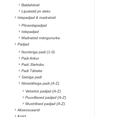
Baldahiinid
Lipuketid jm deko
Istepadjad & madratsid
Põrandapadjad
Istepadjad
Madratsid mängunurka
Padjad
Numbriga padi (1-0)
Padi Ankur
Padi Jõehobu
Padi Täheke
Satsiga padi
Nimetähega padi (A-Z)
Velvetist padjad (A-Z)
Puuvillased padjad (A-Z)
Mustrilised padjad (A-Z)
Aksessuaarid
Kotid