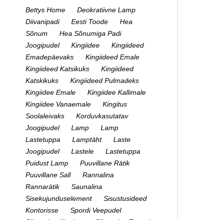
Bettys Home
Deokratiivne Lamp
Diivanipadi
Eesti Toode
Hea
Sõnum
Hea Sõnumiga Padi
Joogipudel
Kingiidee
Kingiideed
Emadepäevaks
Kingiideed Emale
Kingiideed Katsikuks
Kingiideed
Katskikuks
Kingiideed Pulmadeks
Kingiidee Emale
Kingiidee Kallimale
Kingiidee Vanaemale
Kingitus
Soolaleivaks
Korduvkasutatav
Joogipudel
Lamp
Lamp
Lastetuppa
Lamptäht
Laste
Joogipudel
Lastele
Lastetuppa
Puidust Lamp
Puuvillane Rätik
Puuvillane Sall
Rannalina
Rannarätik
Saunalina
Sisekujunduselement
Sisustusideed
Kontorisse
Spordi Veepudel