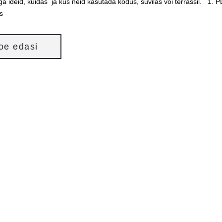
lga ideid, kuidas ja kus neid kasutada kodus, suvilas või terrassi
is
loe edasi