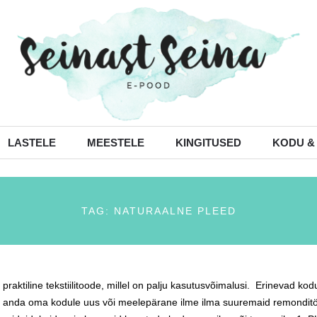
LASTELE
MEESTELE
KINGITUSED
KODU &
TAG: NATURAALNE PLEED
praktiline tekstiilitoode, millel on palju kasutusvõimalusi. Erinevad kod
 anda oma kodule uus või meelepärane ilme ilma suuremaid remonditöid 