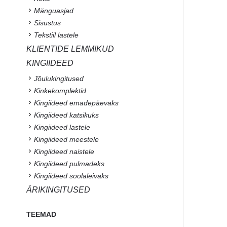
Mänguasjad
Sisustus
Tekstiil lastele
KLIENTIDE LEMMIKUD
KINGIIDEED
Jõulukingitused
Kinkekomplektid
Kingiideed emadepäevaks
Kingiideed katsikuks
Kingiideed lastele
Kingiideed meestele
Kingiideed naistele
Kingiideed pulmadeks
Kingiideed soolaleivaks
ÄRIKINGITUSED
TEEMAD