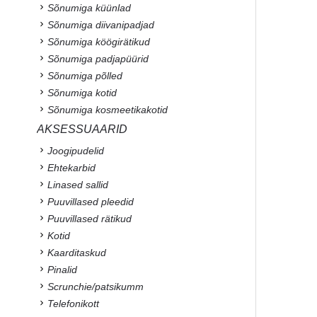
Sõnumiga küünlad
Sõnumiga diivanipadjad
Sõnumiga köögirätikud
Sõnumiga padjapüürid
Sõnumiga põlled
Sõnumiga kotid
Sõnumiga kosmeetikakotid
AKSESSUAARID
Joogipudelid
Ehtekarbid
Linased sallid
Puuvillased pleedid
Puuvillased rätikud
Kotid
Kaarditaskud
Pinalid
Scrunchie/patsikumm
Telefonikott