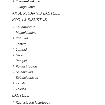
Kosmeetikakotid
Lukuga kotid
AKSESSUAARID LASTELE
KODU & SISUSTUS
Lauamängud
Majapidamine
Küünlad
Lastele
Lambid
Nagid
Peeglid
Puidust tooted
Seinakellad
Seinakleebised
Tahvlid
Tekstiil
LASTELE
Kaunistused lastetuppa