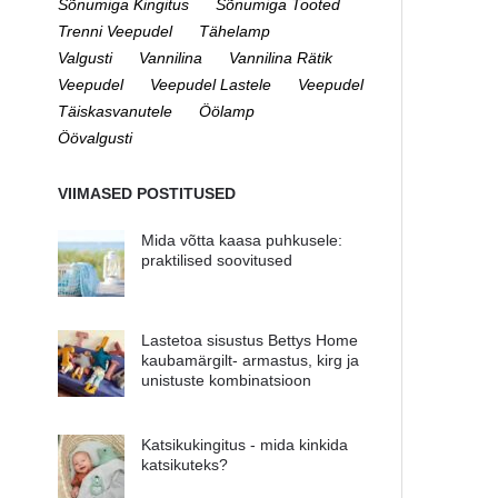
Sõnumiga Kingitus
Sõnumiga Tooted
Trenni Veepudel
Tähelamp
Valgusti
Vannilina
Vannilina Rätik
Veepudel
Veepudel Lastele
Veepudel
Täiskasvanutele
Öölamp
Öövalgusti
VIIMASED POSTITUSED
Mida võtta kaasa puhkusele:
praktilised soovitused
Lastetoa sisustus Bettys Home
kaubamärgilt- armastus, kirg ja
unistuste kombinatsioon
Katsikukingitus - mida kinkida
katsikuteks?