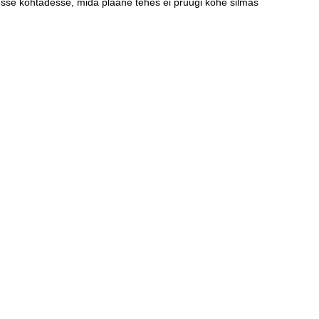
udesse kohtadesse, mida plaane tehes ei pruugi kohe silmas