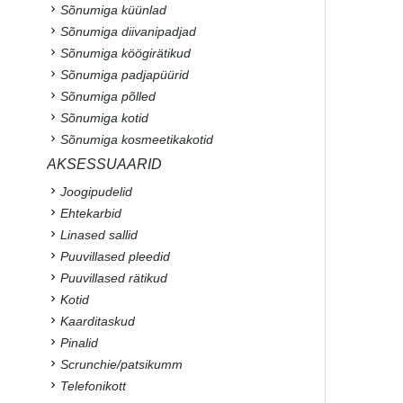
Sõnumiga küünlad
Sõnumiga diivanipadjad
Sõnumiga köögirätikud
Sõnumiga padjapüürid
Sõnumiga põlled
Sõnumiga kotid
Sõnumiga kosmeetikakotid
AKSESSUAARID
Joogipudelid
Ehtekarbid
Linased sallid
Puuvillased pleedid
Puuvillased rätikud
Kotid
Kaarditaskud
Pinalid
Scrunchie/patsikumm
Telefonikott