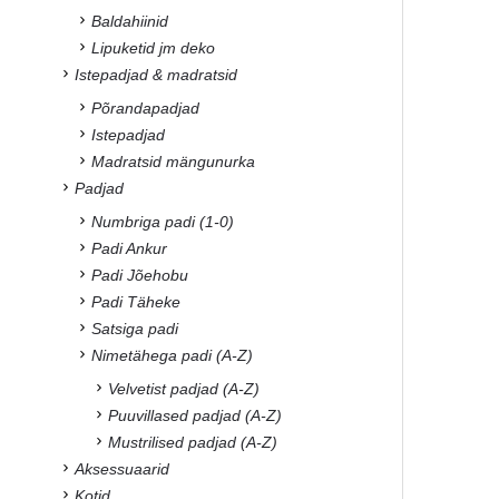
Baldahiinid
Lipuketid jm deko
Istepadjad & madratsid
Põrandapadjad
Istepadjad
Madratsid mängunurka
Padjad
Numbriga padi (1-0)
Padi Ankur
Padi Jõehobu
Padi Täheke
Satsiga padi
Nimetähega padi (A-Z)
Velvetist padjad (A-Z)
Puuvillased padjad (A-Z)
Mustrilised padjad (A-Z)
Aksessuaarid
Kotid