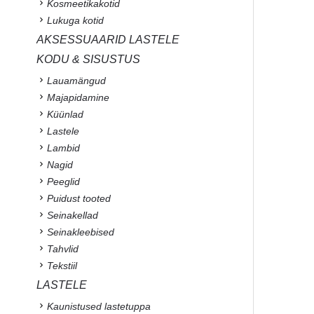
Kosmeetikakotid
Lukuga kotid
AKSESSUAARID LASTELE
KODU & SISUSTUS
Lauamängud
Majapidamine
Küünlad
Lastele
Lambid
Nagid
Peeglid
Puidust tooted
Seinakellad
Seinakleebised
Tahvlid
Tekstiil
LASTELE
Kaunistused lastetuppa