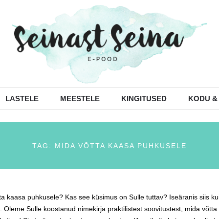
LASTELE
MEESTELE
KINGITUSED
KODU &
TAG: MIDA VÕTTA KAASA PUHKUSELE
ta kaasa puhkusele? Kas see küsimus on Sulle tuttav? Iseäranis siis k
 Oleme Sulle koostanud nimekirja praktilistest soovitustest, mida