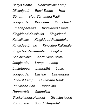
Bettys Home
Deokratiivne Lamp
Diivanipadi
Eesti Toode
Hea
Sõnum
Hea Sõnumiga Padi
Joogipudel
Kingiidee
Kingiideed
Emadepäevaks
Kingiideed Emale
Kingiideed Katsikuks
Kingiideed
Katskikuks
Kingiideed Pulmadeks
Kingiidee Emale
Kingiidee Kallimale
Kingiidee Vanaemale
Kingitus
Soolaleivaks
Korduvkasutatav
Joogipudel
Lamp
Lamp
Lastetuppa
Lamptäht
Laste
Joogipudel
Lastele
Lastetuppa
Puidust Lamp
Puuvillane Rätik
Puuvillane Sall
Rannalina
Rannarätik
Saunalina
Sisekujunduselement
Sisustusideed
Kontorisse
Spordi Veepudel