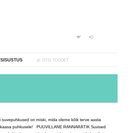
 SISUSTUS
ui suvepuhkused on miski, mida oleme kõik terve aasta
 võtta kaasa puhkusele! PUUVILLANE RANNARÄTIK Suvised