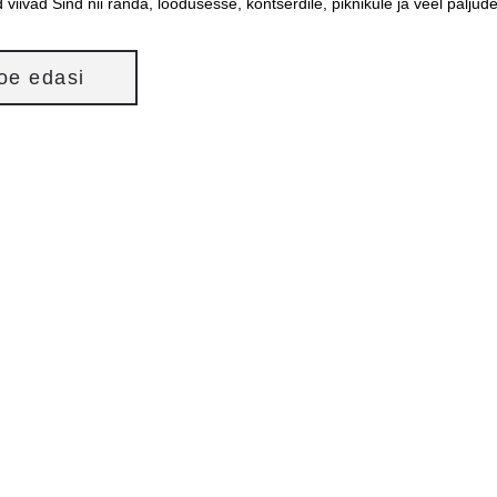
d viivad Sind nii randa, loodusesse, kontserdile, piknikule ja veel palj
loe edasi