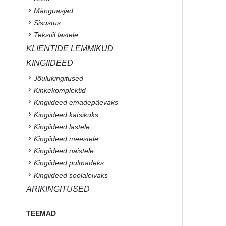
Mänguasjad
Sisustus
Tekstiil lastele
KLIENTIDE LEMMIKUD
KINGIIDEED
Jõulukingitused
Kinkekomplektid
Kingiideed emadepäevaks
Kingiideed katsikuks
Kingiideed lastele
Kingiideed meestele
Kingiideed naistele
Kingiideed pulmadeks
Kingiideed soolaleivaks
ÄRIKINGITUSED
TEEMAD