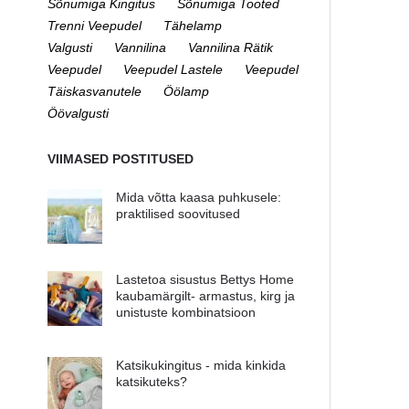
Sõnumiga Kingitus
Sõnumiga Tooted
Trenni Veepudel
Tähelamp
Valgusti
Vannilina
Vannilina Rätik
Veepudel
Veepudel Lastele
Veepudel
Täiskasvanutele
Öölamp
Öövalgusti
VIIMASED POSTITUSED
Mida võtta kaasa puhkusele:
praktilised soovitused
Lastetoa sisustus Bettys Home
kaubamärgilt- armastus, kirg ja
unistuste kombinatsioon
Katsikukingitus - mida kinkida
katsikuteks?