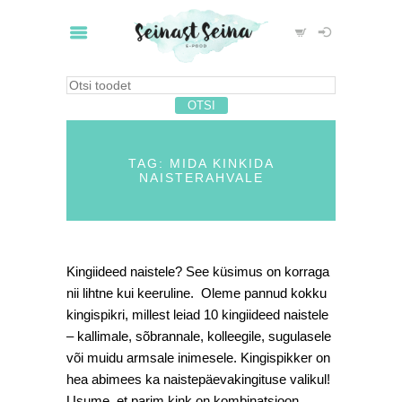
TAG: MIDA KINKIDA
NAISTERAHVALE
Kingiideed naistele? See küsimus on korraga
nii lihtne kui keeruline. Oleme pannud kokku
kingispikri, millest leiad 10 kingiideed naistele
– kallimale, sõbrannale, kolleegile, sugulasele
või muidu armsale inimesele. Kingispikker on
hea abimees ka naistepäevakingituse valikul!
Usume, et parim kink on kombinatsioon