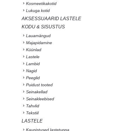
Kosmeetikakotid
Lukuga kotid
AKSESSUAARID LASTELE
KODU & SISUSTUS
Lauamängud
Majapidamine
Küünlad
Lastele
Lambid
Nagid
Peeglid
Puidust tooted
Seinakellad
Seinakleebised
Tahvlid
Tekstiil
LASTELE
Kaunistused lastetuppa