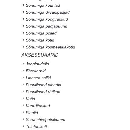
Sõnumiga küünlad
Sõnumiga diivanipadjad
Sõnumiga köögirätikud
Sõnumiga padjapüürid
Sõnumiga põlled
Sõnumiga kotid
Sõnumiga kosmeetikakotid
AKSESSUAARID
Joogipudelid
Ehtekarbid
Linased sallid
Puuvillased pleedid
Puuvillased rätikud
Kotid
Kaarditaskud
Pinalid
Scrunchie/patsikumm
Telefonikott