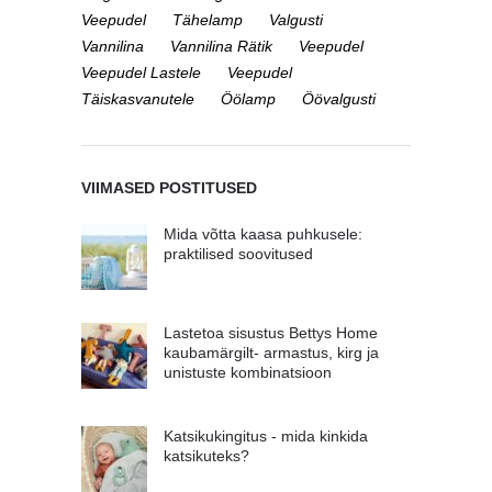
Veepudel
Tähelamp
Valgusti
Vannilina
Vannilina Rätik
Veepudel
Veepudel Lastele
Veepudel
Täiskasvanutele
Öölamp
Öövalgusti
VIIMASED POSTITUSED
Mida võtta kaasa puhkusele:
praktilised soovitused
Lastetoa sisustus Bettys Home
kaubamärgilt- armastus, kirg ja
unistuste kombinatsioon
Katsikukingitus - mida kinkida
katsikuteks?