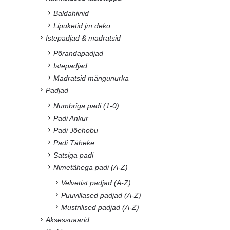
Baldahiinid
Lipuketid jm deko
Istepadjad & madratsid
Põrandapadjad
Istepadjad
Madratsid mängunurka
Padjad
Numbriga padi (1-0)
Padi Ankur
Padi Jõehobu
Padi Täheke
Satsiga padi
Nimetähega padi (A-Z)
Velvetist padjad (A-Z)
Puuvillased padjad (A-Z)
Mustrilised padjad (A-Z)
Aksessuaarid