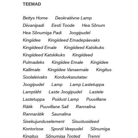
TEEMAD
Bettys Home
Deokratiivne Lamp
Diivanipadi
Eesti Toode
Hea Sõnum
Hea Sõnumiga Padi
Joogipudel
Kingiidee
Kingiideed Emadepäevaks
Kingiideed Emale
Kingiideed Katsikuks
Kingiideed Katskikuks
Kingiideed
Pulmadeks
Kingiidee Emale
Kingiidee
Kallimale
Kingiidee Vanaemale
Kingitus
Soolaleivaks
Korduvkasutatav
Joogipudel
Lamp
Lamp Lastetuppa
Lamptäht
Laste Joogipudel
Lastele
Lastetuppa
Puidust Lamp
Puuvillane
Rätik
Puuvillane Sall
Rannalina
Rannarätik
Saunalina
Sisekujunduselement
Sisustusideed
Kontorisse
Spordi Veepudel
Sõnumiga
Kingitus
Sõnumiga Tooted
Trenni