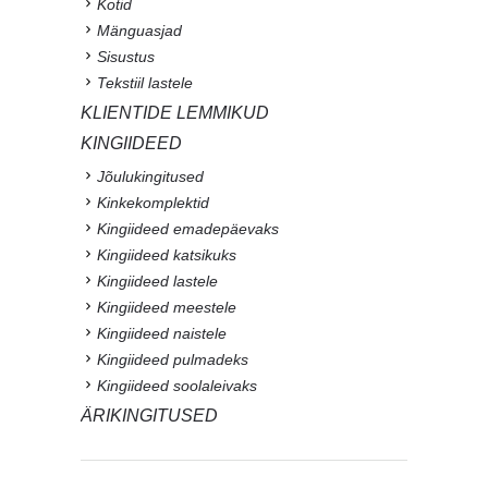
Kotid
Mänguasjad
Sisustus
Tekstiil lastele
KLIENTIDE LEMMIKUD
KINGIIDEED
Jõulukingitused
Kinkekomplektid
Kingiideed emadepäevaks
Kingiideed katsikuks
Kingiideed lastele
Kingiideed meestele
Kingiideed naistele
Kingiideed pulmadeks
Kingiideed soolaleivaks
ÄRIKINGITUSED