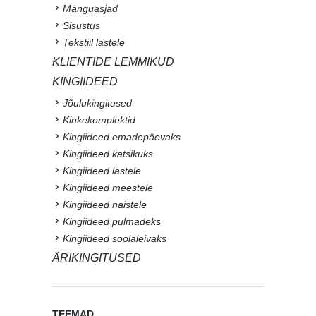
Mänguasjad
Sisustus
Tekstiil lastele
KLIENTIDE LEMMIKUD
KINGIIDEED
Jõulukingitused
Kinkekomplektid
Kingiideed emadepäevaks
Kingiideed katsikuks
Kingiideed lastele
Kingiideed meestele
Kingiideed naistele
Kingiideed pulmadeks
Kingiideed soolaleivaks
ÄRIKINGITUSED
TEEMAD