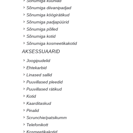
Sõnumiga küünlad
Sõnumiga diivanipadjad
Sõnumiga köögirätikud
Sõnumiga padjapüürid
Sõnumiga põlled
Sõnumiga kotid
Sõnumiga kosmeetikakotid
AKSESSUAARID
Joogipudelid
Ehtekarbid
Linased sallid
Puuvillased pleedid
Puuvillased rätikud
Kotid
Kaarditaskud
Pinalid
Scrunchie/patsikumm
Telefonikott
Kosmeetikakotid