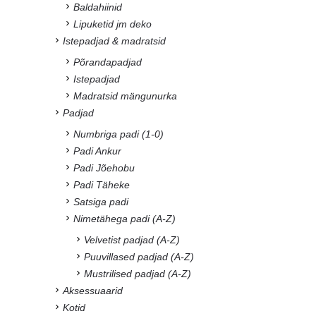
Baldahiinid
Lipuketid jm deko
Istepadjad & madratsid
Põrandapadjad
Istepadjad
Madratsid mängunurka
Padjad
Numbriga padi (1-0)
Padi Ankur
Padi Jõehobu
Padi Täheke
Satsiga padi
Nimetähega padi (A-Z)
Velvetist padjad (A-Z)
Puuvillased padjad (A-Z)
Mustrilised padjad (A-Z)
Aksessuaarid
Kotid