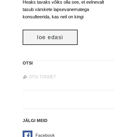
Heaks tavaks võiks olla see, et eelnevalt
tasub värskete lapsevanematega
konsulteerida, kas neil on kingi
loe edasi
OTSI
JÄLGI MEID
Facebook