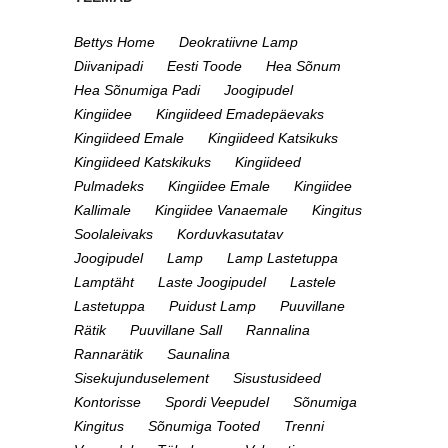
Bettys Home
Deokratiivne Lamp
Diivanipadi
Eesti Toode
Hea Sõnum
Hea Sõnumiga Padi
Joogipudel
Kingiidee
Kingiideed Emadepäevaks
Kingiideed Emale
Kingiideed Katsikuks
Kingiideed Katskikuks
Kingiideed
Pulmadeks
Kingiidee Emale
Kingiidee
Kallimale
Kingiidee Vanaemale
Kingitus
Soolaleivaks
Korduvkasutatav
Joogipudel
Lamp
Lamp Lastetuppa
Lamptäht
Laste Joogipudel
Lastele
Lastetuppa
Puidust Lamp
Puuvillane
Rätik
Puuvillane Sall
Rannalina
Rannarätik
Saunalina
Sisekujunduselement
Sisustusideed
Kontorisse
Spordi Veepudel
Sõnumiga
Kingitus
Sõnumiga Tooted
Trenni