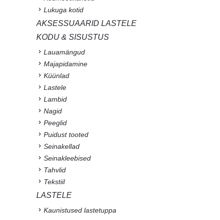
Lukuga kotid
AKSESSUAARID LASTELE
KODU & SISUSTUS
Lauamängud
Majapidamine
Küünlad
Lastele
Lambid
Nagid
Peeglid
Puidust tooted
Seinakellad
Seinakleebised
Tahvlid
Tekstiil
LASTELE
Kaunistused lastetuppa