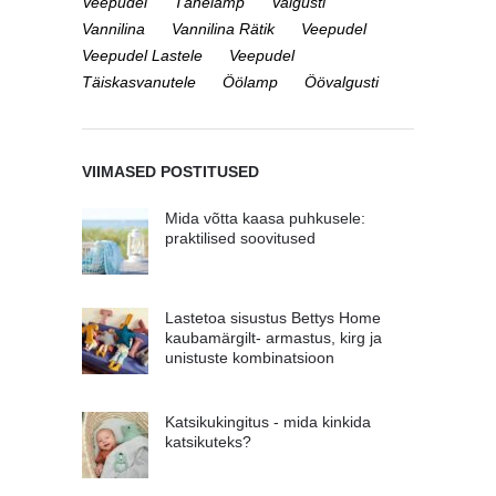
Veepudel
Tähelamp
Valgusti
Vannilina
Vannilina Rätik
Veepudel
Veepudel Lastele
Veepudel
Täiskasvanutele
Öölamp
Öövalgusti
VIIMASED POSTITUSED
Mida võtta kaasa puhkusele:
praktilised soovitused
Lastetoa sisustus Bettys Home
kaubamärgilt- armastus, kirg ja
unistuste kombinatsioon
Katsikukingitus - mida kinkida
katsikuteks?