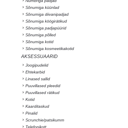
Numbriga padjad
Sõnumiga küünlad
Sõnumiga diivanipadjad
Sõnumiga köögirätikud
Sõnumiga padjapüürid
Sõnumiga põlled
Sõnumiga kotid
Sõnumiga kosmeetikakotid
AKSESSUAARID
Joogipudelid
Ehtekarbid
Linased sallid
Puuvillased pleedid
Puuvillased rätikud
Kotid
Kaarditaskud
Pinalid
Scrunchie/patsikumm
Telefonikott