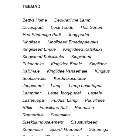
TEEMAD
Bettys Home
Deokratiivne Lamp
Diivanipadi
Eesti Toode
Hea Sõnum
Hea Sõnumiga Padi
Joogipudel
Kingiidee
Kingiideed Emadepäevaks
Kingiideed Emale
Kingiideed Katsikuks
Kingiideed Katskikuks
Kingiideed
Pulmadeks
Kingiidee Emale
Kingiidee
Kallimale
Kingiidee Vanaemale
Kingitus
Soolaleivaks
Korduvkasutatav
Joogipudel
Lamp
Lamp Lastetuppa
Lamptäht
Laste Joogipudel
Lastele
Lastetuppa
Puidust Lamp
Puuvillane
Rätik
Puuvillane Sall
Rannalina
Rannarätik
Saunalina
Sisekujunduselement
Sisustusideed
Kontorisse
Spordi Veepudel
Sõnumiga