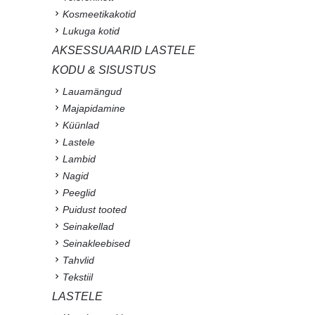
Kosmeetikakotid
Lukuga kotid
AKSESSUAARID LASTELE
KODU & SISUSTUS
Lauamängud
Majapidamine
Küünlad
Lastele
Lambid
Nagid
Peeglid
Puidust tooted
Seinakellad
Seinakleebised
Tahvlid
Tekstiil
LASTELE