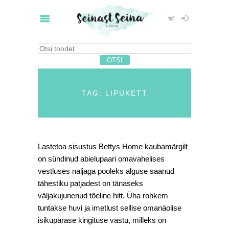
TAG: LIPUKETT
Lastetoa sisustus Bettys Home kaubamärgilt
on sündinud abielupaari omavahelises
vestluses naljaga pooleks alguse saanud
tähestiku patjadest on tänaseks
väljakujunenud tõeline hitt. Üha rohkem
tuntakse huvi ja imetlust sellise omanäolise
isikupärase kingituse vastu, milleks on