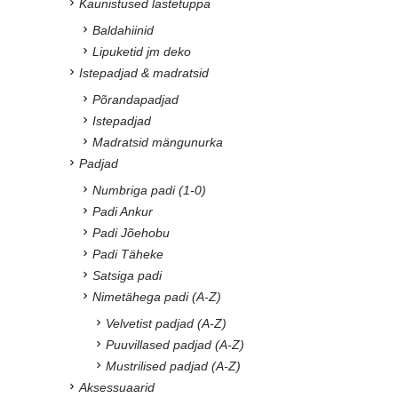
Kaunistused lastetuppa
Baldahiinid
Lipuketid jm deko
Istepadjad & madratsid
Põrandapadjad
Istepadjad
Madratsid mängunurka
Padjad
Numbriga padi (1-0)
Padi Ankur
Padi Jõehobu
Padi Täheke
Satsiga padi
Nimetähega padi (A-Z)
Velvetist padjad (A-Z)
Puuvillased padjad (A-Z)
Mustrilised padjad (A-Z)
Aksessuaarid