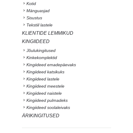
Kotid
Mänguasjad
Sisustus
Tekstiil lastele
KLIENTIDE LEMMIKUD
KINGIIDEED
Jõulukingitused
Kinkekomplektid
Kingiideed emadepäevaks
Kingiideed katsikuks
Kingiideed lastele
Kingiideed meestele
Kingiideed naistele
Kingiideed pulmadeks
Kingiideed soolaleivaks
ÄRIKINGITUSED