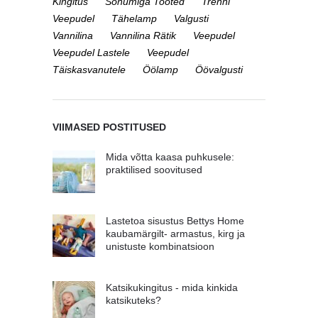
Kingitus
Sõnumiga Tooted
Trenni
Veepudel
Tähelamp
Valgusti
Vannilina
Vannilina Rätik
Veepudel
Veepudel Lastele
Veepudel
Täiskasvanutele
Öölamp
Öövalgusti
VIIMASED POSTITUSED
Mida võtta kaasa puhkusele:
praktilised soovitused
Lastetoa sisustus Bettys Home
kaubamärgilt- armastus, kirg ja
unistuste kombinatsioon
Katsikukingitus - mida kinkida
katsikuteks?