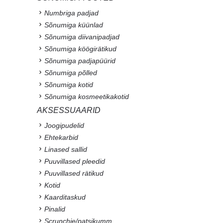
Numbriga padjad
Sõnumiga küünlad
Sõnumiga diivanipadjad
Sõnumiga köögirätikud
Sõnumiga padjapüürid
Sõnumiga põlled
Sõnumiga kotid
Sõnumiga kosmeetikakotid
AKSESSUAARID
Joogipudelid
Ehtekarbid
Linased sallid
Puuvillased pleedid
Puuvillased rätikud
Kotid
Kaarditaskud
Pinalid
Scrunchie/patsikumm