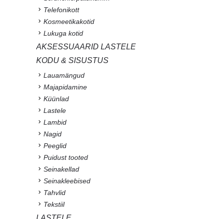
Telefonikott
Kosmeetikakotid
Lukuga kotid
AKSESSUAARID LASTELE
KODU & SISUSTUS
Lauamängud
Majapidamine
Küünlad
Lastele
Lambid
Nagid
Peeglid
Puidust tooted
Seinakellad
Seinakleebised
Tahvlid
Tekstiil
LASTELE