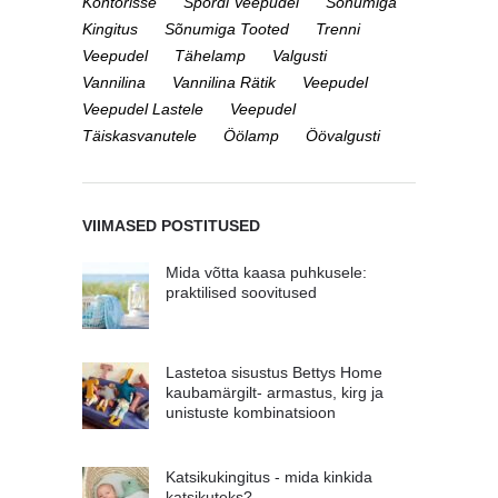
Kontorisse
Spordi Veepudel
Sõnumiga
Kingitus
Sõnumiga Tooted
Trenni
Veepudel
Tähelamp
Valgusti
Vannilina
Vannilina Rätik
Veepudel
Veepudel Lastele
Veepudel
Täiskasvanutele
Öölamp
Öövalgusti
VIIMASED POSTITUSED
Mida võtta kaasa puhkusele:
praktilised soovitused
Lastetoa sisustus Bettys Home
kaubamärgilt- armastus, kirg ja
unistuste kombinatsioon
Katsikukingitus - mida kinkida
katsikuteks?