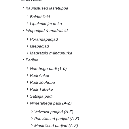
Kaunistused lastetuppa
Baldahiinid
Lipuketid jm deko
Istepadjad & madratsid
Põrandapadjad
Istepadjad
Madratsid mängunurka
Padjad
Numbriga padi (1-0)
Padi Ankur
Padi Jõehobu
Padi Täheke
Satsiga padi
Nimetähega padi (A-Z)
Velvetist padjad (A-Z)
Puuvillased padjad (A-Z)
Mustrilised padjad (A-Z)