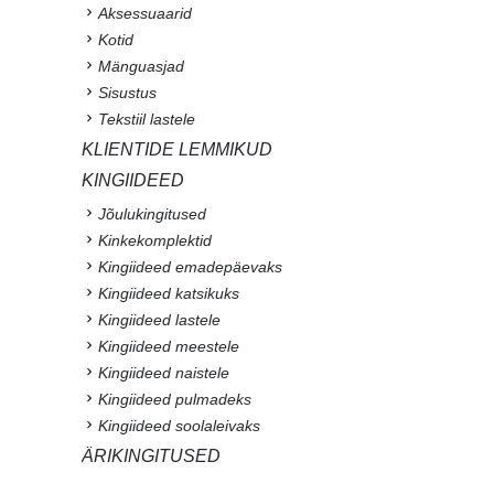
Aksessuaarid
Kotid
Mänguasjad
Sisustus
Tekstiil lastele
KLIENTIDE LEMMIKUD
KINGIIDEED
Jõulukingitused
Kinkekomplektid
Kingiideed emadepäevaks
Kingiideed katsikuks
Kingiideed lastele
Kingiideed meestele
Kingiideed naistele
Kingiideed pulmadeks
Kingiideed soolaleivaks
ÄRIKINGITUSED