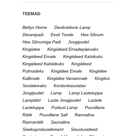
TEEMAD
Bettys Home
Deokratiivne Lamp
Diivanipadi
Eesti Toode
Hea Sõnum
Hea Sõnumiga Padi
Joogipudel
Kingiidee
Kingiideed Emadepäevaks
Kingiideed Emale
Kingiideed Katsikuks
Kingiideed Katskikuks
Kingiideed
Pulmadeks
Kingiidee Emale
Kingiidee
Kallimale
Kingiidee Vanaemale
Kingitus
Soolaleivaks
Korduvkasutatav
Joogipudel
Lamp
Lamp Lastetuppa
Lamptäht
Laste Joogipudel
Lastele
Lastetuppa
Puidust Lamp
Puuvillane
Rätik
Puuvillane Sall
Rannalina
Rannarätik
Saunalina
Sisekujunduselement
Sisustusideed