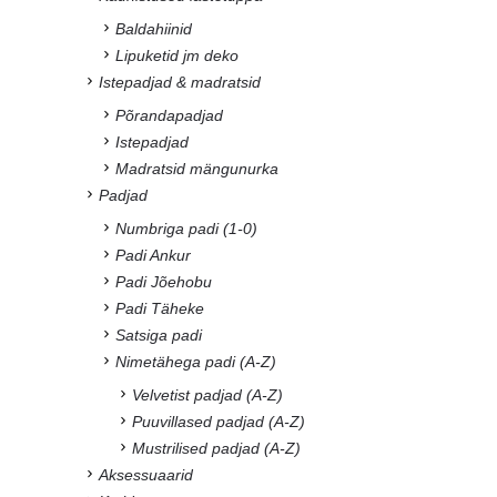
Baldahiinid
Lipuketid jm deko
Istepadjad & madratsid
Põrandapadjad
Istepadjad
Madratsid mängunurka
Padjad
Numbriga padi (1-0)
Padi Ankur
Padi Jõehobu
Padi Täheke
Satsiga padi
Nimetähega padi (A-Z)
Velvetist padjad (A-Z)
Puuvillased padjad (A-Z)
Mustrilised padjad (A-Z)
Aksessuaarid