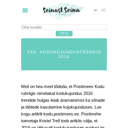
TAG: KODUKUJUNDUSTRENDID
2016
Meil on hea meel tõdeda, et Postimees Kodu
rubriigis nimetatud kodukujundus 2016
trendide hulgas leiab äramainimist ka sõnade
ja tähtede kasutamine kojukujunduses. Loe
kogu artiklit kodu.postimees.ee. Postimehe
toimetaja Kristel Trell toob artiklis välja, et
2016 on jätkuvalt kodukujunduses puidust jm.