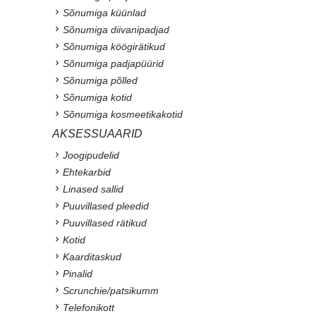
Sõnumiga küünlad
Sõnumiga diivanipadjad
Sõnumiga köögirätikud
Sõnumiga padjapüürid
Sõnumiga põlled
Sõnumiga kotid
Sõnumiga kosmeetikakotid
AKSESSUAARID
Joogipudelid
Ehtekarbid
Linased sallid
Puuvillased pleedid
Puuvillased rätikud
Kotid
Kaarditaskud
Pinalid
Scrunchie/patsikumm
Telefonikott