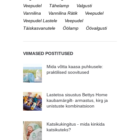
Veepudel
Tähelamp
Valgusti
Vannilina
Vannilina Rätik
Veepudel
Veepudel Lastele
Veepudel
Täiskasvanutele
Öölamp
Öövalgusti
VIIMASED POSTITUSED
Mida võtta kaasa puhkusele:
praktilised soovitused
Lastetoa sisustus Bettys Home
kaubamärgilt- armastus, kirg ja
unistuste kombinatsioon
Katsikukingitus - mida kinkida
katsikuteks?