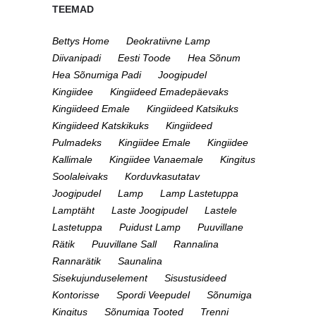
TEEMAD
Bettys Home
Deokratiivne Lamp
Diivanipadi
Eesti Toode
Hea Sõnum
Hea Sõnumiga Padi
Joogipudel
Kingiidee
Kingiideed Emadepäevaks
Kingiideed Emale
Kingiideed Katsikuks
Kingiideed Katskikuks
Kingiideed
Pulmadeks
Kingiidee Emale
Kingiidee
Kallimale
Kingiidee Vanaemale
Kingitus
Soolaleivaks
Korduvkasutatav
Joogipudel
Lamp
Lamp Lastetuppa
Lamptäht
Laste Joogipudel
Lastele
Lastetuppa
Puidust Lamp
Puuvillane
Rätik
Puuvillane Sall
Rannalina
Rannarätik
Saunalina
Sisekujunduselement
Sisustusideed
Kontorisse
Spordi Veepudel
Sõnumiga
Kingitus
Sõnumiga Tooted
Trenni