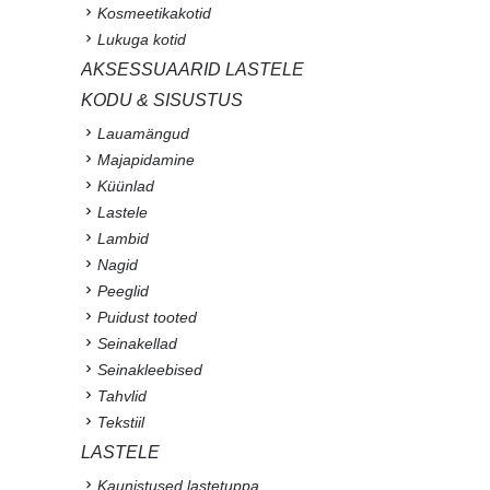
Kosmeetikakotid
Lukuga kotid
AKSESSUAARID LASTELE
KODU & SISUSTUS
Lauamängud
Majapidamine
Küünlad
Lastele
Lambid
Nagid
Peeglid
Puidust tooted
Seinakellad
Seinakleebised
Tahvlid
Tekstiil
LASTELE
Kaunistused lastetuppa