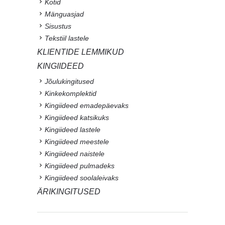
Kotid
Mänguasjad
Sisustus
Tekstiil lastele
KLIENTIDE LEMMIKUD
KINGIIDEED
Jõulukingitused
Kinkekomplektid
Kingiideed emadepäevaks
Kingiideed katsikuks
Kingiideed lastele
Kingiideed meestele
Kingiideed naistele
Kingiideed pulmadeks
Kingiideed soolaleivaks
ÄRIKINGITUSED