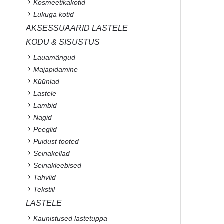
Kosmeetikakotid
Lukuga kotid
AKSESSUAARID LASTELE
KODU & SISUSTUS
Lauamängud
Majapidamine
Küünlad
Lastele
Lambid
Nagid
Peeglid
Puidust tooted
Seinakellad
Seinakleebised
Tahvlid
Tekstiil
LASTELE
Kaunistused lastetuppa