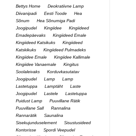
Bettys Home
Deokratiivne Lamp
Diivanipadi
Eesti Toode
Hea
Sõnum
Hea Sõnumiga Padi
Joogipudel
Kingiidee
Kingiideed
Emadepäevaks
Kingiideed Emale
Kingiideed Katsikuks
Kingiideed
Katskikuks
Kingiideed Pulmadeks
Kingiidee Emale
Kingiidee Kallimale
Kingiidee Vanaemale
Kingitus
Soolaleivaks
Korduvkasutatav
Joogipudel
Lamp
Lamp
Lastetuppa
Lamptäht
Laste
Joogipudel
Lastele
Lastetuppa
Puidust Lamp
Puuvillane Rätik
Puuvillane Sall
Rannalina
Rannarätik
Saunalina
Sisekujunduselement
Sisustusideed
Kontorisse
Spordi Veepudel