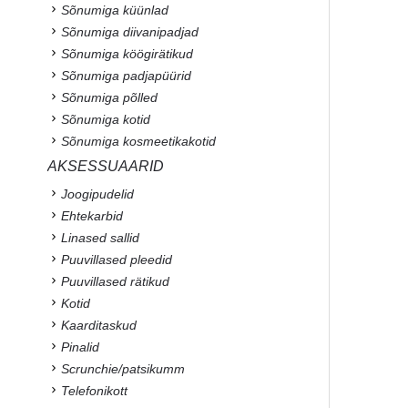
Sõnumiga küünlad
Sõnumiga diivanipadjad
Sõnumiga köögirätikud
Sõnumiga padjapüürid
Sõnumiga põlled
Sõnumiga kotid
Sõnumiga kosmeetikakotid
AKSESSUAARID
Joogipudelid
Ehtekarbid
Linased sallid
Puuvillased pleedid
Puuvillased rätikud
Kotid
Kaarditaskud
Pinalid
Scrunchie/patsikumm
Telefonikott