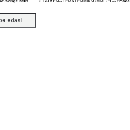
evakingituseks. 1. ÜLLATA EMA TEMA LEMMIKKOMMIDEGA Emadepäevak
loe edasi