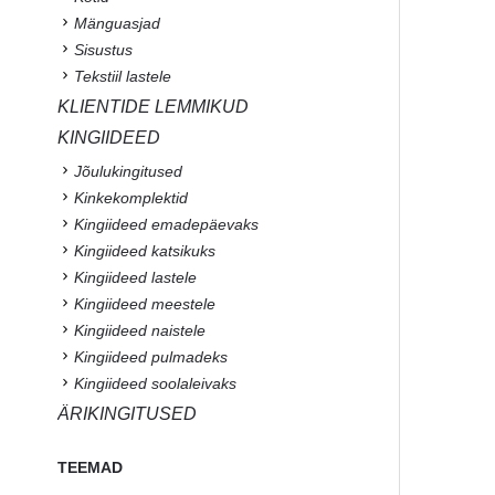
Mänguasjad
Sisustus
Tekstiil lastele
KLIENTIDE LEMMIKUD
KINGIIDEED
Jõulukingitused
Kinkekomplektid
Kingiideed emadepäevaks
Kingiideed katsikuks
Kingiideed lastele
Kingiideed meestele
Kingiideed naistele
Kingiideed pulmadeks
Kingiideed soolaleivaks
ÄRIKINGITUSED
TEEMAD