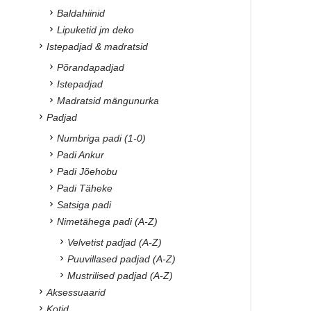
Baldahiinid
Lipuketid jm deko
Istepadjad & madratsid
Põrandapadjad
Istepadjad
Madratsid mängunurka
Padjad
Numbriga padi (1-0)
Padi Ankur
Padi Jõehobu
Padi Täheke
Satsiga padi
Nimetähega padi (A-Z)
Velvetist padjad (A-Z)
Puuvillased padjad (A-Z)
Mustrilised padjad (A-Z)
Aksessuaarid
Kotid