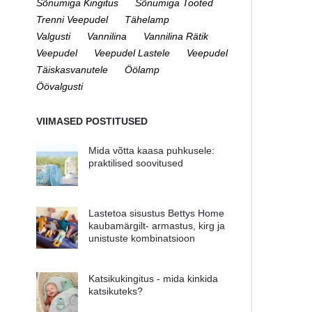
Sõnumiga Kingitus
Sõnumiga Tooted
Trenni Veepudel
Tähelamp
Valgusti
Vannilina
Vannilina Rätik
Veepudel
Veepudel Lastele
Veepudel
Täiskasvanutele
Öölamp
Öövalgusti
VIIMASED POSTITUSED
Mida võtta kaasa puhkusele:
praktilised soovitused
Lastetoa sisustus Bettys Home
kaubamärgilt- armastus, kirg ja
unistuste kombinatsioon
Katsikukingitus - mida kinkida
katsikuteks?