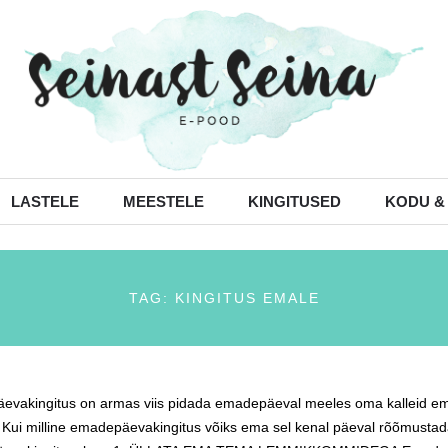
LASTELE
MEESTELE
KINGITUSED
KODU &
TAG: KINGITUS EMALE
vakingitus on armas viis pidada emadepäeval meeles oma kalleid emasi
. Kui milline emadepäevakingitus võiks ema sel kenal päeval rõõmusta