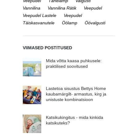
Veepudel
Tähelamp
Valgusti
Vannilina
Vannilina Rätik
Veepudel
Veepudel Lastele
Veepudel
Täiskasvanutele
Öölamp
Öövalgusti
VIIMASED POSTITUSED
Mida võtta kaasa puhkusele:
praktilised soovitused
Lastetoa sisustus Bettys Home
kaubamärgilt- armastus, kirg ja
unistuste kombinatsioon
Katsikukingitus - mida kinkida
katsikuteks?