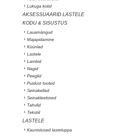
Lukuga kotid
AKSESSUAARID LASTELE
KODU & SISUSTUS
Lauamängud
Majapidamine
Küünlad
Lastele
Lambid
Nagid
Peeglid
Puidust tooted
Seinakellad
Seinakleebised
Tahvlid
Tekstiil
LASTELE
Kaunistused lastetuppa