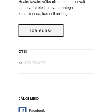
Heaks tavaks võiks olla see, et eelnevalt
tasub värskete lapsevanematega
konsulteerida, kas neil on kingi
loe edasi
OTSI
JÄLGI MEID
Facebook