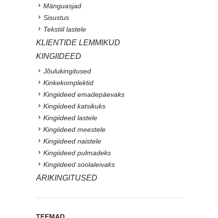
Mänguasjad
Sisustus
Tekstiil lastele
KLIENTIDE LEMMIKUD
KINGIIDEED
Jõulukingitused
Kinkekomplektid
Kingiideed emadepäevaks
Kingiideed katsikuks
Kingiideed lastele
Kingiideed meestele
Kingiideed naistele
Kingiideed pulmadeks
Kingiideed soolaleivaks
ÄRIKINGITUSED
TEEMAD