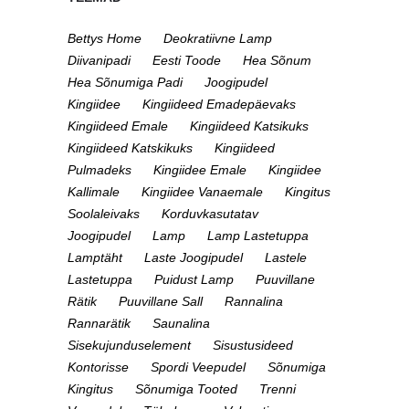
Bettys Home
Deokratiivne Lamp
Diivanipadi
Eesti Toode
Hea Sõnum
Hea Sõnumiga Padi
Joogipudel
Kingiidee
Kingiideed Emadepäevaks
Kingiideed Emale
Kingiideed Katsikuks
Kingiideed Katskikuks
Kingiideed
Pulmadeks
Kingiidee Emale
Kingiidee
Kallimale
Kingiidee Vanaemale
Kingitus
Soolaleivaks
Korduvkasutatav
Joogipudel
Lamp
Lamp Lastetuppa
Lamptäht
Laste Joogipudel
Lastele
Lastetuppa
Puidust Lamp
Puuvillane
Rätik
Puuvillane Sall
Rannalina
Rannarätik
Saunalina
Sisekujunduselement
Sisustusideed
Kontorisse
Spordi Veepudel
Sõnumiga
Kingitus
Sõnumiga Tooted
Trenni