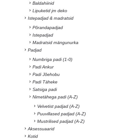
Baldahiinid
Lipuketid jm deko
Istepadjad & madratsid
Põrandapadjad
Istepadjad
Madratsid mängunurka
Padjad
Numbriga padi (1-0)
Padi Ankur
Padi Jõehobu
Padi Täheke
Satsiga padi
Nimetähega padi (A-Z)
Velvetist padjad (A-Z)
Puuvillased padjad (A-Z)
Mustrilised padjad (A-Z)
Aksessuaarid
Kotid