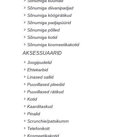
Sõnumiga küünlad
Sõnumiga diivanipadjad
Sõnumiga köögirätikud
Sõnumiga padjapüürid
Sõnumiga põlled
Sõnumiga kotid
Sõnumiga kosmeetikakotid
AKSESSUAARID
Joogipudelid
Ehtekarbid
Linased sallid
Puuvillased pleedid
Puuvillased rätikud
Kotid
Kaarditaskud
Pinalid
Scrunchie/patsikumm
Telefonikott
Kosmeetikakotid