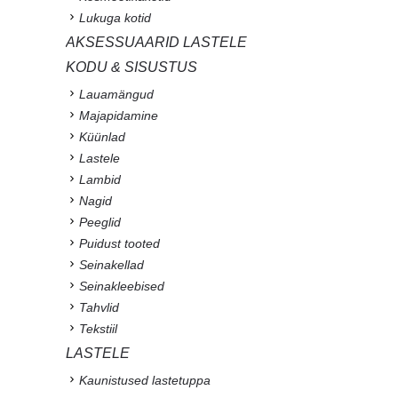
Lukuga kotid
AKSESSUAARID LASTELE
KODU & SISUSTUS
Lauamängud
Majapidamine
Küünlad
Lastele
Lambid
Nagid
Peeglid
Puidust tooted
Seinakellad
Seinakleebised
Tahvlid
Tekstiil
LASTELE
Kaunistused lastetuppa