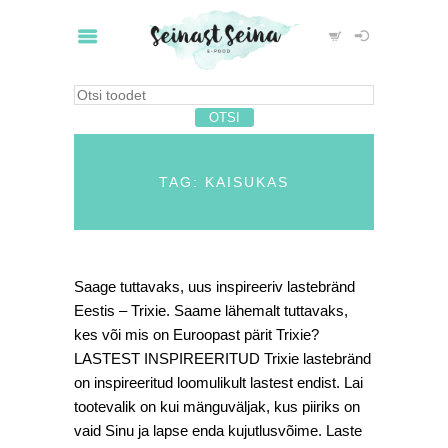
TAG: KAISUKAS
Saage tuttavaks, uus inspireeriv lastebränd
Eestis – Trixie. Saame lähemalt tuttavaks,
kes või mis on Euroopast pärit Trixie?
LASTEST INSPIREERITUD Trixie lastebränd
on inspireeritud loomulikult lastest endist. Lai
tootevalik on kui mänguväljak, kus piiriks on
vaid Sinu ja lapse enda kujutlusvõime. Laste