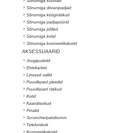
Sõnumiga küünlad
Sõnumiga diivanipadjad
Sõnumiga köögirätikud
Sõnumiga padjapüürid
Sõnumiga põlled
Sõnumiga kotid
Sõnumiga kosmeetikakotid
AKSESSUAARID
Joogipudelid
Ehtekarbid
Linased sallid
Puuvillased pleedid
Puuvillased rätikud
Kotid
Kaarditaskud
Pinalid
Scrunchie/patsikumm
Telefonikott
Kosmeetikakotid