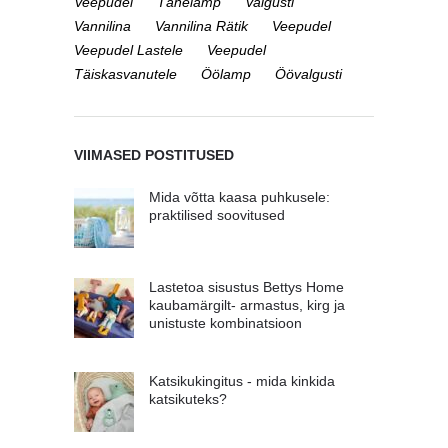
Veepudel
Tähelamp
Valgusti
Vannilina
Vannilina Rätik
Veepudel
Veepudel Lastele
Veepudel
Täiskasvanutele
Öölamp
Öövalgusti
VIIMASED POSTITUSED
Mida võtta kaasa puhkusele:
praktilised soovitused
Lastetoa sisustus Bettys Home
kaubamärgilt- armastus, kirg ja
unistuste kombinatsioon
Katsikukingitus - mida kinkida
katsikuteks?