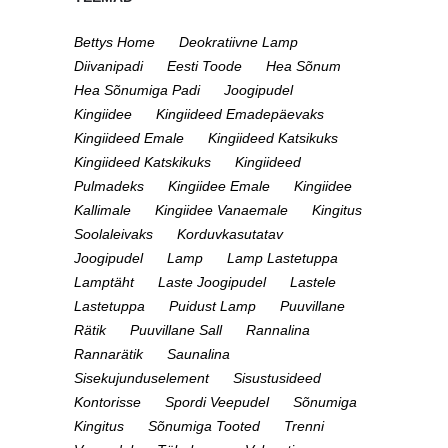
Bettys Home
Deokratiivne Lamp
Diivanipadi
Eesti Toode
Hea Sõnum
Hea Sõnumiga Padi
Joogipudel
Kingiidee
Kingiideed Emadepäevaks
Kingiideed Emale
Kingiideed Katsikuks
Kingiideed Katskikuks
Kingiideed
Pulmadeks
Kingiidee Emale
Kingiidee
Kallimale
Kingiidee Vanaemale
Kingitus
Soolaleivaks
Korduvkasutatav
Joogipudel
Lamp
Lamp Lastetuppa
Lamptäht
Laste Joogipudel
Lastele
Lastetuppa
Puidust Lamp
Puuvillane
Rätik
Puuvillane Sall
Rannalina
Rannarätik
Saunalina
Sisekujunduselement
Sisustusideed
Kontorisse
Spordi Veepudel
Sõnumiga
Kingitus
Sõnumiga Tooted
Trenni