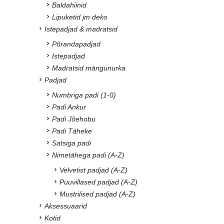
Baldahiinid
Lipuketid jm deko
Istepadjad & madratsid
Põrandapadjad
Istepadjad
Madratsid mängunurka
Padjad
Numbriga padi (1-0)
Padi Ankur
Padi Jõehobu
Padi Täheke
Satsiga padi
Nimetähega padi (A-Z)
Velvetist padjad (A-Z)
Puuvillased padjad (A-Z)
Mustrilised padjad (A-Z)
Aksessuaarid
Kotid