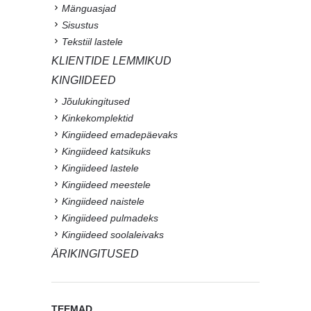
Mänguasjad
Sisustus
Tekstiil lastele
KLIENTIDE LEMMIKUD
KINGIIDEED
Jõulukingitused
Kinkekomplektid
Kingiideed emadepäevaks
Kingiideed katsikuks
Kingiideed lastele
Kingiideed meestele
Kingiideed naistele
Kingiideed pulmadeks
Kingiideed soolaleivaks
ÄRIKINGITUSED
TEEMAD