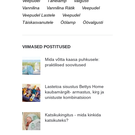
Veepudel
Tähelamp
Valgusti
Vannilina
Vannilina Rätik
Veepudel
Veepudel Lastele
Veepudel
Täiskasvanutele
Öölamp
Öövalgusti
VIIMASED POSTITUSED
Mida võtta kaasa puhkusele:
praktilised soovitused
Lastetoa sisustus Bettys Home
kaubamärgilt- armastus, kirg ja
unistuste kombinatsioon
Katsikukingitus - mida kinkida
katsikuteks?