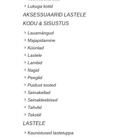
Lukuga kotid
AKSESSUAARID LASTELE
KODU & SISUSTUS
Lauamängud
Majapidamine
Küünlad
Lastele
Lambid
Nagid
Peeglid
Puidust tooted
Seinakellad
Seinakleebised
Tahvlid
Tekstiil
LASTELE
Kaunistused lastetuppa