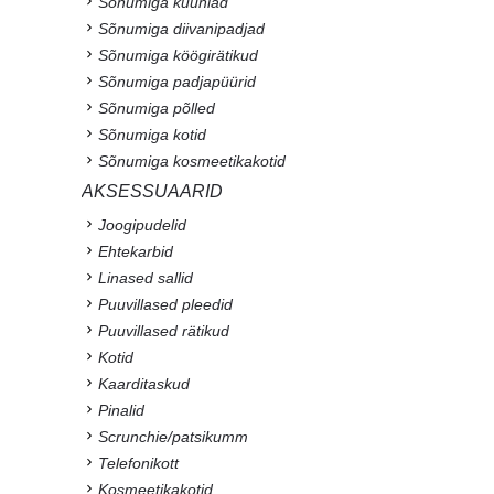
Sõnumiga küünlad
Sõnumiga diivanipadjad
Sõnumiga köögirätikud
Sõnumiga padjapüürid
Sõnumiga põlled
Sõnumiga kotid
Sõnumiga kosmeetikakotid
AKSESSUAARID
Joogipudelid
Ehtekarbid
Linased sallid
Puuvillased pleedid
Puuvillased rätikud
Kotid
Kaarditaskud
Pinalid
Scrunchie/patsikumm
Telefonikott
Kosmeetikakotid