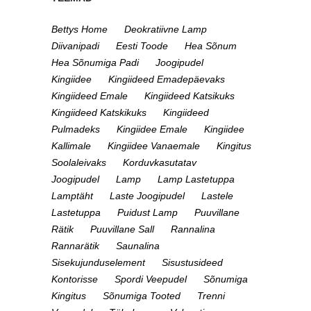
Bettys Home
Deokratiivne Lamp
Diivanipadi
Eesti Toode
Hea Sõnum
Hea Sõnumiga Padi
Joogipudel
Kingiidee
Kingiideed Emadepäevaks
Kingiideed Emale
Kingiideed Katsikuks
Kingiideed Katskikuks
Kingiideed
Pulmadeks
Kingiidee Emale
Kingiidee
Kallimale
Kingiidee Vanaemale
Kingitus
Soolaleivaks
Korduvkasutatav
Joogipudel
Lamp
Lamp Lastetuppa
Lamptäht
Laste Joogipudel
Lastele
Lastetuppa
Puidust Lamp
Puuvillane
Rätik
Puuvillane Sall
Rannalina
Rannarätik
Saunalina
Sisekujunduselement
Sisustusideed
Kontorisse
Spordi Veepudel
Sõnumiga
Kingitus
Sõnumiga Tooted
Trenni