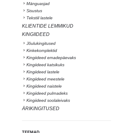
Mänguasjad
Sisustus
Tekstiil lastele
KLIENTIDE LEMMIKUD
KINGIIDEED
Jõulukingitused
Kinkekomplektid
Kingiideed emadepäevaks
Kingiideed katsikuks
Kingiideed lastele
Kingiideed meestele
Kingiideed naistele
Kingiideed pulmadeks
Kingiideed soolaleivaks
ÄRIKINGITUSED
TEEMAD