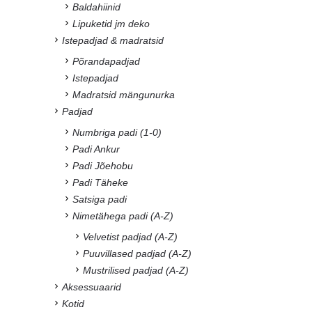
Baldahiinid
Lipuketid jm deko
Istepadjad & madratsid
Põrandapadjad
Istepadjad
Madratsid mängunurka
Padjad
Numbriga padi (1-0)
Padi Ankur
Padi Jõehobu
Padi Täheke
Satsiga padi
Nimetähega padi (A-Z)
Velvetist padjad (A-Z)
Puuvillased padjad (A-Z)
Mustrilised padjad (A-Z)
Aksessuaarid
Kotid