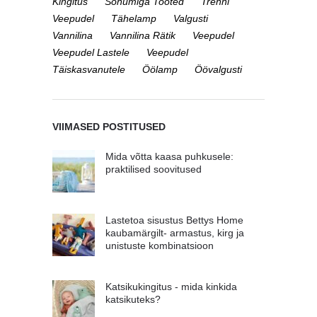
Kingitus
Sõnumiga Tooted
Trenni
Veepudel
Tähelamp
Valgusti
Vannilina
Vannilina Rätik
Veepudel
Veepudel Lastele
Veepudel
Täiskasvanutele
Öölamp
Öövalgusti
VIIMASED POSTITUSED
Mida võtta kaasa puhkusele:
praktilised soovitused
Lastetoa sisustus Bettys Home
kaubamärgilt- armastus, kirg ja
unistuste kombinatsioon
Katsikukingitus - mida kinkida
katsikuteks?