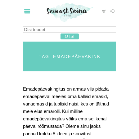
TAG: EMADEPÄEVAKINK
Emadepäevakingitus on armas viis pidada
emadepäeval meeles oma kalleid emasid,
vanaemasid ja tublisid naisi, kes on täitnud
meie elus emarolli. Kui milline
emadepäevakingitus võiks ema sel kenal
päeval rõõmustada? Oleme sinu jaoks
pannud kokku 8 ideed ja soovitust