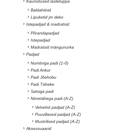
Kaunistused lastetuppa
Baldahiinid
Lipuketid jm deko
Istepadjad & madratsid
Põrandapadjad
Istepadjad
Madratsid mängunurka
Padjad
Numbriga padi (1-0)
Padi Ankur
Padi Jõehobu
Padi Täheke
Satsiga padi
Nimetähega padi (A-Z)
Velvetist padjad (A-Z)
Puuvillased padjad (A-Z)
Mustrilised padjad (A-Z)
Aksessuaarid