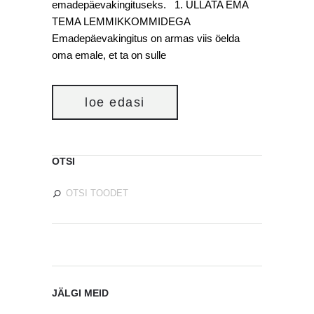
emadepäevakingituseks. 1. ÜLLATA EMA
TEMA LEMMIKKOMMIDEGA
Emadepäevakingitus on armas viis öelda
oma emale, et ta on sulle
loe edasi
OTSI
JÄLGI MEID