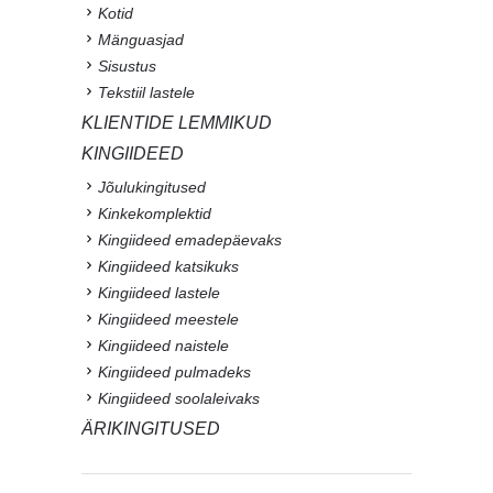
Kotid
Mänguasjad
Sisustus
Tekstiil lastele
KLIENTIDE LEMMIKUD
KINGIIDEED
Jõulukingitused
Kinkekomplektid
Kingiideed emadepäevaks
Kingiideed katsikuks
Kingiideed lastele
Kingiideed meestele
Kingiideed naistele
Kingiideed pulmadeks
Kingiideed soolaleivaks
ÄRIKINGITUSED