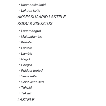
Kosmeetikakotid
Lukuga kotid
AKSESSUAARID LASTELE
KODU & SISUSTUS
Lauamängud
Majapidamine
Küünlad
Lastele
Lambid
Nagid
Peeglid
Puidust tooted
Seinakellad
Seinakleebised
Tahvlid
Tekstiil
LASTELE