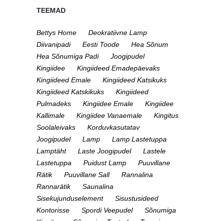
TEEMAD
Bettys Home
Deokratiivne Lamp
Diivanipadi
Eesti Toode
Hea Sõnum
Hea Sõnumiga Padi
Joogipudel
Kingiidee
Kingiideed Emadepäevaks
Kingiideed Emale
Kingiideed Katsikuks
Kingiideed Katskikuks
Kingiideed
Pulmadeks
Kingiidee Emale
Kingiidee
Kallimale
Kingiidee Vanaemale
Kingitus
Soolaleivaks
Korduvkasutatav
Joogipudel
Lamp
Lamp Lastetuppa
Lamptäht
Laste Joogipudel
Lastele
Lastetuppa
Puidust Lamp
Puuvillane
Rätik
Puuvillane Sall
Rannalina
Rannarätik
Saunalina
Sisekujunduselement
Sisustusideed
Kontorisse
Spordi Veepudel
Sõnumiga