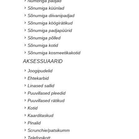
Numbriga padjad
Sõnumiga küünlad
Sõnumiga diivanipadjad
Sõnumiga köögirätikud
Sõnumiga padjapüürid
Sõnumiga põlled
Sõnumiga kotid
Sõnumiga kosmeetikakotid
AKSESSUAARID
Joogipudelid
Ehtekarbid
Linased sallid
Puuvillased pleedid
Puuvillased rätikud
Kotid
Kaarditaskud
Pinalid
Scrunchie/patsikumm
Telefonikott