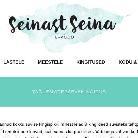
LASTELE
MEESTELE
KINGITUSED
KODU &
TAG: EMADEPÄEVAKINGITUS
nnud kokku suvise kingispikri, millest leiad 9 kingiideed suvisteks tä
seid emotsioone loovad, kuid samas ka praktilise väärtusega vahvad kod