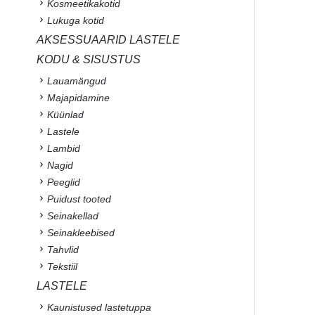
Kosmeetikakotid
Lukuga kotid
AKSESSUAARID LASTELE
KODU & SISUSTUS
Lauamängud
Majapidamine
Küünlad
Lastele
Lambid
Nagid
Peeglid
Puidust tooted
Seinakellad
Seinakleebised
Tahvlid
Tekstiil
LASTELE
Kaunistused lastetuppa