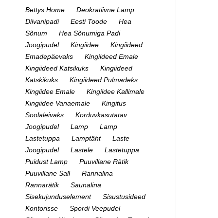
Bettys Home
Deokratiivne Lamp
Diivanipadi
Eesti Toode
Hea
Sõnum
Hea Sõnumiga Padi
Joogipudel
Kingiidee
Kingiideed
Emadepäevaks
Kingiideed Emale
Kingiideed Katsikuks
Kingiideed
Katskikuks
Kingiideed Pulmadeks
Kingiidee Emale
Kingiidee Kallimale
Kingiidee Vanaemale
Kingitus
Soolaleivaks
Korduvkasutatav
Joogipudel
Lamp
Lamp
Lastetuppa
Lamptäht
Laste
Joogipudel
Lastele
Lastetuppa
Puidust Lamp
Puuvillane Rätik
Puuvillane Sall
Rannalina
Rannarätik
Saunalina
Sisekujunduselement
Sisustusideed
Kontorisse
Spordi Veepudel