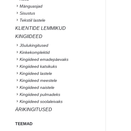
Mänguasjad
Sisustus
Tekstiil lastele
KLIENTIDE LEMMIKUD
KINGIIDEED
Jõulukingitused
Kinkekomplektid
Kingiideed emadepäevaks
Kingiideed katsikuks
Kingiideed lastele
Kingiideed meestele
Kingiideed naistele
Kingiideed pulmadeks
Kingiideed soolaleivaks
ÄRIKINGITUSED
TEEMAD