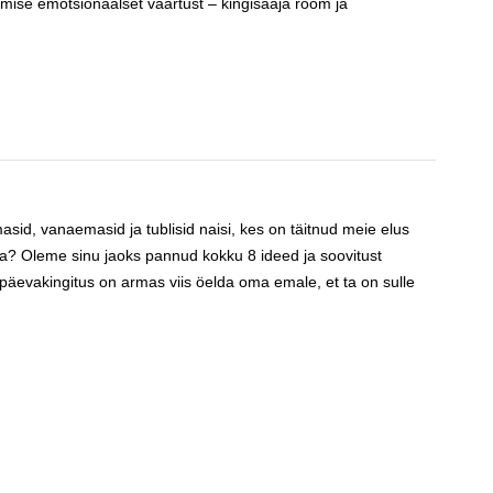
gemise emotsionaalset väärtust – kingisaaja rõõm ja
d, vanaemasid ja tublisid naisi, kes on täitnud meie elus
da? Oleme sinu jaoks pannud kokku 8 ideed ja soovitust
ingitus on armas viis öelda oma emale, et ta on sulle