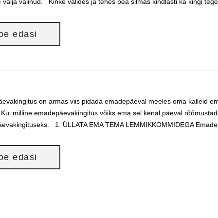
e välja valinud. Kinke valides ja tehes pea silmas kindlasti ka kingi te
loe edasi
vakingitus on armas viis pidada emadepäeval meeles oma kalleid emasi
. Kui milline emadepäevakingitus võiks ema sel kenal päeval rõõmusta
evakingituseks. 1. ÜLLATA EMA TEMA LEMMIKKOMMIDEGA Emadepäevak
loe edasi