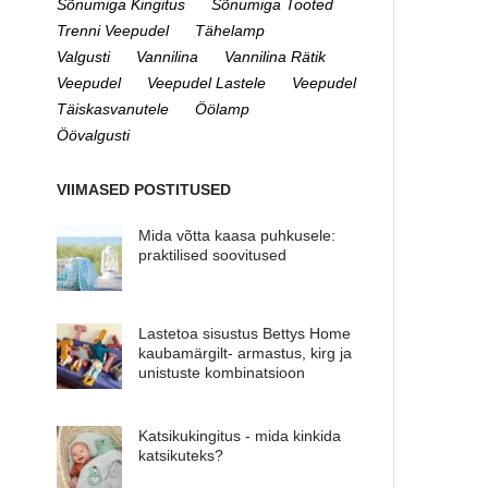
Sõnumiga Kingitus
Sõnumiga Tooted
Trenni Veepudel
Tähelamp
Valgusti
Vannilina
Vannilina Rätik
Veepudel
Veepudel Lastele
Veepudel
Täiskasvanutele
Öölamp
Öövalgusti
VIIMASED POSTITUSED
Mida võtta kaasa puhkusele:
praktilised soovitused
Lastetoa sisustus Bettys Home
kaubamärgilt- armastus, kirg ja
unistuste kombinatsioon
Katsikukingitus - mida kinkida
katsikuteks?