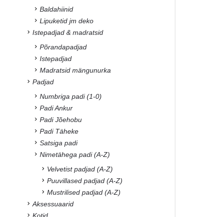
Baldahiinid
Lipuketid jm deko
Istepadjad & madratsid
Põrandapadjad
Istepadjad
Madratsid mängunurka
Padjad
Numbriga padi (1-0)
Padi Ankur
Padi Jõehobu
Padi Täheke
Satsiga padi
Nimetähega padi (A-Z)
Velvetist padjad (A-Z)
Puuvillased padjad (A-Z)
Mustrilised padjad (A-Z)
Aksessuaarid
Kotid