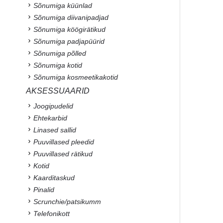
Sõnumiga küünlad
Sõnumiga diivanipadjad
Sõnumiga köögirätikud
Sõnumiga padjapüürid
Sõnumiga põlled
Sõnumiga kotid
Sõnumiga kosmeetikakotid
AKSESSUAARID
Joogipudelid
Ehtekarbid
Linased sallid
Puuvillased pleedid
Puuvillased rätikud
Kotid
Kaarditaskud
Pinalid
Scrunchie/patsikumm
Telefonikott