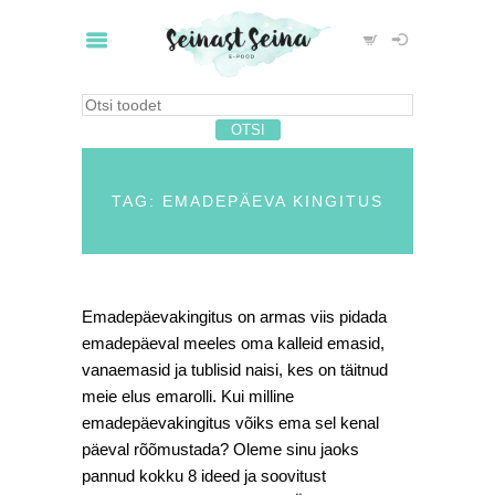
TAG: EMADEPÄEVA KINGITUS
Emadepäevakingitus on armas viis pidada
emadepäeval meeles oma kalleid emasid,
vanaemasid ja tublisid naisi, kes on täitnud
meie elus emarolli. Kui milline
emadepäevakingitus võiks ema sel kenal
päeval rõõmustada? Oleme sinu jaoks
pannud kokku 8 ideed ja soovitust