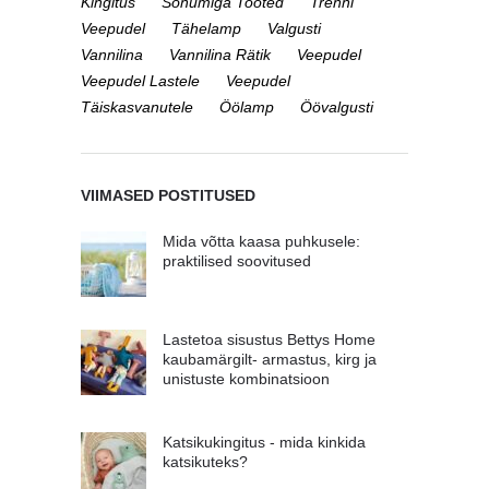
Kingitus
Sõnumiga Tooted
Trenni
Veepudel
Tähelamp
Valgusti
Vannilina
Vannilina Rätik
Veepudel
Veepudel Lastele
Veepudel
Täiskasvanutele
Öölamp
Öövalgusti
VIIMASED POSTITUSED
Mida võtta kaasa puhkusele:
praktilised soovitused
Lastetoa sisustus Bettys Home
kaubamärgilt- armastus, kirg ja
unistuste kombinatsioon
Katsikukingitus - mida kinkida
katsikuteks?