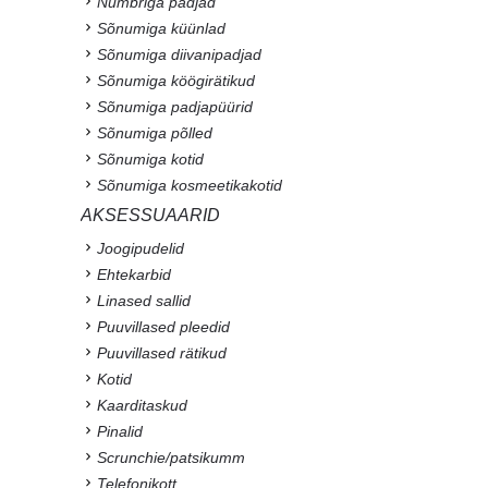
Numbriga padjad
Sõnumiga küünlad
Sõnumiga diivanipadjad
Sõnumiga köögirätikud
Sõnumiga padjapüürid
Sõnumiga põlled
Sõnumiga kotid
Sõnumiga kosmeetikakotid
AKSESSUAARID
Joogipudelid
Ehtekarbid
Linased sallid
Puuvillased pleedid
Puuvillased rätikud
Kotid
Kaarditaskud
Pinalid
Scrunchie/patsikumm
Telefonikott