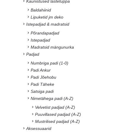
Kaunistused lastetuppa
Baldahiinid
Lipuketid jm deko
Istepadjad & madratsid
Põrandapadjad
Istepadjad
Madratsid mängunurka
Padjad
Numbriga padi (1-0)
Padi Ankur
Padi Jõehobu
Padi Täheke
Satsiga padi
Nimetähega padi (A-Z)
Velvetist padjad (A-Z)
Puuvillased padjad (A-Z)
Mustrilised padjad (A-Z)
Aksessuaarid