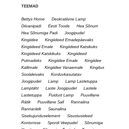
TEEMAD
Bettys Home
Deokratiivne Lamp
Diivanipadi
Eesti Toode
Hea Sõnum
Hea Sõnumiga Padi
Joogipudel
Kingiidee
Kingiideed Emadepäevaks
Kingiideed Emale
Kingiideed Katsikuks
Kingiideed Katskikuks
Kingiideed
Pulmadeks
Kingiidee Emale
Kingiidee
Kallimale
Kingiidee Vanaemale
Kingitus
Soolaleivaks
Korduvkasutatav
Joogipudel
Lamp
Lamp Lastetuppa
Lamptäht
Laste Joogipudel
Lastele
Lastetuppa
Puidust Lamp
Puuvillane
Rätik
Puuvillane Sall
Rannalina
Rannarätik
Saunalina
Sisekujunduselement
Sisustusideed
Kontorisse
Spordi Veepudel
Sõnumiga