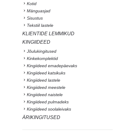
Kotid
Mänguasjad
Sisustus
Tekstiil lastele
KLIENTIDE LEMMIKUD
KINGIIDEED
Jõulukingitused
Kinkekomplektid
Kingiideed emadepäevaks
Kingiideed katsikuks
Kingiideed lastele
Kingiideed meestele
Kingiideed naistele
Kingiideed pulmadeks
Kingiideed soolaleivaks
ÄRIKINGITUSED