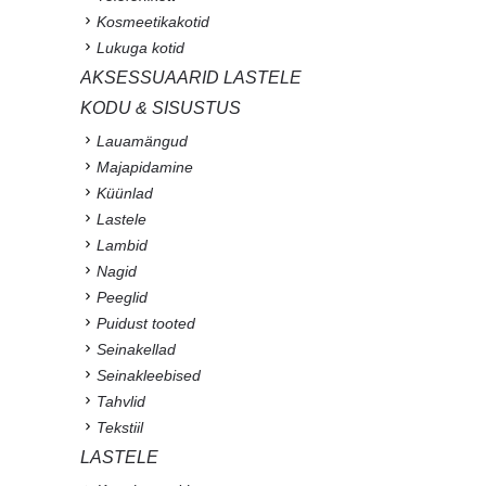
Kosmeetikakotid
Lukuga kotid
AKSESSUAARID LASTELE
KODU & SISUSTUS
Lauamängud
Majapidamine
Küünlad
Lastele
Lambid
Nagid
Peeglid
Puidust tooted
Seinakellad
Seinakleebised
Tahvlid
Tekstiil
LASTELE