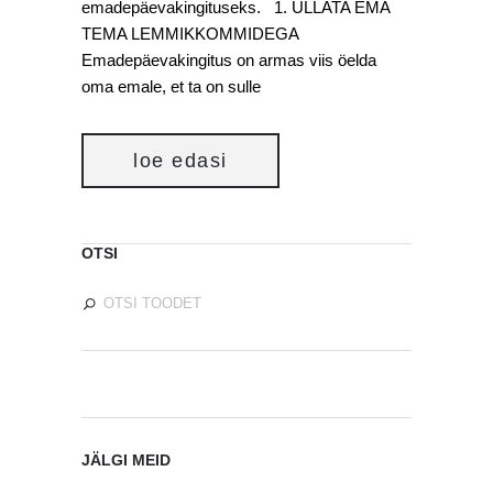
emadepäevakingituseks. 1. ÜLLATA EMA
TEMA LEMMIKKOMMIDEGA
Emadepäevakingitus on armas viis öelda
oma emale, et ta on sulle
loe edasi
OTSI
JÄLGI MEID