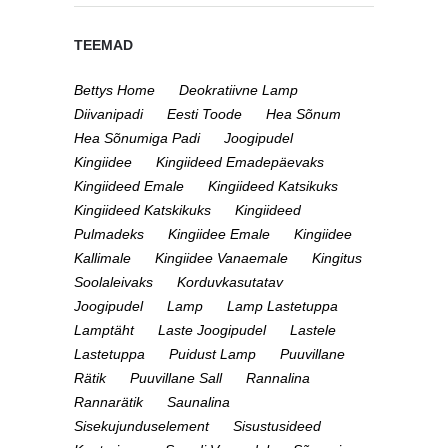
TEEMAD
Bettys Home
Deokratiivne Lamp
Diivanipadi
Eesti Toode
Hea Sõnum
Hea Sõnumiga Padi
Joogipudel
Kingiidee
Kingiideed Emadepäevaks
Kingiideed Emale
Kingiideed Katsikuks
Kingiideed Katskikuks
Kingiideed
Pulmadeks
Kingiidee Emale
Kingiidee
Kallimale
Kingiidee Vanaemale
Kingitus
Soolaleivaks
Korduvkasutatav
Joogipudel
Lamp
Lamp Lastetuppa
Lamptäht
Laste Joogipudel
Lastele
Lastetuppa
Puidust Lamp
Puuvillane
Rätik
Puuvillane Sall
Rannalina
Rannarätik
Saunalina
Sisekujunduselement
Sisustusideed