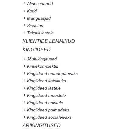
Aksessuaarid
Kotid
Mänguasjad
Sisustus
Tekstiil lastele
KLIENTIDE LEMMIKUD
KINGIIDEED
Jõulukingitused
Kinkekomplektid
Kingiideed emadepäevaks
Kingiideed katsikuks
Kingiideed lastele
Kingiideed meestele
Kingiideed naistele
Kingiideed pulmadeks
Kingiideed soolaleivaks
ÄRIKINGITUSED