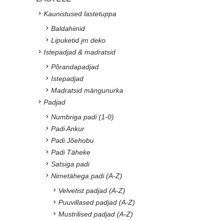
Kaunistused lastetuppa
Baldahiinid
Lipuketid jm deko
Istepadjad & madratsid
Põrandapadjad
Istepadjad
Madratsid mängunurka
Padjad
Numbriga padi (1-0)
Padi Ankur
Padi Jõehobu
Padi Täheke
Satsiga padi
Nimetähega padi (A-Z)
Velvetist padjad (A-Z)
Puuvillased padjad (A-Z)
Mustrilised padjad (A-Z)