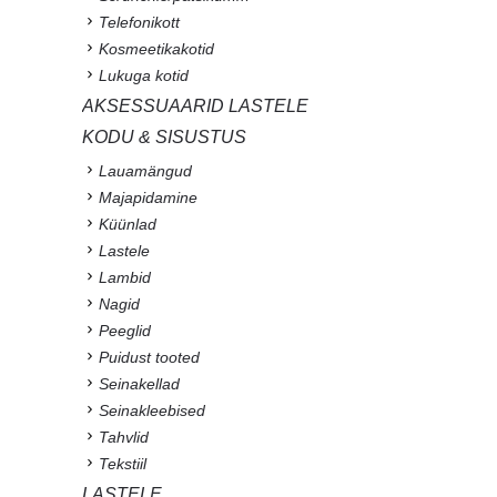
Telefonikott
Kosmeetikakotid
Lukuga kotid
AKSESSUAARID LASTELE
KODU & SISUSTUS
Lauamängud
Majapidamine
Küünlad
Lastele
Lambid
Nagid
Peeglid
Puidust tooted
Seinakellad
Seinakleebised
Tahvlid
Tekstiil
LASTELE