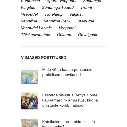
Kontorisse
Spordi Veepudel
Sõnumiga
Kingitus
Sõnumiga Tooted
Trenni
Veepudel
Tähelamp
Valgusti
Vannilina
Vannilina Rätik
Veepudel
Veepudel Lastele
Veepudel
Täiskasvanutele
Öölamp
Öövalgusti
VIIMASED POSTITUSED
Mida võtta kaasa puhkusele:
praktilised soovitused
Lastetoa sisustus Bettys Home
kaubamärgilt- armastus, kirg ja
unistuste kombinatsioon
Katsikukingitus - mida kinkida
katsikuteks?