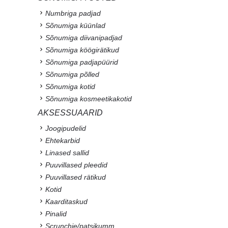
Numbriga padjad
Sõnumiga küünlad
Sõnumiga diivanipadjad
Sõnumiga köögirätikud
Sõnumiga padjapüürid
Sõnumiga põlled
Sõnumiga kotid
Sõnumiga kosmeetikakotid
AKSESSUAARID
Joogipudelid
Ehtekarbid
Linased sallid
Puuvillased pleedid
Puuvillased rätikud
Kotid
Kaarditaskud
Pinalid
Scrunchie/patsikumm