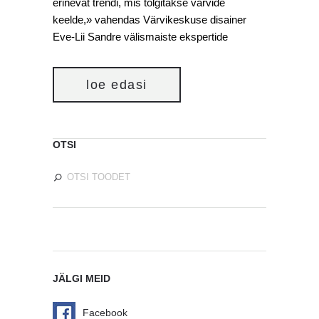
erinevat trendi, mis tõlgitakse värvide
keelde,» vahendas Värvikeskuse disainer
Eve-Lii Sandre välismaiste ekspertide
loe edasi
OTSI
JÄLGI MEID
Facebook