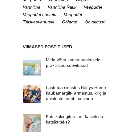
Vannilina
Vannilina Rätik
Veepudel
Veepudel Lastele
Veepudel
Täiskasvanutele
Öölamp
Öövalgusti
VIIMASED POSTITUSED
Mida võtta kaasa puhkusele:
praktilised soovitused
Lastetoa sisustus Bettys Home
kaubamärgilt- armastus, kirg ja
unistuste kombinatsioon
Katsikukingitus - mida kinkida
katsikuteks?