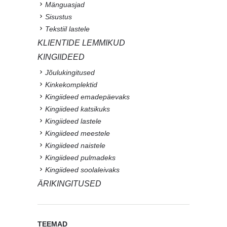
Mänguasjad
Sisustus
Tekstiil lastele
KLIENTIDE LEMMIKUD
KINGIIDEED
Jõulukingitused
Kinkekomplektid
Kingiideed emadepäevaks
Kingiideed katsikuks
Kingiideed lastele
Kingiideed meestele
Kingiideed naistele
Kingiideed pulmadeks
Kingiideed soolaleivaks
ÄRIKINGITUSED
TEEMAD