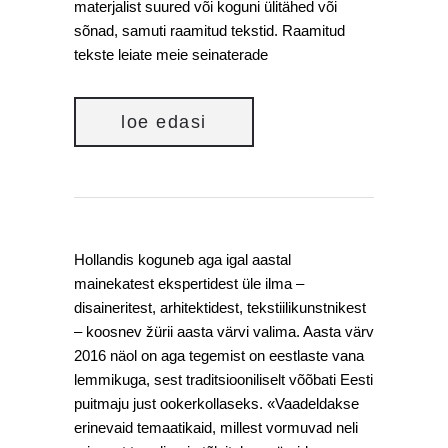
materjalist suured või koguni ülitähed või
sõnad, samuti raamitud tekstid. Raamitud
tekste leiate meie seinaterade
loe edasi
Hollandis koguneb aga igal aastal
mainekatest ekspertidest üle ilma –
disaineritest, arhitektidest, tekstiilikunstnikest
– koosnev žürii aasta värvi valima. Aasta värv
2016 näol on aga tegemist on eestlaste vana
lemmikuga, sest traditsiooniliselt võõbati Eesti
puitmaju just ookerkollaseks. «Vaadeldakse
erinevaid temaatikaid, millest vormuvad neli