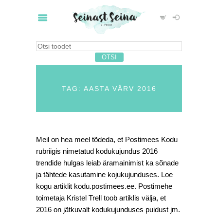
TAG: AASTA VÄRV 2016
Meil on hea meel tõdeda, et Postimees Kodu
rubriigis nimetatud kodukujundus 2016
trendide hulgas leiab äramainimist ka sõnade
ja tähtede kasutamine kojukujunduses. Loe
kogu artiklit kodu.postimees.ee. Postimehe
toimetaja Kristel Trell toob artiklis välja, et
2016 on jätkuvalt kodukujunduses puidust jm.