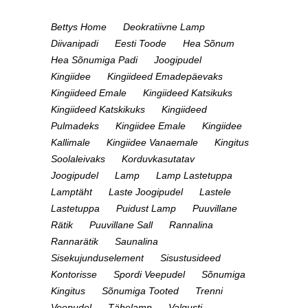
Bettys Home
Deokratiivne Lamp
Diivanipadi
Eesti Toode
Hea Sõnum
Hea Sõnumiga Padi
Joogipudel
Kingiidee
Kingiideed Emadepäevaks
Kingiideed Emale
Kingiideed Katsikuks
Kingiideed Katskikuks
Kingiideed
Pulmadeks
Kingiidee Emale
Kingiidee
Kallimale
Kingiidee Vanaemale
Kingitus
Soolaleivaks
Korduvkasutatav
Joogipudel
Lamp
Lamp Lastetuppa
Lamptäht
Laste Joogipudel
Lastele
Lastetuppa
Puidust Lamp
Puuvillane
Rätik
Puuvillane Sall
Rannalina
Rannarätik
Saunalina
Sisekujunduselement
Sisustusideed
Kontorisse
Spordi Veepudel
Sõnumiga
Kingitus
Sõnumiga Tooted
Trenni
Veepudel
Tähelamp
Valgusti