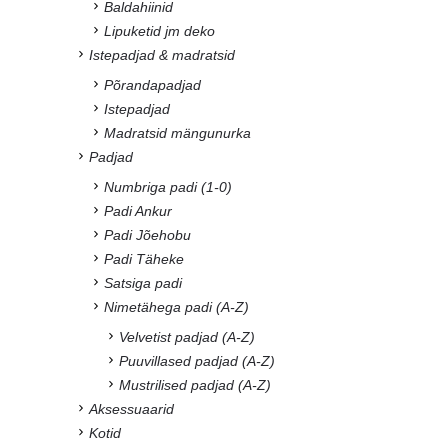
Baldahiinid
Lipuketid jm deko
Istepadjad & madratsid
Põrandapadjad
Istepadjad
Madratsid mängunurka
Padjad
Numbriga padi (1-0)
Padi Ankur
Padi Jõehobu
Padi Täheke
Satsiga padi
Nimetähega padi (A-Z)
Velvetist padjad (A-Z)
Puuvillased padjad (A-Z)
Mustrilised padjad (A-Z)
Aksessuaarid
Kotid