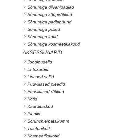
Sõnumiga diivanipadjad
Sõnumiga köögirätikud
Sõnumiga padjapüürid
Sõnumiga põlled
Sõnumiga kotid
Sõnumiga kosmeetikakotid
AKSESSUAARID
Joogipudelid
Ehtekarbid
Linased sallid
Puuvillased pleedid
Puuvillased rätikud
Kotid
Kaarditaskud
Pinalid
Scrunchie/patsikumm
Telefonikott
Kosmeetikakotid