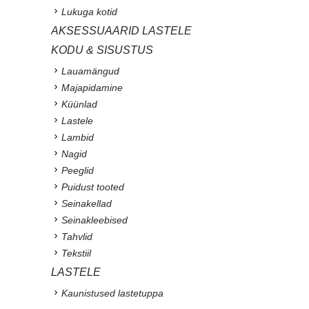
Lukuga kotid
AKSESSUAARID LASTELE
KODU & SISUSTUS
Lauamängud
Majapidamine
Küünlad
Lastele
Lambid
Nagid
Peeglid
Puidust tooted
Seinakellad
Seinakleebised
Tahvlid
Tekstiil
LASTELE
Kaunistused lastetuppa