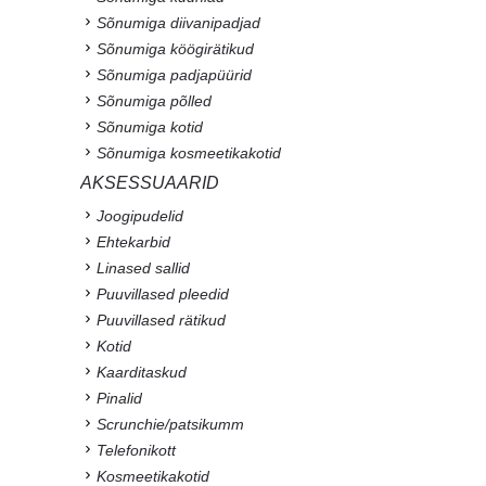
Sõnumiga diivanipadjad
Sõnumiga köögirätikud
Sõnumiga padjapüürid
Sõnumiga põlled
Sõnumiga kotid
Sõnumiga kosmeetikakotid
AKSESSUAARID
Joogipudelid
Ehtekarbid
Linased sallid
Puuvillased pleedid
Puuvillased rätikud
Kotid
Kaarditaskud
Pinalid
Scrunchie/patsikumm
Telefonikott
Kosmeetikakotid