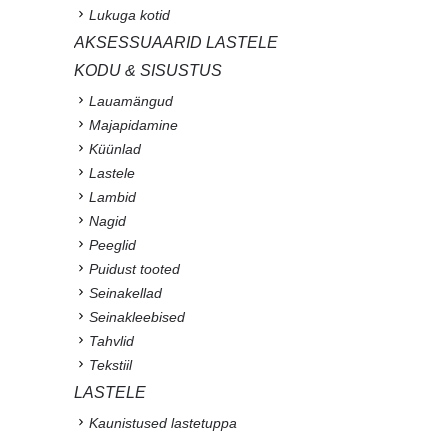
Lukuga kotid
AKSESSUAARID LASTELE
KODU & SISUSTUS
Lauamängud
Majapidamine
Küünlad
Lastele
Lambid
Nagid
Peeglid
Puidust tooted
Seinakellad
Seinakleebised
Tahvlid
Tekstiil
LASTELE
Kaunistused lastetuppa