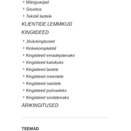
Mänguasjad
Sisustus
Tekstiil lastele
KLIENTIDE LEMMIKUD
KINGIIDEED
Jõulukingitused
Kinkekomplektid
Kingiideed emadepäevaks
Kingiideed katsikuks
Kingiideed lastele
Kingiideed meestele
Kingiideed naistele
Kingiideed pulmadeks
Kingiideed soolaleivaks
ÄRIKINGITUSED
TEEMAD