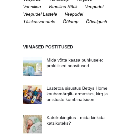
Vannilina
Vannilina Rätik
Veepudel
Veepudel Lastele
Veepudel
Täiskasvanutele
Öölamp
Öövalgusti
VIIMASED POSTITUSED
Mida võtta kaasa puhkusele:
praktilised soovitused
Lastetoa sisustus Bettys Home
kaubamärgilt- armastus, kirg ja
unistuste kombinatsioon
Katsikukingitus - mida kinkida
katsikuteks?