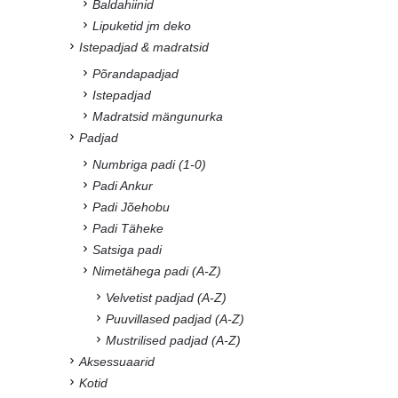
Baldahiinid
Lipuketid jm deko
Istepadjad & madratsid
Põrandapadjad
Istepadjad
Madratsid mängunurka
Padjad
Numbriga padi (1-0)
Padi Ankur
Padi Jõehobu
Padi Täheke
Satsiga padi
Nimetähega padi (A-Z)
Velvetist padjad (A-Z)
Puuvillased padjad (A-Z)
Mustrilised padjad (A-Z)
Aksessuaarid
Kotid