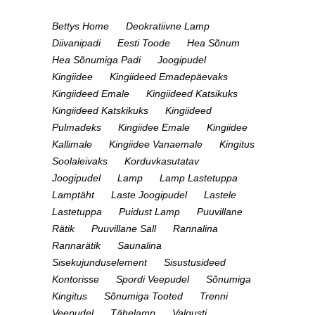
Bettys Home
Deokratiivne Lamp
Diivanipadi
Eesti Toode
Hea Sõnum
Hea Sõnumiga Padi
Joogipudel
Kingiidee
Kingiideed Emadepäevaks
Kingiideed Emale
Kingiideed Katsikuks
Kingiideed Katskikuks
Kingiideed
Pulmadeks
Kingiidee Emale
Kingiidee
Kallimale
Kingiidee Vanaemale
Kingitus
Soolaleivaks
Korduvkasutatav
Joogipudel
Lamp
Lamp Lastetuppa
Lamptäht
Laste Joogipudel
Lastele
Lastetuppa
Puidust Lamp
Puuvillane
Rätik
Puuvillane Sall
Rannalina
Rannarätik
Saunalina
Sisekujunduselement
Sisustusideed
Kontorisse
Spordi Veepudel
Sõnumiga
Kingitus
Sõnumiga Tooted
Trenni
Veepudel
Tähelamp
Valgusti