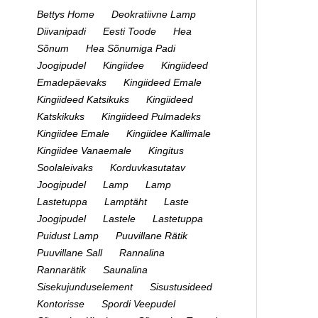
Bettys Home
Deokratiivne Lamp
Diivanipadi
Eesti Toode
Hea
Sõnum
Hea Sõnumiga Padi
Joogipudel
Kingiidee
Kingiideed
Emadepäevaks
Kingiideed Emale
Kingiideed Katsikuks
Kingiideed
Katskikuks
Kingiideed Pulmadeks
Kingiidee Emale
Kingiidee Kallimale
Kingiidee Vanaemale
Kingitus
Soolaleivaks
Korduvkasutatav
Joogipudel
Lamp
Lamp
Lastetuppa
Lamptäht
Laste
Joogipudel
Lastele
Lastetuppa
Puidust Lamp
Puuvillane Rätik
Puuvillane Sall
Rannalina
Rannarätik
Saunalina
Sisekujunduselement
Sisustusideed
Kontorisse
Spordi Veepudel