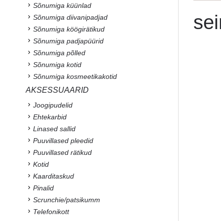
Sõnumiga küünlad
sei
Sõnumiga diivanipadjad
Sõnumiga köögirätikud
Sõnumiga padjapüürid
Sõnumiga põlled
Sõnumiga kotid
Sõnumiga kosmeetikakotid
AKSESSUAARID
Joogipudelid
Ehtekarbid
Linased sallid
Puuvillased pleedid
Puuvillased rätikud
Kotid
Kaarditaskud
Pinalid
Scrunchie/patsikumm
Telefonikott