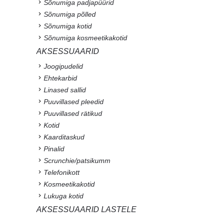
Sõnumiga padjapüürid
Sõnumiga põlled
Sõnumiga kotid
Sõnumiga kosmeetikakotid
AKSESSUAARID
Joogipudelid
Ehtekarbid
Linased sallid
Puuvillased pleedid
Puuvillased rätikud
Kotid
Kaarditaskud
Pinalid
Scrunchie/patsikumm
Telefonikott
Kosmeetikakotid
Lukuga kotid
AKSESSUAARID LASTELE