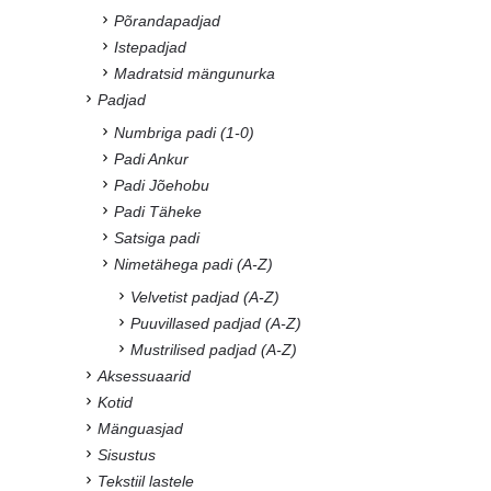
Põrandapadjad
Istepadjad
Madratsid mängunurka
Padjad
Numbriga padi (1-0)
Padi Ankur
Padi Jõehobu
Padi Täheke
Satsiga padi
Nimetähega padi (A-Z)
Velvetist padjad (A-Z)
Puuvillased padjad (A-Z)
Mustrilised padjad (A-Z)
Aksessuaarid
Kotid
Mänguasjad
Sisustus
Tekstiil lastele