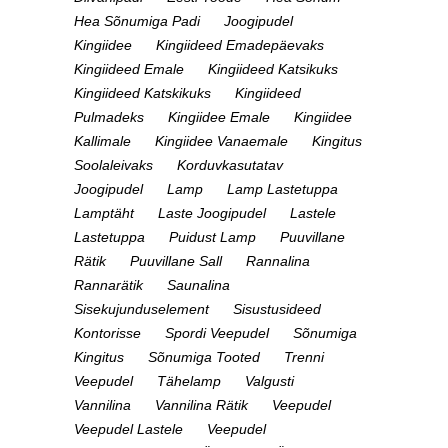
Hea Sõnumiga Padi
Joogipudel
Kingiidee
Kingiideed Emadepäevaks
Kingiideed Emale
Kingiideed Katsikuks
Kingiideed Katskikuks
Kingiideed
Pulmadeks
Kingiidee Emale
Kingiidee
Kallimale
Kingiidee Vanaemale
Kingitus
Soolaleivaks
Korduvkasutatav
Joogipudel
Lamp
Lamp Lastetuppa
Lamptäht
Laste Joogipudel
Lastele
Lastetuppa
Puidust Lamp
Puuvillane
Rätik
Puuvillane Sall
Rannalina
Rannarätik
Saunalina
Sisekujunduselement
Sisustusideed
Kontorisse
Spordi Veepudel
Sõnumiga
Kingitus
Sõnumiga Tooted
Trenni
Veepudel
Tähelamp
Valgusti
Vannilina
Vannilina Rätik
Veepudel
Veepudel Lastele
Veepudel