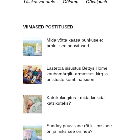
Täiskasvanutele
Öölamp
Öövalgusti
VIIMASED POSTITUSED
Mida võtta kaasa puhkusele:
praktilised soovitused
Lastetoa sisustus Bettys Home
kaubamärgilt- armastus, kirg ja
unistuste kombinatsioon
Katsikukingitus - mida kinkida
katsikuteks?
Sunday puuvillane rätik - mis see
on ja miks see on hea?