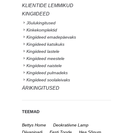
KLIENTIDE LEMMIKUD
KINGIIDEED
Jõulukingitused
Kinkekomplektid
Kingiideed emadepäevaks
Kingiideed katsikuks
Kingiideed lastele
Kingiideed meestele
Kingiideed naistele
Kingiideed pulmadeks
Kingiideed soolaleivaks
ÄRIKINGITUSED
TEEMAD
Bettys Home
Deokratiivne Lamp
Diivanipadi
Eesti Toode
Hea Sõnum