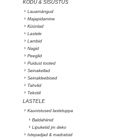
KODU & SISUSTUS
Lauamängud
Majapidamine
Küünlad
Lastele
Lambid
Nagid
Peeglid
Puidust tooted
Seinakellad
Seinakleebised
Tahvlid
Tekstiil
LASTELE
Kaunistused lastetuppa
Baldahiinid
Lipuketid jm deko
Istepadjad & madratsid