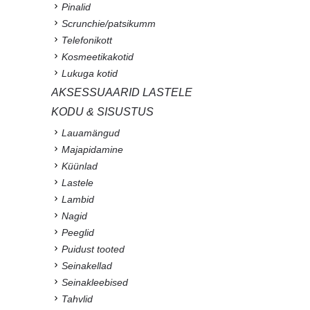
Pinalid
Scrunchie/patsikumm
Telefonikott
Kosmeetikakotid
Lukuga kotid
AKSESSUAARID LASTELE
KODU & SISUSTUS
Lauamängud
Majapidamine
Küünlad
Lastele
Lambid
Nagid
Peeglid
Puidust tooted
Seinakellad
Seinakleebised
Tahvlid