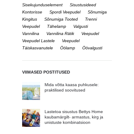
Sisekujunduselement
Sisustusideed
Kontorisse
Spordi Veepudel
Sõnumiga
Kingitus
Sõnumiga Tooted
Trenni
Veepudel
Tähelamp
Valgusti
Vannilina
Vannilina Rätik
Veepudel
Veepudel Lastele
Veepudel
Täiskasvanutele
Öölamp
Öövalgusti
VIIMASED POSTITUSED
Mida võtta kaasa puhkusele:
praktilised soovitused
Lastetoa sisustus Bettys Home
kaubamärgilt- armastus, kirg ja
unistuste kombinatsioon