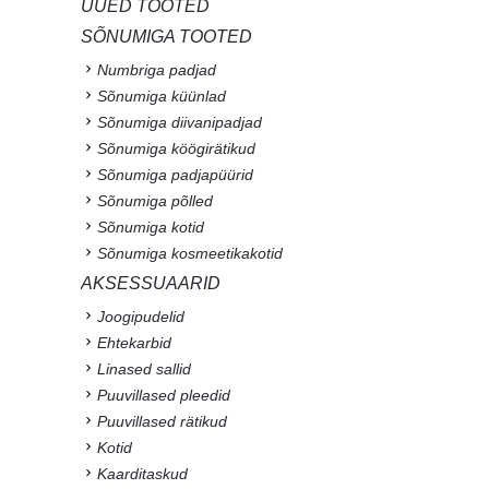
UUED TOOTED
SÕNUMIGA TOOTED
Numbriga padjad
Sõnumiga küünlad
Sõnumiga diivanipadjad
Sõnumiga köögirätikud
Sõnumiga padjapüürid
Sõnumiga põlled
Sõnumiga kotid
Sõnumiga kosmeetikakotid
AKSESSUAARID
Joogipudelid
Ehtekarbid
Linased sallid
Puuvillased pleedid
Puuvillased rätikud
Kotid
Kaarditaskud