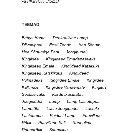
ÄRIKINGITUSED
TEEMAD
Bettys Home
Deokratiivne Lamp
Diivanipadi
Eesti Toode
Hea Sõnum
Hea Sõnumiga Padi
Joogipudel
Kingiidee
Kingiideed Emadepäevaks
Kingiideed Emale
Kingiideed Katsikuks
Kingiideed Katskikuks
Kingiideed
Pulmadeks
Kingiidee Emale
Kingiidee
Kallimale
Kingiidee Vanaemale
Kingitus
Soolaleivaks
Korduvkasutatav
Joogipudel
Lamp
Lamp Lastetuppa
Lamptäht
Laste Joogipudel
Lastele
Lastetuppa
Puidust Lamp
Puuvillane
Rätik
Puuvillane Sall
Rannalina
Rannarätik
Saunalina