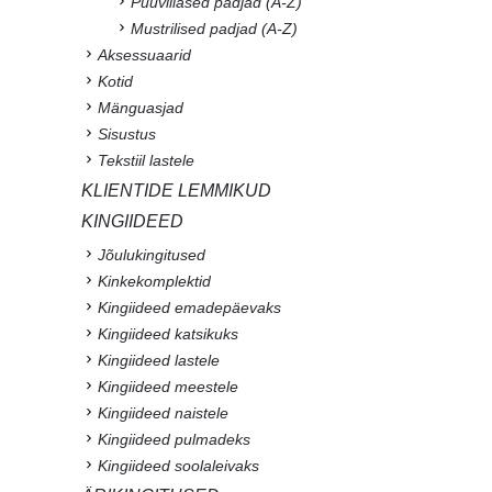
Puuvillased padjad (A-Z)
Mustrilised padjad (A-Z)
Aksessuaarid
Kotid
Mänguasjad
Sisustus
Tekstiil lastele
KLIENTIDE LEMMIKUD
KINGIIDEED
Jõulukingitused
Kinkekomplektid
Kingiideed emadepäevaks
Kingiideed katsikuks
Kingiideed lastele
Kingiideed meestele
Kingiideed naistele
Kingiideed pulmadeks
Kingiideed soolaleivaks