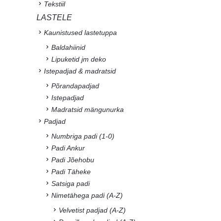
Tekstiil
LASTELE
Kaunistused lastetuppa
Baldahiinid
Lipuketid jm deko
Istepadjad & madratsid
Põrandapadjad
Istepadjad
Madratsid mängunurka
Padjad
Numbriga padi (1-0)
Padi Ankur
Padi Jõehobu
Padi Täheke
Satsiga padi
Nimetähega padi (A-Z)
Velvetist padjad (A-Z)