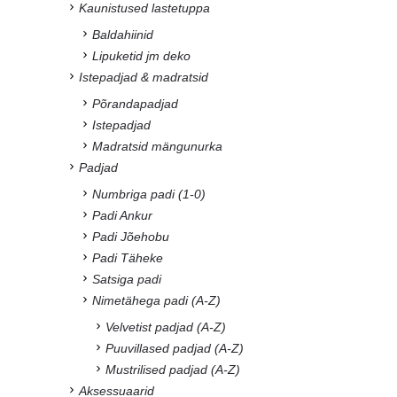
Kaunistused lastetuppa
Baldahiinid
Lipuketid jm deko
Istepadjad & madratsid
Põrandapadjad
Istepadjad
Madratsid mängunurka
Padjad
Numbriga padi (1-0)
Padi Ankur
Padi Jõehobu
Padi Täheke
Satsiga padi
Nimetähega padi (A-Z)
Velvetist padjad (A-Z)
Puuvillased padjad (A-Z)
Mustrilised padjad (A-Z)
Aksessuaarid