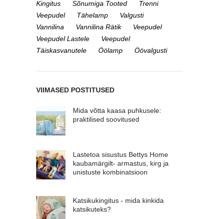
Kingitus
Sõnumiga Tooted
Trenni
Veepudel
Tähelamp
Valgusti
Vannilina
Vannilina Rätik
Veepudel
Veepudel Lastele
Veepudel
Täiskasvanutele
Öölamp
Öövalgusti
VIIMASED POSTITUSED
Mida võtta kaasa puhkusele:
praktilised soovitused
Lastetoa sisustus Bettys Home
kaubamärgilt- armastus, kirg ja
unistuste kombinatsioon
Katsikukingitus - mida kinkida
katsikuteks?