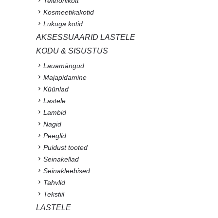
Telefonikott
Kosmeetikakotid
Lukuga kotid
AKSESSUAARID LASTELE
KODU & SISUSTUS
Lauamängud
Majapidamine
Küünlad
Lastele
Lambid
Nagid
Peeglid
Puidust tooted
Seinakellad
Seinakleebised
Tahvlid
Tekstiil
LASTELE