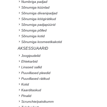
Numbriga padjad
Sõnumiga küünlad
Sõnumiga diivanipadjad
Sõnumiga köögirätikud
Sõnumiga padjapüürid
Sõnumiga põlled
Sõnumiga kotid
Sõnumiga kosmeetikakotid
AKSESSUAARID
Joogipudelid
Ehtekarbid
Linased sallid
Puuvillased pleedid
Puuvillased rätikud
Kotid
Kaarditaskud
Pinalid
Scrunchie/patsikumm