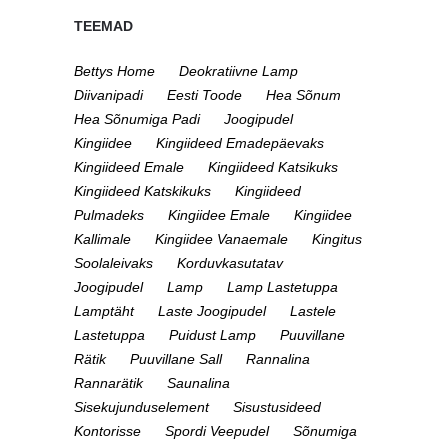
TEEMAD
Bettys Home
Deokratiivne Lamp
Diivanipadi
Eesti Toode
Hea Sõnum
Hea Sõnumiga Padi
Joogipudel
Kingiidee
Kingiideed Emadepäevaks
Kingiideed Emale
Kingiideed Katsikuks
Kingiideed Katskikuks
Kingiideed
Pulmadeks
Kingiidee Emale
Kingiidee
Kallimale
Kingiidee Vanaemale
Kingitus
Soolaleivaks
Korduvkasutatav
Joogipudel
Lamp
Lamp Lastetuppa
Lamptäht
Laste Joogipudel
Lastele
Lastetuppa
Puidust Lamp
Puuvillane
Rätik
Puuvillane Sall
Rannalina
Rannarätik
Saunalina
Sisekujunduselement
Sisustusideed
Kontorisse
Spordi Veepudel
Sõnumiga