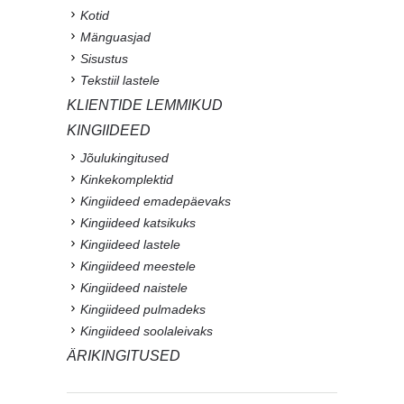
Kotid
Mänguasjad
Sisustus
Tekstiil lastele
KLIENTIDE LEMMIKUD
KINGIIDEED
Jõulukingitused
Kinkekomplektid
Kingiideed emadepäevaks
Kingiideed katsikuks
Kingiideed lastele
Kingiideed meestele
Kingiideed naistele
Kingiideed pulmadeks
Kingiideed soolaleivaks
ÄRIKINGITUSED