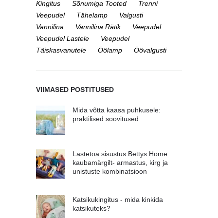
Kingitus
Sõnumiga Tooted
Trenni
Veepudel
Tähelamp
Valgusti
Vannilina
Vannilina Rätik
Veepudel
Veepudel Lastele
Veepudel
Täiskasvanutele
Öölamp
Öövalgusti
VIIMASED POSTITUSED
Mida võtta kaasa puhkusele:
praktilised soovitused
Lastetoa sisustus Bettys Home
kaubamärgilt- armastus, kirg ja
unistuste kombinatsioon
Katsikukingitus - mida kinkida
katsikuteks?