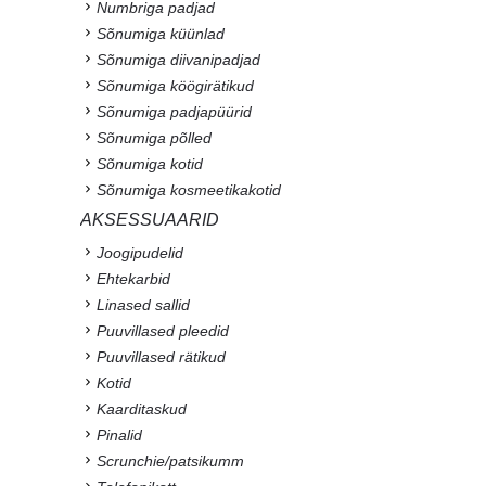
Numbriga padjad
Sõnumiga küünlad
Sõnumiga diivanipadjad
Sõnumiga köögirätikud
Sõnumiga padjapüürid
Sõnumiga põlled
Sõnumiga kotid
Sõnumiga kosmeetikakotid
AKSESSUAARID
Joogipudelid
Ehtekarbid
Linased sallid
Puuvillased pleedid
Puuvillased rätikud
Kotid
Kaarditaskud
Pinalid
Scrunchie/patsikumm