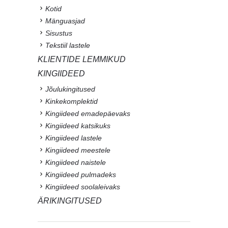
Kotid
Mänguasjad
Sisustus
Tekstiil lastele
KLIENTIDE LEMMIKUD
KINGIIDEED
Jõulukingitused
Kinkekomplektid
Kingiideed emadepäevaks
Kingiideed katsikuks
Kingiideed lastele
Kingiideed meestele
Kingiideed naistele
Kingiideed pulmadeks
Kingiideed soolaleivaks
ÄRIKINGITUSED