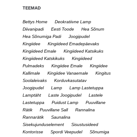
TEEMAD
Bettys Home
Deokratiivne Lamp
Diivanipadi
Eesti Toode
Hea Sõnum
Hea Sõnumiga Padi
Joogipudel
Kingiidee
Kingiideed Emadepäevaks
Kingiideed Emale
Kingiideed Katsikuks
Kingiideed Katskikuks
Kingiideed
Pulmadeks
Kingiidee Emale
Kingiidee
Kallimale
Kingiidee Vanaemale
Kingitus
Soolaleivaks
Korduvkasutatav
Joogipudel
Lamp
Lamp Lastetuppa
Lamptäht
Laste Joogipudel
Lastele
Lastetuppa
Puidust Lamp
Puuvillane
Rätik
Puuvillane Sall
Rannalina
Rannarätik
Saunalina
Sisekujunduselement
Sisustusideed
Kontorisse
Spordi Veepudel
Sõnumiga