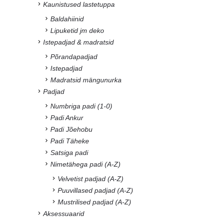
Kaunistused lastetuppa
Baldahiinid
Lipuketid jm deko
Istepadjad & madratsid
Põrandapadjad
Istepadjad
Madratsid mängunurka
Padjad
Numbriga padi (1-0)
Padi Ankur
Padi Jõehobu
Padi Täheke
Satsiga padi
Nimetähega padi (A-Z)
Velvetist padjad (A-Z)
Puuvillased padjad (A-Z)
Mustrilised padjad (A-Z)
Aksessuaarid