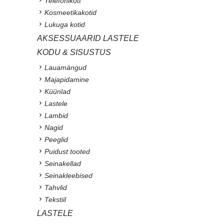
Telefonikott
Kosmeetikakotid
Lukuga kotid
AKSESSUAARID LASTELE
KODU & SISUSTUS
Lauamängud
Majapidamine
Küünlad
Lastele
Lambid
Nagid
Peeglid
Puidust tooted
Seinakellad
Seinakleebised
Tahvlid
Tekstiil
LASTELE