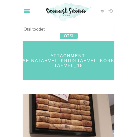
ATTACHMENT:
SEINATAHVEL_KRIIDITAHVEL_KORK
TAHVEL_15