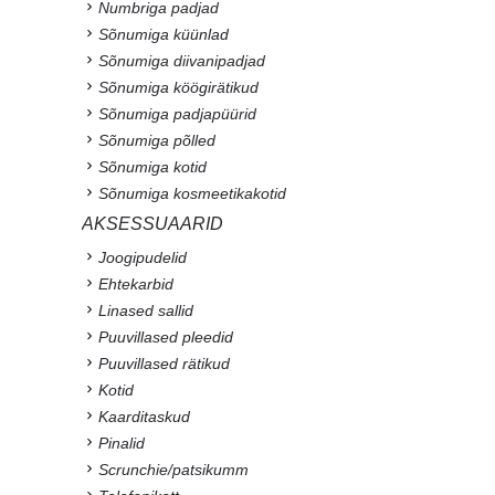
Numbriga padjad
Sõnumiga küünlad
Sõnumiga diivanipadjad
Sõnumiga köögirätikud
Sõnumiga padjapüürid
Sõnumiga põlled
Sõnumiga kotid
Sõnumiga kosmeetikakotid
AKSESSUAARID
Joogipudelid
Ehtekarbid
Linased sallid
Puuvillased pleedid
Puuvillased rätikud
Kotid
Kaarditaskud
Pinalid
Scrunchie/patsikumm