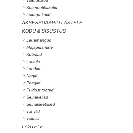
Telefonikott
Kosmeetikakotid
Lukuga kotid
AKSESSUAARID LASTELE
KODU & SISUSTUS
Lauamängud
Majapidamine
Küünlad
Lastele
Lambid
Nagid
Peeglid
Puidust tooted
Seinakellad
Seinakleebised
Tahvlid
Tekstiil
LASTELE