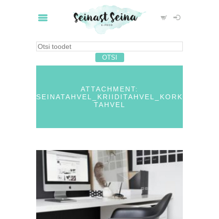
ATTACHMENT:
SEINATAHVEL_KRIIDITAHVEL_KORK
TAHVEL