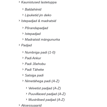
Kaunistused lastetuppa
Baldahiinid
Lipuketid jm deko
Istepadjad & madratsid
Põrandapadjad
Istepadjad
Madratsid mängunurka
Padjad
Numbriga padi (1-0)
Padi Ankur
Padi Jõehobu
Padi Täheke
Satsiga padi
Nimetähega padi (A-Z)
Velvetist padjad (A-Z)
Puuvillased padjad (A-Z)
Mustrilised padjad (A-Z)
Aksessuaarid