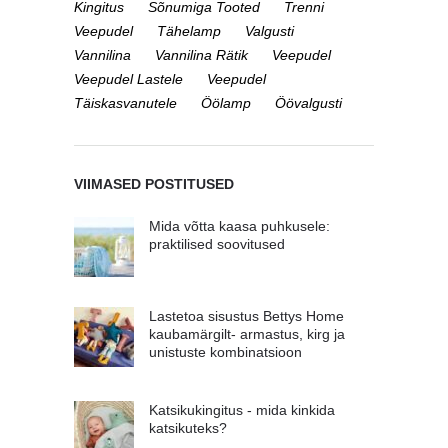
Kingitus
Sõnumiga Tooted
Trenni
Veepudel
Tähelamp
Valgusti
Vannilina
Vannilina Rätik
Veepudel
Veepudel Lastele
Veepudel
Täiskasvanutele
Öölamp
Öövalgusti
VIIMASED POSTITUSED
Mida võtta kaasa puhkusele:
praktilised soovitused
Lastetoa sisustus Bettys Home
kaubamärgilt- armastus, kirg ja
unistuste kombinatsioon
Katsikukingitus - mida kinkida
katsikuteks?