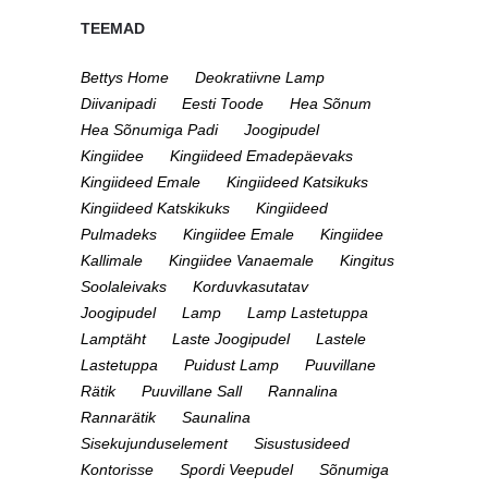
TEEMAD
Bettys Home
Deokratiivne Lamp
Diivanipadi
Eesti Toode
Hea Sõnum
Hea Sõnumiga Padi
Joogipudel
Kingiidee
Kingiideed Emadepäevaks
Kingiideed Emale
Kingiideed Katsikuks
Kingiideed Katskikuks
Kingiideed
Pulmadeks
Kingiidee Emale
Kingiidee
Kallimale
Kingiidee Vanaemale
Kingitus
Soolaleivaks
Korduvkasutatav
Joogipudel
Lamp
Lamp Lastetuppa
Lamptäht
Laste Joogipudel
Lastele
Lastetuppa
Puidust Lamp
Puuvillane
Rätik
Puuvillane Sall
Rannalina
Rannarätik
Saunalina
Sisekujunduselement
Sisustusideed
Kontorisse
Spordi Veepudel
Sõnumiga