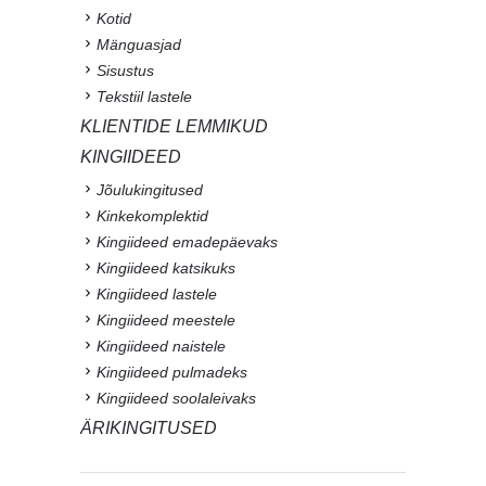
Kotid
Mänguasjad
Sisustus
Tekstiil lastele
KLIENTIDE LEMMIKUD
KINGIIDEED
Jõulukingitused
Kinkekomplektid
Kingiideed emadepäevaks
Kingiideed katsikuks
Kingiideed lastele
Kingiideed meestele
Kingiideed naistele
Kingiideed pulmadeks
Kingiideed soolaleivaks
ÄRIKINGITUSED