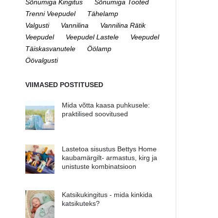
Sõnumiga Kingitus
Sõnumiga Tooted
Trenni Veepudel
Tähelamp
Valgusti
Vannilina
Vannilina Rätik
Veepudel
Veepudel Lastele
Veepudel
Täiskasvanutele
Öölamp
Öövalgusti
VIIMASED POSTITUSED
Mida võtta kaasa puhkusele:
praktilised soovitused
Lastetoa sisustus Bettys Home
kaubamärgilt- armastus, kirg ja
unistuste kombinatsioon
Katsikukingitus - mida kinkida
katsikuteks?