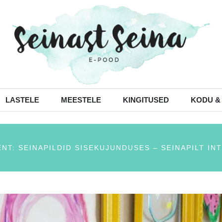
LASTELE
MEESTELE
KINGITUSED
KODU &
NT: SEINAPILDID SISEKUJUNDUSES – SEINAPILT INTE