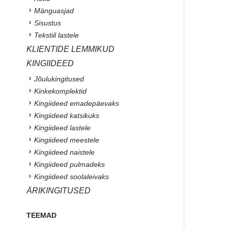
Mänguasjad
Sisustus
Tekstiil lastele
KLIENTIDE LEMMIKUD
KINGIIDEED
Jõulukingitused
Kinkekomplektid
Kingiideed emadepäevaks
Kingiideed katsikuks
Kingiideed lastele
Kingiideed meestele
Kingiideed naistele
Kingiideed pulmadeks
Kingiideed soolaleivaks
ÄRIKINGITUSED
TEEMAD