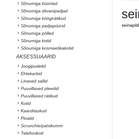
Sõnumiga küünlad
sei
Sõnumiga diivanipadjad
Sõnumiga köögirätikud
seinapild
Sõnumiga padjapüürid
Sõnumiga põlled
Sõnumiga kotid
Sõnumiga kosmeetikakotid
AKSESSUAARID
Joogipudelid
Ehtekarbid
Linased sallid
Puuvillased pleedid
Puuvillased rätikud
Kotid
Kaarditaskud
Pinalid
Scrunchie/patsikumm
Telefonikott