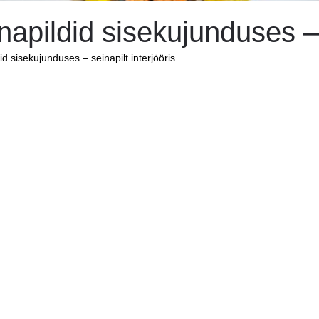
napildid sisekujunduses – se
id sisekujunduses – seinapilt interjööris