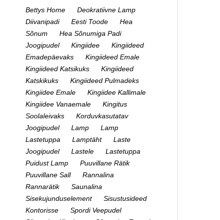
Bettys Home
Deokratiivne Lamp
Diivanipadi
Eesti Toode
Hea
Sõnum
Hea Sõnumiga Padi
Joogipudel
Kingiidee
Kingiideed
Emadepäevaks
Kingiideed Emale
Kingiideed Katsikuks
Kingiideed
Katskikuks
Kingiideed Pulmadeks
Kingiidee Emale
Kingiidee Kallimale
Kingiidee Vanaemale
Kingitus
Soolaleivaks
Korduvkasutatav
Joogipudel
Lamp
Lamp
Lastetuppa
Lamptäht
Laste
Joogipudel
Lastele
Lastetuppa
Puidust Lamp
Puuvillane Rätik
Puuvillane Sall
Rannalina
Rannarätik
Saunalina
Sisekujunduselement
Sisustusideed
Kontorisse
Spordi Veepudel