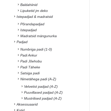
Baldahiinid
Lipuketid jm deko
Istepadjad & madratsid
Põrandapadjad
Istepadjad
Madratsid mängunurka
Padjad
Numbriga padi (1-0)
Padi Ankur
Padi Jõehobu
Padi Täheke
Satsiga padi
Nimetähega padi (A-Z)
Velvetist padjad (A-Z)
Puuvillased padjad (A-Z)
Mustrilised padjad (A-Z)
Aksessuaarid
Kotid