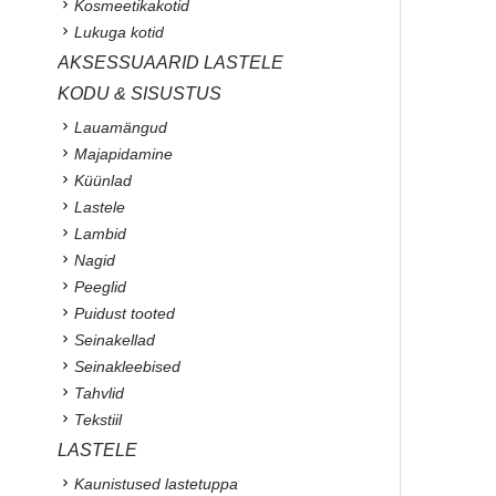
Kosmeetikakotid
Lukuga kotid
AKSESSUAARID LASTELE
KODU & SISUSTUS
Lauamängud
Majapidamine
Küünlad
Lastele
Lambid
Nagid
Peeglid
Puidust tooted
Seinakellad
Seinakleebised
Tahvlid
Tekstiil
LASTELE
Kaunistused lastetuppa