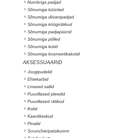
Numbriga padjad
Sõnumiga küünlad
Sõnumiga diivanipadjad
Sõnumiga köögirätikud
Sõnumiga padjapüürid
Sõnumiga põlled
Sõnumiga kotid
Sõnumiga kosmeetikakotid
AKSESSUAARID
Joogipudelid
Ehtekarbid
Linased sallid
Puuvillased pleedid
Puuvillased rätikud
Kotid
Kaarditaskud
Pinalid
Scrunchie/patsikumm