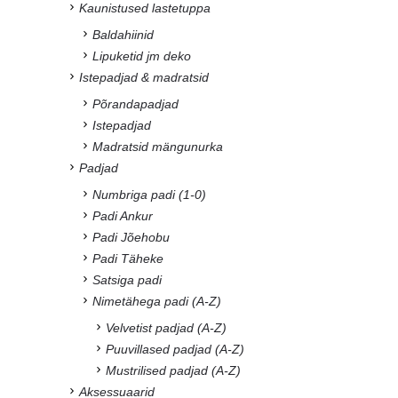
Kaunistused lastetuppa
Baldahiinid
Lipuketid jm deko
Istepadjad & madratsid
Põrandapadjad
Istepadjad
Madratsid mängunurka
Padjad
Numbriga padi (1-0)
Padi Ankur
Padi Jõehobu
Padi Täheke
Satsiga padi
Nimetähega padi (A-Z)
Velvetist padjad (A-Z)
Puuvillased padjad (A-Z)
Mustrilised padjad (A-Z)
Aksessuaarid