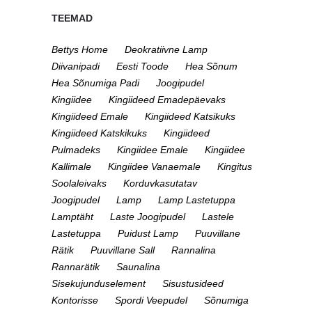
TEEMAD
Bettys Home
Deokratiivne Lamp
Diivanipadi
Eesti Toode
Hea Sõnum
Hea Sõnumiga Padi
Joogipudel
Kingiidee
Kingiideed Emadepäevaks
Kingiideed Emale
Kingiideed Katsikuks
Kingiideed Katskikuks
Kingiideed
Pulmadeks
Kingiidee Emale
Kingiidee
Kallimale
Kingiidee Vanaemale
Kingitus
Soolaleivaks
Korduvkasutatav
Joogipudel
Lamp
Lamp Lastetuppa
Lamptäht
Laste Joogipudel
Lastele
Lastetuppa
Puidust Lamp
Puuvillane
Rätik
Puuvillane Sall
Rannalina
Rannarätik
Saunalina
Sisekujunduselement
Sisustusideed
Kontorisse
Spordi Veepudel
Sõnumiga