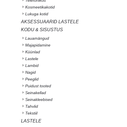
Telefonikott
Kosmeetikakotid
Lukuga kotid
AKSESSUAARID LASTELE
KODU & SISUSTUS
Lauamängud
Majapidamine
Küünlad
Lastele
Lambid
Nagid
Peeglid
Puidust tooted
Seinakellad
Seinakleebised
Tahvlid
Tekstiil
LASTELE