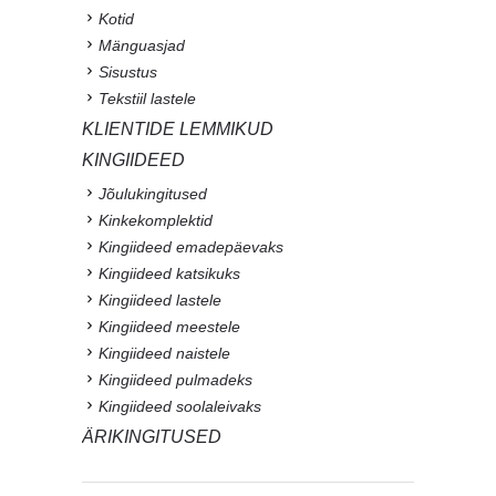
Kotid
Mänguasjad
Sisustus
Tekstiil lastele
KLIENTIDE LEMMIKUD
KINGIIDEED
Jõulukingitused
Kinkekomplektid
Kingiideed emadepäevaks
Kingiideed katsikuks
Kingiideed lastele
Kingiideed meestele
Kingiideed naistele
Kingiideed pulmadeks
Kingiideed soolaleivaks
ÄRIKINGITUSED