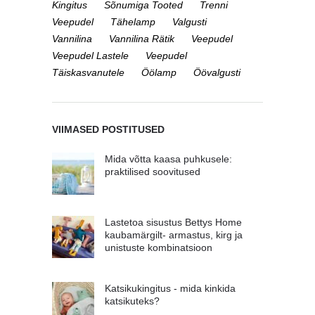
Kingitus
Sõnumiga Tooted
Trenni
Veepudel
Tähelamp
Valgusti
Vannilina
Vannilina Rätik
Veepudel
Veepudel Lastele
Veepudel
Täiskasvanutele
Öölamp
Öövalgusti
VIIMASED POSTITUSED
Mida võtta kaasa puhkusele:
praktilised soovitused
Lastetoa sisustus Bettys Home
kaubamärgilt- armastus, kirg ja
unistuste kombinatsioon
Katsikukingitus - mida kinkida
katsikuteks?