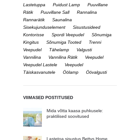
Lastetuppa
Puidust Lamp
Puuvillane
Rätik
Puuvillane Sall
Rannalina
Rannarätik
Saunalina
Sisekujunduselement
Sisustusideed
Kontorisse
Spordi Veepudel
Sõnumiga
Kingitus
Sõnumiga Tooted
Trenni
Veepudel
Tähelamp
Valgusti
Vannilina
Vannilina Rätik
Veepudel
Veepudel Lastele
Veepudel
Täiskasvanutele
Öölamp
Öövalgusti
VIIMASED POSTITUSED
Mida võtta kaasa puhkusele:
praktilised soovitused
Lastetoa sisustus Bettys Home