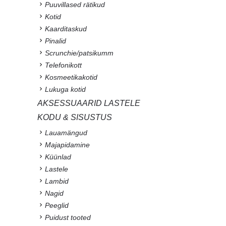
Puuvillased rätikud
Kotid
Kaarditaskud
Pinalid
Scrunchie/patsikumm
Telefonikott
Kosmeetikakotid
Lukuga kotid
AKSESSUAARID LASTELE
KODU & SISUSTUS
Lauamängud
Majapidamine
Küünlad
Lastele
Lambid
Nagid
Peeglid
Puidust tooted