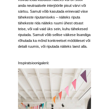
anda neutraalsele interjöörile pisut värvi või
särtsu. Samuti võib kasutada erinevaid viise
tähekeste riputamiseks – näiteks riputa
tähekeste rida näiteks ruumi ühest otsast
teise, või vali vaid üks sein, kuhu tähekesed
riputada. Samuti võib sellise väikese lisandiga
rõhutada ka mõnd konkreetset mööblieset või
detaili ruumis, või riputada näiteks laest alla.
Inspiratsioonigalerii: