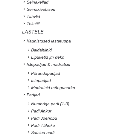
Seinakellad
Seinakleebised
Tahvlid
Tekstiil
LASTELE
Kaunistused lastetuppa
Baldahiinid
Lipuketid jm deko
Istepadjad & madratsid
Põrandapadjad
Istepadjad
Madratsid mängunurka
Padjad
Numbriga padi (1-0)
Padi Ankur
Padi Jõehobu
Padi Täheke
Satsiga padi