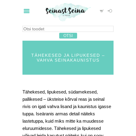
TÄHEKESED JA LIPUKESED –
VAHVA SEINAKAUNISTUS
Tähekesed, lipukesed, südamekesed,
pallikesed – üksteise kõrval reas ja seinal
rivis on igati vahva lisand ja kaunistus igasse
tuppa. Iseäranis armas detail näiteks
lastetuppa, kuid miks mitte ka muudesse
eluruumidesse. Tähekesed ja lipukesed
võivad leida kasutust näiteks kui on soov