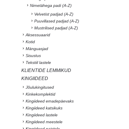
Nimetähega padi (A-Z)
Velvetist padjad (A-Z)
Puuvillased padjad (A-Z)
Mustrilised padjad (A-Z)
Aksessuaarid
Kotid
Mänguasjad
Sisustus
Tekstiil lastele
KLIENTIDE LEMMIKUD
KINGIIDEED
Jõulukingitused
Kinkekomplektid
Kingiideed emadepäevaks
Kingiideed katsikuks
Kingiideed lastele
Kingiideed meestele
Kingiideed naistele