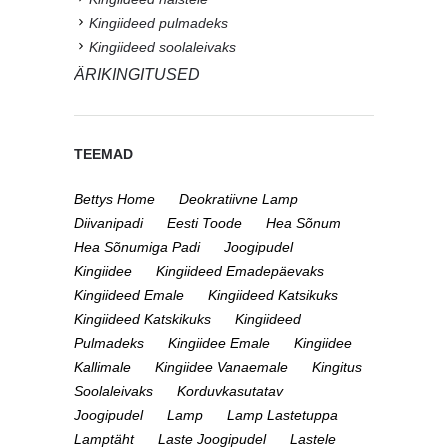
Kingiideed pulmadeks
Kingiideed soolaleivaks
ÄRIKINGITUSED
TEEMAD
Bettys Home
Deokratiivne Lamp
Diivanipadi
Eesti Toode
Hea Sõnum
Hea Sõnumiga Padi
Joogipudel
Kingiidee
Kingiideed Emadepäevaks
Kingiideed Emale
Kingiideed Katsikuks
Kingiideed Katskikuks
Kingiideed
Pulmadeks
Kingiidee Emale
Kingiidee
Kallimale
Kingiidee Vanaemale
Kingitus
Soolaleivaks
Korduvkasutatav
Joogipudel
Lamp
Lamp Lastetuppa
Lamptäht
Laste Joogipudel
Lastele