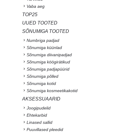
Vaba aeg
TOP25
UUED TOOTED
SÕNUMIGA TOOTED
Numbriga padjad
Sõnumiga küünlad
Sõnumiga diivanipadjad
Sõnumiga köögirätikud
Sõnumiga padjapüürid
Sõnumiga põlled
Sõnumiga kotid
Sõnumiga kosmeetikakotid
AKSESSUAARID
Joogipudelid
Ehtekarbid
Linased sallid
Puuvillased pleedid