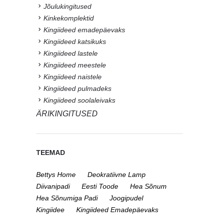
Jõulukingitused
Kinkekomplektid
Kingiideed emadepäevaks
Kingiideed katsikuks
Kingiideed lastele
Kingiideed meestele
Kingiideed naistele
Kingiideed pulmadeks
Kingiideed soolaleivaks
ÄRIKINGITUSED
TEEMAD
Bettys Home
Deokratiivne Lamp
Diivanipadi
Eesti Toode
Hea Sõnum
Hea Sõnumiga Padi
Joogipudel
Kingiidee
Kingiideed Emadepäevaks