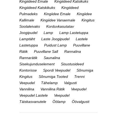
Kingiideed Emale
Kingiideed Katsikuks
Kingiideed Katskikuks
Kingiideed
Pulmadeks
Kingiidee Emale
Kingiidee
Kallimale
Kingiidee Vanaemale
Kingitus
Soolaleivaks
Korduvkasutatav
Joogipudel
Lamp
Lamp Lastetuppa
Lamptäht
Laste Joogipudel
Lastele
Lastetuppa
Puidust Lamp
Puuvillane
Rätik
Puuvillane Sall
Rannalina
Rannarätik
Saunalina
Sisekujunduselement
Sisustusideed
Kontorisse
Spordi Veepudel
Sõnumiga
Kingitus
Sõnumiga Tooted
Trenni
Veepudel
Tähelamp
Valgusti
Vannilina
Vannilina Rätik
Veepudel
Veepudel Lastele
Veepudel
Täiskasvanutele
Öölamp
Öövalgusti