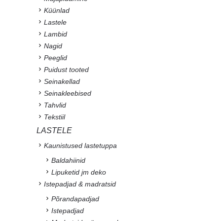
Küünlad
Lastele
Lambid
Nagid
Peeglid
Puidust tooted
Seinakellad
Seinakleebised
Tahvlid
Tekstiil
LASTELE
Kaunistused lastetuppa
Baldahiinid
Lipuketid jm deko
Istepadjad & madratsid
Põrandapadjad
Istepadjad