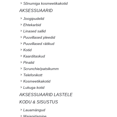
Sõnumiga kosmeetikakotid
AKSESSUAARID
Joogipudelid
Ehtekarbid
Linased sallid
Puuvillased pleedid
Puuvillased rätikud
Kotid
Kaarditaskud
Pinalid
Scrunchie/patsikumm
Telefonikott
Kosmeetikakotid
Lukuga kotid
AKSESSUAARID LASTELE
KODU & SISUSTUS
Lauamängud
Majapidamine