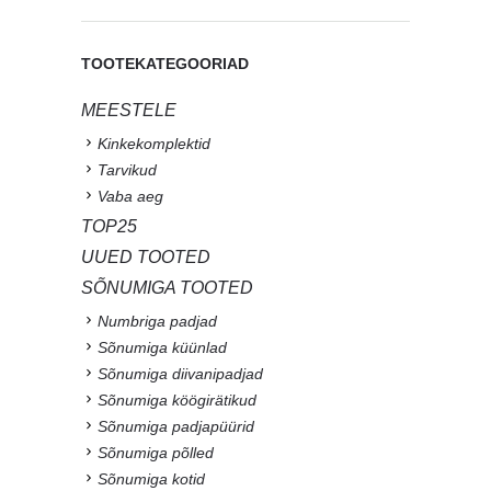
TOOTEKATEGOORIAD
MEESTELE
Kinkekomplektid
Tarvikud
Vaba aeg
TOP25
UUED TOOTED
SÕNUMIGA TOOTED
Numbriga padjad
Sõnumiga küünlad
Sõnumiga diivanipadjad
Sõnumiga köögirätikud
Sõnumiga padjapüürid
Sõnumiga põlled
Sõnumiga kotid