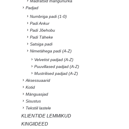
Madratsid mängunurka
Padjad
Numbriga padi (1-0)
Padi Ankur
Padi Jõehobu
Padi Täheke
Satsiga padi
Nimetähega padi (A-Z)
Velvetist padjad (A-Z)
Puuvillased padjad (A-Z)
Mustrilised padjad (A-Z)
Aksessuaarid
Kotid
Mänguasjad
Sisustus
Tekstiil lastele
KLIENTIDE LEMMIKUD
KINGIIDEED