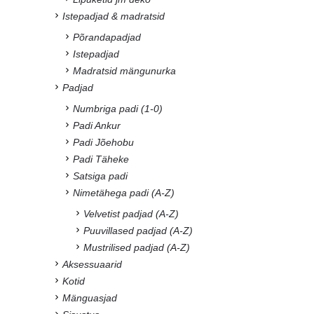
Istepadjad & madratsid
Põrandapadjad
Istepadjad
Madratsid mängunurka
Padjad
Numbriga padi (1-0)
Padi Ankur
Padi Jõehobu
Padi Täheke
Satsiga padi
Nimetähega padi (A-Z)
Velvetist padjad (A-Z)
Puuvillased padjad (A-Z)
Mustrilised padjad (A-Z)
Aksessuaarid
Kotid
Mänguasjad