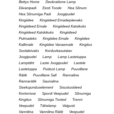
Bettys Home
Deokratiivne Lamp
Diivanipadi
Eesti Toode
Hea Sõnum
Hea Sõnumiga Padi
Joogipudel
Kingiidee
Kingiideed Emadepäevaks
Kingiideed Emale
Kingiideed Katsikuks
Kingiideed Katskikuks
Kingiideed
Pulmadeks
Kingiidee Emale
Kingiidee
Kallimale
Kingiidee Vanaemale
Kingitus
Soolaleivaks
Korduvkasutatav
Joogipudel
Lamp
Lamp Lastetuppa
Lamptäht
Laste Joogipudel
Lastele
Lastetuppa
Puidust Lamp
Puuvillane
Rätik
Puuvillane Sall
Rannalina
Rannarätik
Saunalina
Sisekujunduselement
Sisustusideed
Kontorisse
Spordi Veepudel
Sõnumiga
Kingitus
Sõnumiga Tooted
Trenni
Veepudel
Tähelamp
Valgusti
Vannilina
Vannilina Rätik
Veepudel