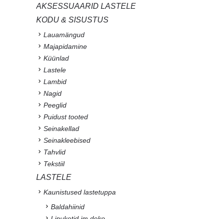
AKSESSUAARID LASTELE
KODU & SISUSTUS
Lauamängud
Majapidamine
Küünlad
Lastele
Lambid
Nagid
Peeglid
Puidust tooted
Seinakellad
Seinakleebised
Tahvlid
Tekstiil
LASTELE
Kaunistused lastetuppa
Baldahiinid
Lipuketid jm deko