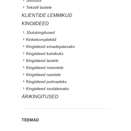
Sisustus
Tekstiil lastele
KLIENTIDE LEMMIKUD
KINGIIDEED
Jõulukingitused
Kinkekomplektid
Kingiideed emadepäevaks
Kingiideed katsikuks
Kingiideed lastele
Kingiideed meestele
Kingiideed naistele
Kingiideed pulmadeks
Kingiideed soolaleivaks
ÄRIKINGITUSED
TEEMAD