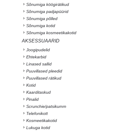
Sõnumiga köögirätikud
Sõnumiga padjapüürid
Sõnumiga põlled
Sõnumiga kotid
Sõnumiga kosmeetikakotid
AKSESSUAARID
Joogipudelid
Ehtekarbid
Linased sallid
Puuvillased pleedid
Puuvillased rätikud
Kotid
Kaarditaskud
Pinalid
Scrunchie/patsikumm
Telefonikott
Kosmeetikakotid
Lukuga kotid