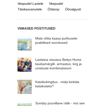
Veepudel Lastele
Veepudel
Täiskasvanutele
Öölamp
Öövalgusti
VIIMASED POSTITUSED
Mida võtta kaasa puhkusele:
praktilised soovitused
Lastetoa sisustus Bettys Home
kaubamärgilt- armastus, kirg ja
unistuste kombinatsioon
Katsikukingitus - mida kinkida
katsikuteks?
Sunday puuvillane rätik - mis see