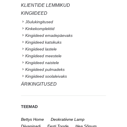
KLIENTIDE LEMMIKUD
KINGIIDEED
Jõulukingitused
Kinkekomplektid
Kingiideed emadepäevaks
Kingiideed katsikuks
Kingiideed lastele
Kingiideed meestele
Kingiideed naistele
Kingiideed pulmadeks
Kingiideed soolaleivaks
ÄRIKINGITUSED
TEEMAD
Bettys Home
Deokratiivne Lamp
Diivanipadi
Eesti Toode
Hea Sõnum