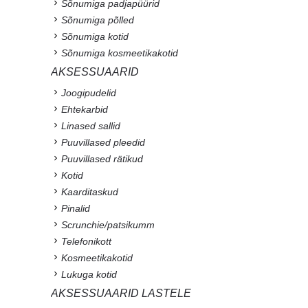
Sõnumiga padjapüürid
Sõnumiga põlled
Sõnumiga kotid
Sõnumiga kosmeetikakotid
AKSESSUAARID
Joogipudelid
Ehtekarbid
Linased sallid
Puuvillased pleedid
Puuvillased rätikud
Kotid
Kaarditaskud
Pinalid
Scrunchie/patsikumm
Telefonikott
Kosmeetikakotid
Lukuga kotid
AKSESSUAARID LASTELE