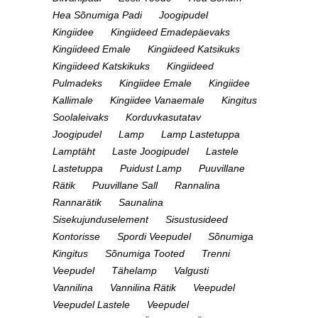
Hea Sõnumiga Padi
Joogipudel
Kingiidee
Kingiideed Emadepäevaks
Kingiideed Emale
Kingiideed Katsikuks
Kingiideed Katskikuks
Kingiideed
Pulmadeks
Kingiidee Emale
Kingiidee
Kallimale
Kingiidee Vanaemale
Kingitus
Soolaleivaks
Korduvkasutatav
Joogipudel
Lamp
Lamp Lastetuppa
Lamptäht
Laste Joogipudel
Lastele
Lastetuppa
Puidust Lamp
Puuvillane
Rätik
Puuvillane Sall
Rannalina
Rannarätik
Saunalina
Sisekujunduselement
Sisustusideed
Kontorisse
Spordi Veepudel
Sõnumiga
Kingitus
Sõnumiga Tooted
Trenni
Veepudel
Tähelamp
Valgusti
Vannilina
Vannilina Rätik
Veepudel
Veepudel Lastele
Veepudel