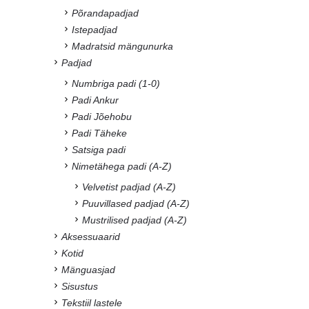
Põrandapadjad
Istepadjad
Madratsid mängunurka
Padjad
Numbriga padi (1-0)
Padi Ankur
Padi Jõehobu
Padi Täheke
Satsiga padi
Nimetähega padi (A-Z)
Velvetist padjad (A-Z)
Puuvillased padjad (A-Z)
Mustrilised padjad (A-Z)
Aksessuaarid
Kotid
Mänguasjad
Sisustus
Tekstiil lastele