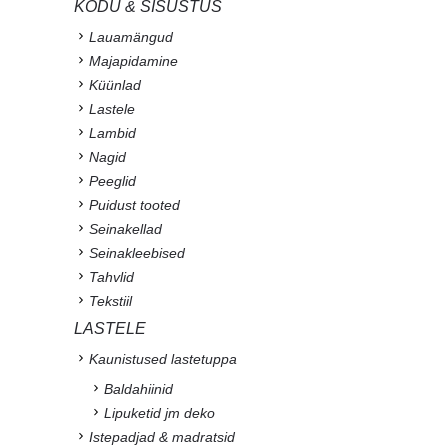
KODU & SISUSTUS
Lauamängud
Majapidamine
Küünlad
Lastele
Lambid
Nagid
Peeglid
Puidust tooted
Seinakellad
Seinakleebised
Tahvlid
Tekstiil
LASTELE
Kaunistused lastetuppa
Baldahiinid
Lipuketid jm deko
Istepadjad & madratsid