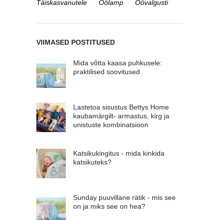
Täiskasvanutele
Öölamp
Öövalgusti
VIIMASED POSTITUSED
Mida võtta kaasa puhkusele:
praktilised soovitused
Lastetoa sisustus Bettys Home
kaubamärgilt- armastus, kirg ja
unistuste kombinatsioon
Katsikukingitus - mida kinkida
katsikuteks?
Sunday puuvillane rätik - mis see
on ja miks see on hea?