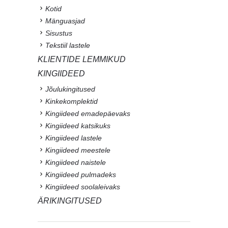
Kotid
Mänguasjad
Sisustus
Tekstiil lastele
KLIENTIDE LEMMIKUD
KINGIIDEED
Jõulukingitused
Kinkekomplektid
Kingiideed emadepäevaks
Kingiideed katsikuks
Kingiideed lastele
Kingiideed meestele
Kingiideed naistele
Kingiideed pulmadeks
Kingiideed soolaleivaks
ÄRIKINGITUSED