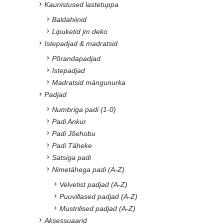
Kaunistused lastetuppa
Baldahiinid
Lipuketid jm deko
Istepadjad & madratsid
Põrandapadjad
Istepadjad
Madratsid mängunurka
Padjad
Numbriga padi (1-0)
Padi Ankur
Padi Jõehobu
Padi Täheke
Satsiga padi
Nimetähega padi (A-Z)
Velvetist padjad (A-Z)
Puuvillased padjad (A-Z)
Mustrilised padjad (A-Z)
Aksessuaarid