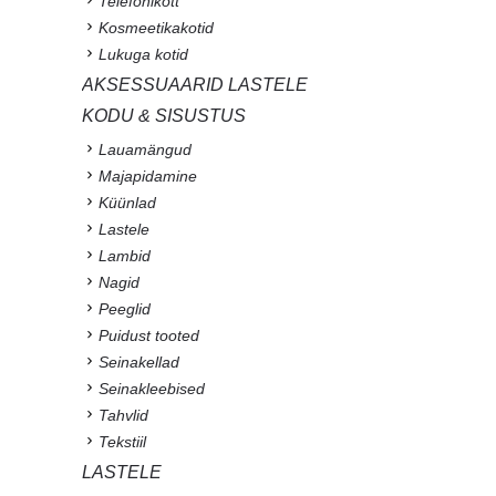
Telefonikott
Kosmeetikakotid
Lukuga kotid
AKSESSUAARID LASTELE
KODU & SISUSTUS
Lauamängud
Majapidamine
Küünlad
Lastele
Lambid
Nagid
Peeglid
Puidust tooted
Seinakellad
Seinakleebised
Tahvlid
Tekstiil
LASTELE