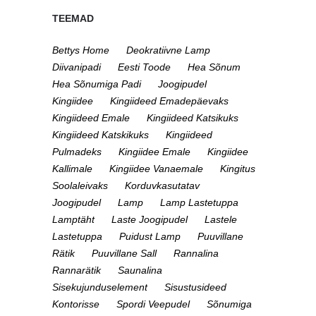
TEEMAD
Bettys Home
Deokratiivne Lamp
Diivanipadi
Eesti Toode
Hea Sõnum
Hea Sõnumiga Padi
Joogipudel
Kingiidee
Kingiideed Emadepäevaks
Kingiideed Emale
Kingiideed Katsikuks
Kingiideed Katskikuks
Kingiideed
Pulmadeks
Kingiidee Emale
Kingiidee
Kallimale
Kingiidee Vanaemale
Kingitus
Soolaleivaks
Korduvkasutatav
Joogipudel
Lamp
Lamp Lastetuppa
Lamptäht
Laste Joogipudel
Lastele
Lastetuppa
Puidust Lamp
Puuvillane
Rätik
Puuvillane Sall
Rannalina
Rannarätik
Saunalina
Sisekujunduselement
Sisustusideed
Kontorisse
Spordi Veepudel
Sõnumiga