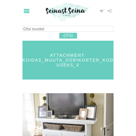
ATTACHMENT:
KUIDAS_MUUTA_ÜÜRIKORTER_KOD
USEKS_6