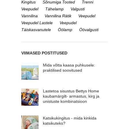
Kingitus
Sõnumiga Tooted
Trenni
Veepudel
Tähelamp
Valgusti
Vannilina
Vannilina Rätik
Veepudel
Veepudel Lastele
Veepudel
Täiskasvanutele
Öölamp
Öövalgusti
VIIMASED POSTITUSED
Mida võtta kaasa puhkusele:
praktilised soovitused
Lastetoa sisustus Bettys Home
kaubamärgilt- armastus, kirg ja
unistuste kombinatsioon
Katsikukingitus - mida kinkida
katsikuteks?