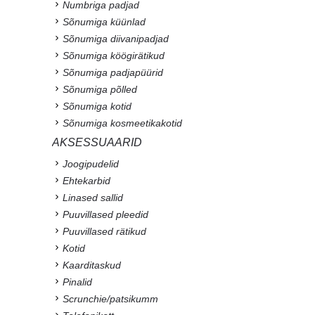
Numbriga padjad
Sõnumiga küünlad
Sõnumiga diivanipadjad
Sõnumiga köögirätikud
Sõnumiga padjapüürid
Sõnumiga põlled
Sõnumiga kotid
Sõnumiga kosmeetikakotid
AKSESSUAARID
Joogipudelid
Ehtekarbid
Linased sallid
Puuvillased pleedid
Puuvillased rätikud
Kotid
Kaarditaskud
Pinalid
Scrunchie/patsikumm