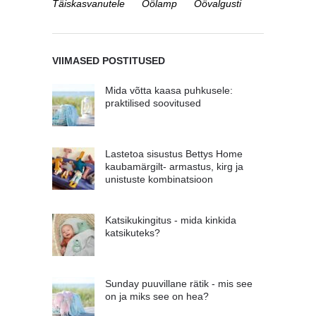
Täiskasvanutele
Öölamp
Öövalgusti
VIIMASED POSTITUSED
Mida võtta kaasa puhkusele:
praktilised soovitused
Lastetoa sisustus Bettys Home
kaubamärgilt- armastus, kirg ja
unistuste kombinatsioon
Katsikukingitus - mida kinkida
katsikuteks?
Sunday puuvillane rätik - mis see
on ja miks see on hea?