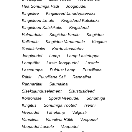
Hea Sõnumiga Padi
Joogipudel
Kingiidee
Kingiideed Emadepäevaks
Kingiideed Emale
Kingiideed Katsikuks
Kingiideed Katskikuks
Kingiideed
Pulmadeks
Kingiidee Emale
Kingiidee
Kallimale
Kingiidee Vanaemale
Kingitus
Soolaleivaks
Korduvkasutatav
Joogipudel
Lamp
Lamp Lastetuppa
Lamptäht
Laste Joogipudel
Lastele
Lastetuppa
Puidust Lamp
Puuvillane
Rätik
Puuvillane Sall
Rannalina
Rannarätik
Saunalina
Sisekujunduselement
Sisustusideed
Kontorisse
Spordi Veepudel
Sõnumiga
Kingitus
Sõnumiga Tooted
Trenni
Veepudel
Tähelamp
Valgusti
Vannilina
Vannilina Rätik
Veepudel
Veepudel Lastele
Veepudel