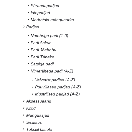
Põrandapadjad
Istepadjad
Madratsid mängunurka
Padjad
Numbriga padi (1-0)
Padi Ankur
Padi Jõehobu
Padi Täheke
Satsiga padi
Nimetähega padi (A-Z)
Velvetist padjad (A-Z)
Puuvillased padjad (A-Z)
Mustrilised padjad (A-Z)
Aksessuaarid
Kotid
Mänguasjad
Sisustus
Tekstiil lastele