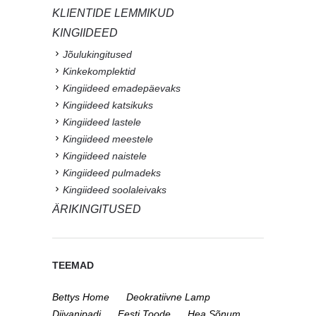
KLIENTIDE LEMMIKUD
KINGIIDEED
Jõulukingitused
Kinkekomplektid
Kingiideed emadepäevaks
Kingiideed katsikuks
Kingiideed lastele
Kingiideed meestele
Kingiideed naistele
Kingiideed pulmadeks
Kingiideed soolaleivaks
ÄRIKINGITUSED
TEEMAD
Bettys Home
Deokratiivne Lamp
Diivanipadi
Eesti Toode
Hea Sõnum