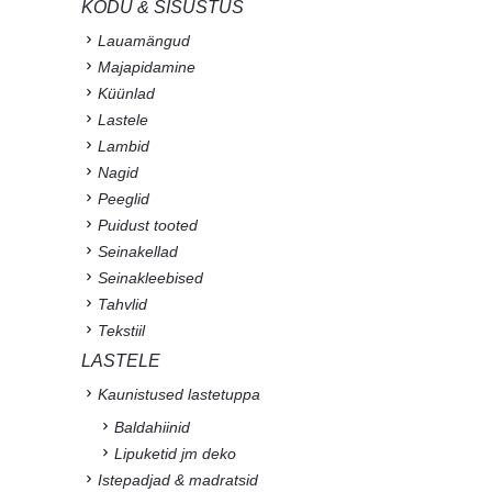
KODU & SISUSTUS
Lauamängud
Majapidamine
Küünlad
Lastele
Lambid
Nagid
Peeglid
Puidust tooted
Seinakellad
Seinakleebised
Tahvlid
Tekstiil
LASTELE
Kaunistused lastetuppa
Baldahiinid
Lipuketid jm deko
Istepadjad & madratsid