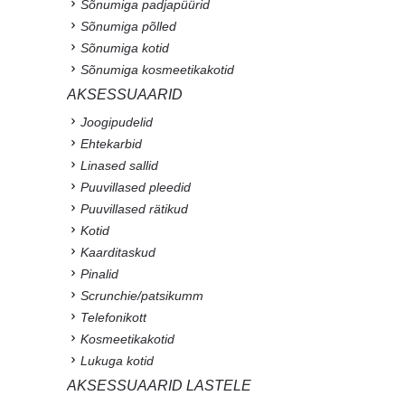
Sõnumiga padjapüürid
Sõnumiga põlled
Sõnumiga kotid
Sõnumiga kosmeetikakotid
AKSESSUAARID
Joogipudelid
Ehtekarbid
Linased sallid
Puuvillased pleedid
Puuvillased rätikud
Kotid
Kaarditaskud
Pinalid
Scrunchie/patsikumm
Telefonikott
Kosmeetikakotid
Lukuga kotid
AKSESSUAARID LASTELE