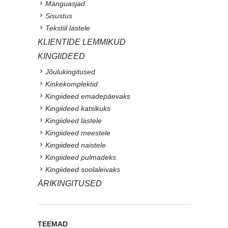
Mänguasjad
Sisustus
Tekstiil lastele
KLIENTIDE LEMMIKUD
KINGIIDEED
Jõulukingitused
Kinkekomplektid
Kingiideed emadepäevaks
Kingiideed katsikuks
Kingiideed lastele
Kingiideed meestele
Kingiideed naistele
Kingiideed pulmadeks
Kingiideed soolaleivaks
ÄRIKINGITUSED
TEEMAD