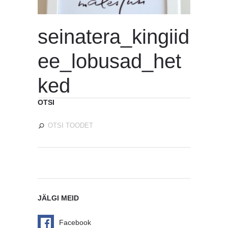
seinatera_kingiid
ee_lobusad_het
ked
OTSI
JÄLGI MEID
Facebook