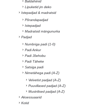
Baldahiinid
Lipuketid jm deko
Istepadjad & madratsid
Põrandapadjad
Istepadjad
Madratsid mängunurka
Padjad
Numbriga padi (1-0)
Padi Ankur
Padi Jõehobu
Padi Täheke
Satsiga padi
Nimetähega padi (A-Z)
Velvetist padjad (A-Z)
Puuvillased padjad (A-Z)
Mustrilised padjad (A-Z)
Aksessuaarid
Kotid