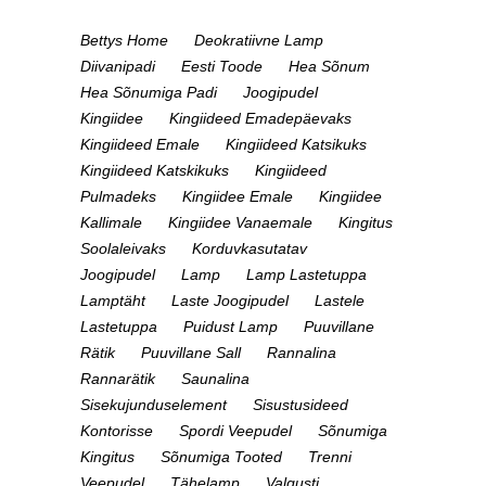
Bettys Home
Deokratiivne Lamp
Diivanipadi
Eesti Toode
Hea Sõnum
Hea Sõnumiga Padi
Joogipudel
Kingiidee
Kingiideed Emadepäevaks
Kingiideed Emale
Kingiideed Katsikuks
Kingiideed Katskikuks
Kingiideed
Pulmadeks
Kingiidee Emale
Kingiidee
Kallimale
Kingiidee Vanaemale
Kingitus
Soolaleivaks
Korduvkasutatav
Joogipudel
Lamp
Lamp Lastetuppa
Lamptäht
Laste Joogipudel
Lastele
Lastetuppa
Puidust Lamp
Puuvillane
Rätik
Puuvillane Sall
Rannalina
Rannarätik
Saunalina
Sisekujunduselement
Sisustusideed
Kontorisse
Spordi Veepudel
Sõnumiga
Kingitus
Sõnumiga Tooted
Trenni
Veepudel
Tähelamp
Valgusti