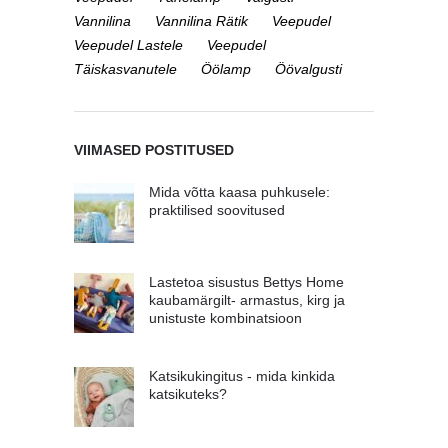
Vannilina
Vannilina Rätik
Veepudel
Veepudel Lastele
Veepudel
Täiskasvanutele
Öölamp
Öövalgusti
VIIMASED POSTITUSED
Mida võtta kaasa puhkusele:
praktilised soovitused
Lastetoa sisustus Bettys Home
kaubamärgilt- armastus, kirg ja
unistuste kombinatsioon
Katsikukingitus - mida kinkida
katsikuteks?