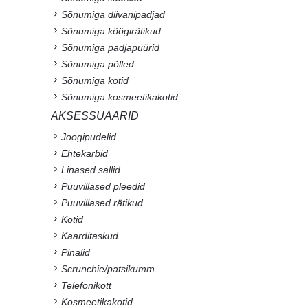
Sõnumiga diivanipadjad
Sõnumiga köögirätikud
Sõnumiga padjapüürid
Sõnumiga põlled
Sõnumiga kotid
Sõnumiga kosmeetikakotid
AKSESSUAARID
Joogipudelid
Ehtekarbid
Linased sallid
Puuvillased pleedid
Puuvillased rätikud
Kotid
Kaarditaskud
Pinalid
Scrunchie/patsikumm
Telefonikott
Kosmeetikakotid