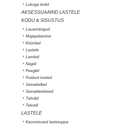
Lukuga kotid
AKSESSUAARID LASTELE
KODU & SISUSTUS
Lauamängud
Majapidamine
Küünlad
Lastele
Lambid
Nagid
Peeglid
Puidust tooted
Seinakellad
Seinakleebised
Tahvlid
Tekstiil
LASTELE
Kaunistused lastetuppa