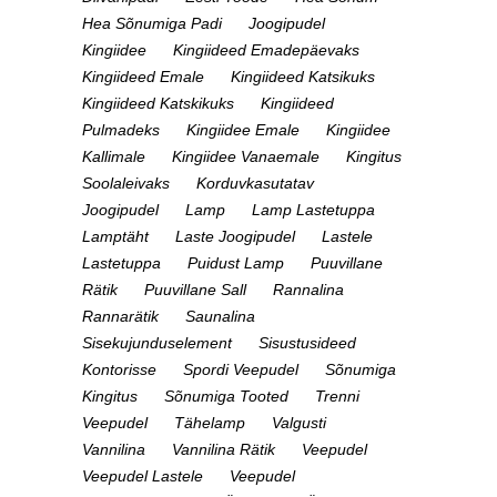
Hea Sõnumiga Padi
Joogipudel
Kingiidee
Kingiideed Emadepäevaks
Kingiideed Emale
Kingiideed Katsikuks
Kingiideed Katskikuks
Kingiideed
Pulmadeks
Kingiidee Emale
Kingiidee
Kallimale
Kingiidee Vanaemale
Kingitus
Soolaleivaks
Korduvkasutatav
Joogipudel
Lamp
Lamp Lastetuppa
Lamptäht
Laste Joogipudel
Lastele
Lastetuppa
Puidust Lamp
Puuvillane
Rätik
Puuvillane Sall
Rannalina
Rannarätik
Saunalina
Sisekujunduselement
Sisustusideed
Kontorisse
Spordi Veepudel
Sõnumiga
Kingitus
Sõnumiga Tooted
Trenni
Veepudel
Tähelamp
Valgusti
Vannilina
Vannilina Rätik
Veepudel
Veepudel Lastele
Veepudel