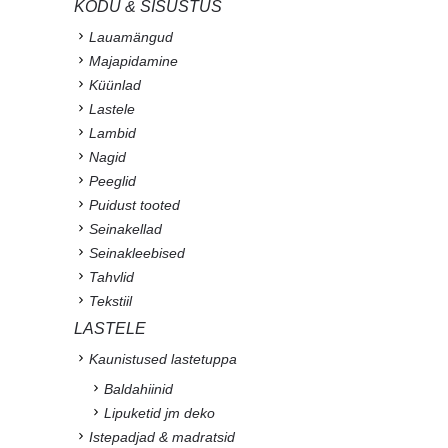
KODU & SISUSTUS
Lauamängud
Majapidamine
Küünlad
Lastele
Lambid
Nagid
Peeglid
Puidust tooted
Seinakellad
Seinakleebised
Tahvlid
Tekstiil
LASTELE
Kaunistused lastetuppa
Baldahiinid
Lipuketid jm deko
Istepadjad & madratsid