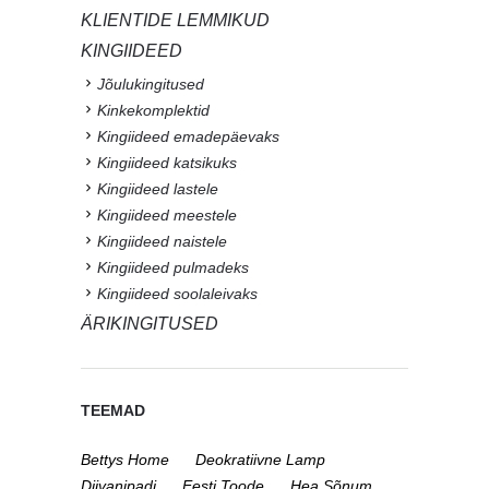
KLIENTIDE LEMMIKUD
KINGIIDEED
Jõulukingitused
Kinkekomplektid
Kingiideed emadepäevaks
Kingiideed katsikuks
Kingiideed lastele
Kingiideed meestele
Kingiideed naistele
Kingiideed pulmadeks
Kingiideed soolaleivaks
ÄRIKINGITUSED
TEEMAD
Bettys Home
Deokratiivne Lamp
Diivanipadi
Eesti Toode
Hea Sõnum