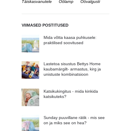
Täiskasvanutele
Öölamp
Öövalgusti
VIIMASED POSTITUSED
Mida võtta kaasa puhkusele:
praktilised soovitused
Lastetoa sisustus Bettys Home
kaubamärgilt- armastus, kirg ja
unistuste kombinatsioon
Katsikukingitus - mida kinkida
katsikuteks?
Sunday puuvillane rätik - mis see
on ja miks see on hea?