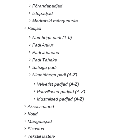
Põrandapadjad
Istepadjad
Madratsid mängunurka
Padjad
Numbriga padi (1-0)
Padi Ankur
Padi Jõehobu
Padi Täheke
Satsiga padi
Nimetähega padi (A-Z)
Velvetist padjad (A-Z)
Puuvillased padjad (A-Z)
Mustrilised padjad (A-Z)
Aksessuaarid
Kotid
Mänguasjad
Sisustus
Tekstiil lastele