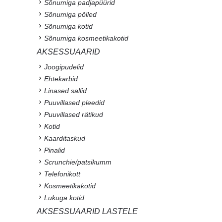
Sõnumiga padjapüürid
Sõnumiga põlled
Sõnumiga kotid
Sõnumiga kosmeetikakotid
AKSESSUAARID
Joogipudelid
Ehtekarbid
Linased sallid
Puuvillased pleedid
Puuvillased rätikud
Kotid
Kaarditaskud
Pinalid
Scrunchie/patsikumm
Telefonikott
Kosmeetikakotid
Lukuga kotid
AKSESSUAARID LASTELE