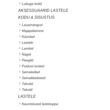
Lukuga kotid
AKSESSUAARID LASTELE
KODU & SISUSTUS
Lauamängud
Majapidamine
Küünlad
Lastele
Lambid
Nagid
Peeglid
Puidust tooted
Seinakellad
Seinakleebised
Tahvlid
Tekstiil
LASTELE
Kaunistused lastetuppa