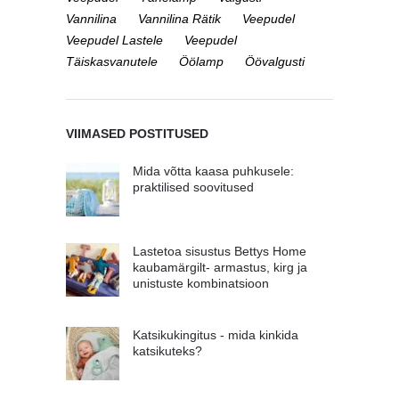
Vannilina
Vannilina Rätik
Veepudel
Veepudel Lastele
Veepudel
Täiskasvanutele
Öölamp
Öövalgusti
VIIMASED POSTITUSED
Mida võtta kaasa puhkusele:
praktilised soovitused
Lastetoa sisustus Bettys Home
kaubamärgilt- armastus, kirg ja
unistuste kombinatsioon
Katsikukingitus - mida kinkida
katsikuteks?