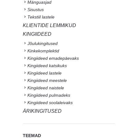
Mänguasjad
Sisustus
Tekstiil lastele
KLIENTIDE LEMMIKUD
KINGIIDEED
Jõulukingitused
Kinkekomplektid
Kingiideed emadepäevaks
Kingiideed katsikuks
Kingiideed lastele
Kingiideed meestele
Kingiideed naistele
Kingiideed pulmadeks
Kingiideed soolaleivaks
ÄRIKINGITUSED
TEEMAD