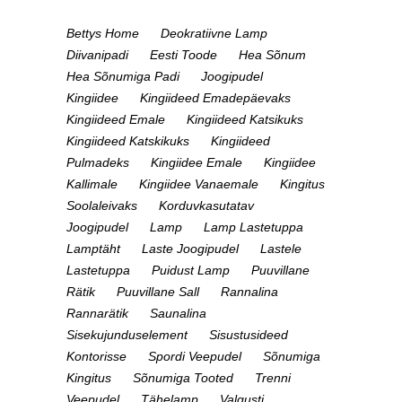
Bettys Home
Deokratiivne Lamp
Diivanipadi
Eesti Toode
Hea Sõnum
Hea Sõnumiga Padi
Joogipudel
Kingiidee
Kingiideed Emadepäevaks
Kingiideed Emale
Kingiideed Katsikuks
Kingiideed Katskikuks
Kingiideed
Pulmadeks
Kingiidee Emale
Kingiidee
Kallimale
Kingiidee Vanaemale
Kingitus
Soolaleivaks
Korduvkasutatav
Joogipudel
Lamp
Lamp Lastetuppa
Lamptäht
Laste Joogipudel
Lastele
Lastetuppa
Puidust Lamp
Puuvillane
Rätik
Puuvillane Sall
Rannalina
Rannarätik
Saunalina
Sisekujunduselement
Sisustusideed
Kontorisse
Spordi Veepudel
Sõnumiga
Kingitus
Sõnumiga Tooted
Trenni
Veepudel
Tähelamp
Valgusti