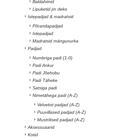
Baldahiinid
Lipuketid jm deko
Istepadjad & madratsid
Põrandapadjad
Istepadjad
Madratsid mängunurka
Padjad
Numbriga padi (1-0)
Padi Ankur
Padi Jõehobu
Padi Täheke
Satsiga padi
Nimetähega padi (A-Z)
Velvetist padjad (A-Z)
Puuvillased padjad (A-Z)
Mustrilised padjad (A-Z)
Aksessuaarid
Kotid