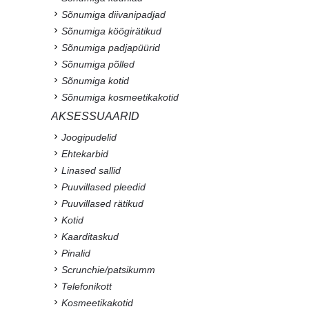
Sõnumiga diivanipadjad
Sõnumiga köögirätikud
Sõnumiga padjapüürid
Sõnumiga põlled
Sõnumiga kotid
Sõnumiga kosmeetikakotid
AKSESSUAARID
Joogipudelid
Ehtekarbid
Linased sallid
Puuvillased pleedid
Puuvillased rätikud
Kotid
Kaarditaskud
Pinalid
Scrunchie/patsikumm
Telefonikott
Kosmeetikakotid