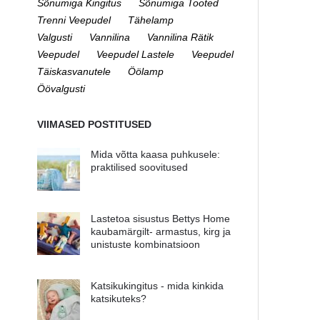
Sõnumiga Kingitus
Sõnumiga Tooted
Trenni Veepudel
Tähelamp
Valgusti
Vannilina
Vannilina Rätik
Veepudel
Veepudel Lastele
Veepudel
Täiskasvanutele
Öölamp
Öövalgusti
VIIMASED POSTITUSED
Mida võtta kaasa puhkusele:
praktilised soovitused
Lastetoa sisustus Bettys Home
kaubamärgilt- armastus, kirg ja
unistuste kombinatsioon
Katsikukingitus - mida kinkida
katsikuteks?