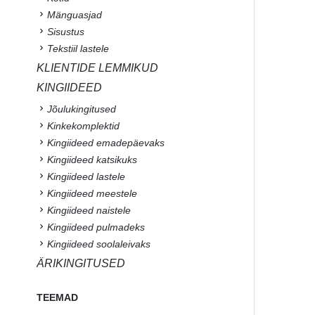
Mänguasjad
Sisustus
Tekstiil lastele
KLIENTIDE LEMMIKUD
KINGIIDEED
Jõulukingitused
Kinkekomplektid
Kingiideed emadepäevaks
Kingiideed katsikuks
Kingiideed lastele
Kingiideed meestele
Kingiideed naistele
Kingiideed pulmadeks
Kingiideed soolaleivaks
ÄRIKINGITUSED
TEEMAD