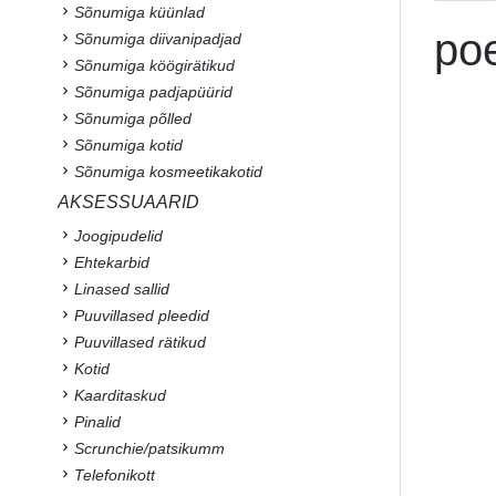
Sõnumiga küünlad
po
Sõnumiga diivanipadjad
Sõnumiga köögirätikud
Sõnumiga padjapüürid
Sõnumiga põlled
Sõnumiga kotid
Sõnumiga kosmeetikakotid
AKSESSUAARID
Joogipudelid
Ehtekarbid
Linased sallid
Puuvillased pleedid
Puuvillased rätikud
Kotid
Kaarditaskud
Pinalid
Scrunchie/patsikumm
Telefonikott