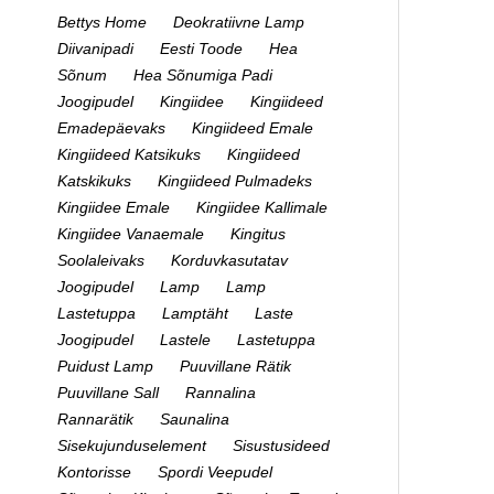
Bettys Home
Deokratiivne Lamp
Diivanipadi
Eesti Toode
Hea
Sõnum
Hea Sõnumiga Padi
Joogipudel
Kingiidee
Kingiideed
Emadepäevaks
Kingiideed Emale
Kingiideed Katsikuks
Kingiideed
Katskikuks
Kingiideed Pulmadeks
Kingiidee Emale
Kingiidee Kallimale
Kingiidee Vanaemale
Kingitus
Soolaleivaks
Korduvkasutatav
Joogipudel
Lamp
Lamp
Lastetuppa
Lamptäht
Laste
Joogipudel
Lastele
Lastetuppa
Puidust Lamp
Puuvillane Rätik
Puuvillane Sall
Rannalina
Rannarätik
Saunalina
Sisekujunduselement
Sisustusideed
Kontorisse
Spordi Veepudel