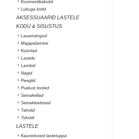
Kosmeetikakotid
Lukuga kotid
AKSESSUAARID LASTELE
KODU & SISUSTUS
Lauamängud
Majapidamine
Küünlad
Lastele
Lambid
Nagid
Peeglid
Puidust tooted
Seinakellad
Seinakleebised
Tahvlid
Tekstiil
LASTELE
Kaunistused lastetuppa