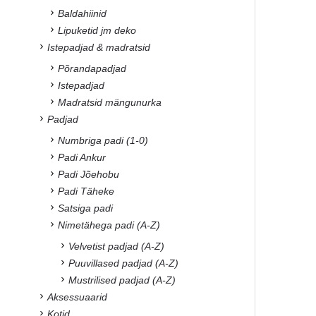
Baldahiinid
Lipuketid jm deko
Istepadjad & madratsid
Põrandapadjad
Istepadjad
Madratsid mängunurka
Padjad
Numbriga padi (1-0)
Padi Ankur
Padi Jõehobu
Padi Täheke
Satsiga padi
Nimetähega padi (A-Z)
Velvetist padjad (A-Z)
Puuvillased padjad (A-Z)
Mustrilised padjad (A-Z)
Aksessuaarid
Kotid