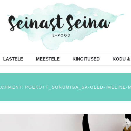
LASTELE
MEESTELE
KINGITUSED
KODU &
ACHMENT: POEKOTT_SONUMIGA_SA-OLED-IMELINE-