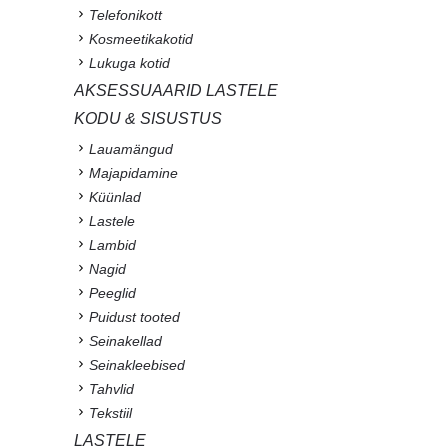
Telefonikott
Kosmeetikakotid
Lukuga kotid
AKSESSUAARID LASTELE
KODU & SISUSTUS
Lauamängud
Majapidamine
Küünlad
Lastele
Lambid
Nagid
Peeglid
Puidust tooted
Seinakellad
Seinakleebised
Tahvlid
Tekstiil
LASTELE