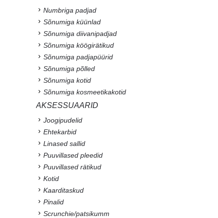
Numbriga padjad
Sõnumiga küünlad
Sõnumiga diivanipadjad
Sõnumiga köögirätikud
Sõnumiga padjapüürid
Sõnumiga põlled
Sõnumiga kotid
Sõnumiga kosmeetikakotid
AKSESSUAARID
Joogipudelid
Ehtekarbid
Linased sallid
Puuvillased pleedid
Puuvillased rätikud
Kotid
Kaarditaskud
Pinalid
Scrunchie/patsikumm