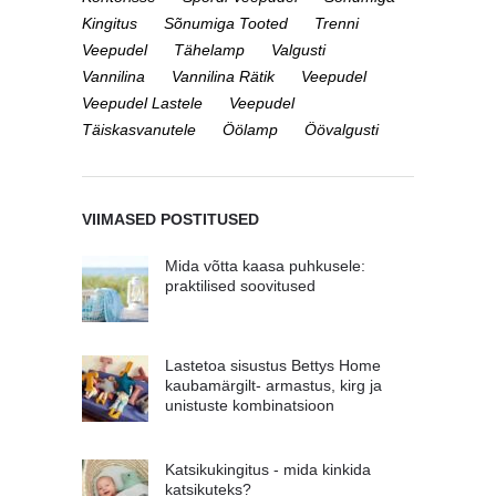
Kingitus
Sõnumiga Tooted
Trenni
Veepudel
Tähelamp
Valgusti
Vannilina
Vannilina Rätik
Veepudel
Veepudel Lastele
Veepudel
Täiskasvanutele
Öölamp
Öövalgusti
VIIMASED POSTITUSED
Mida võtta kaasa puhkusele:
praktilised soovitused
Lastetoa sisustus Bettys Home
kaubamärgilt- armastus, kirg ja
unistuste kombinatsioon
Katsikukingitus - mida kinkida
katsikuteks?