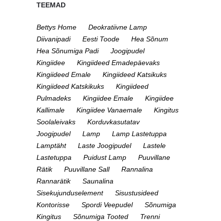
TEEMAD
Bettys Home
Deokratiivne Lamp
Diivanipadi
Eesti Toode
Hea Sõnum
Hea Sõnumiga Padi
Joogipudel
Kingiidee
Kingiideed Emadepäevaks
Kingiideed Emale
Kingiideed Katsikuks
Kingiideed Katskikuks
Kingiideed
Pulmadeks
Kingiidee Emale
Kingiidee
Kallimale
Kingiidee Vanaemale
Kingitus
Soolaleivaks
Korduvkasutatav
Joogipudel
Lamp
Lamp Lastetuppa
Lamptäht
Laste Joogipudel
Lastele
Lastetuppa
Puidust Lamp
Puuvillane
Rätik
Puuvillane Sall
Rannalina
Rannarätik
Saunalina
Sisekujunduselement
Sisustusideed
Kontorisse
Spordi Veepudel
Sõnumiga
Kingitus
Sõnumiga Tooted
Trenni