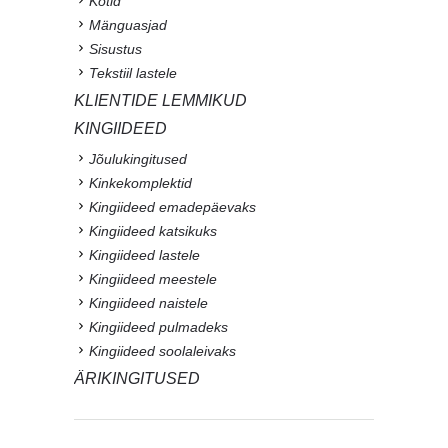
Kotid
Mänguasjad
Sisustus
Tekstiil lastele
KLIENTIDE LEMMIKUD
KINGIIDEED
Jõulukingitused
Kinkekomplektid
Kingiideed emadepäevaks
Kingiideed katsikuks
Kingiideed lastele
Kingiideed meestele
Kingiideed naistele
Kingiideed pulmadeks
Kingiideed soolaleivaks
ÄRIKINGITUSED