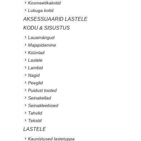
Kosmeetikakotid
Lukuga kotid
AKSESSUAARID LASTELE
KODU & SISUSTUS
Lauamängud
Majapidamine
Küünlad
Lastele
Lambid
Nagid
Peeglid
Puidust tooted
Seinakellad
Seinakleebised
Tahvlid
Tekstiil
LASTELE
Kaunistused lastetuppa