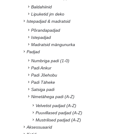
Baldahiinid
Lipuketid jm deko
Istepadjad & madratsid
Põrandapadjad
Istepadjad
Madratsid mängunurka
Padjad
Numbriga padi (1-0)
Padi Ankur
Padi Jõehobu
Padi Täheke
Satsiga padi
Nimetähega padi (A-Z)
Velvetist padjad (A-Z)
Puuvillased padjad (A-Z)
Mustrilised padjad (A-Z)
Aksessuaarid