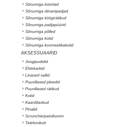
Sõnumiga küünlad
Sõnumiga diivanipadjad
Sõnumiga köögirätikud
Sõnumiga padjapüürid
Sõnumiga põlled
Sõnumiga kotid
Sõnumiga kosmeetikakotid
AKSESSUAARID
Joogipudelid
Ehtekarbid
Linased sallid
Puuvillased pleedid
Puuvillased rätikud
Kotid
Kaarditaskud
Pinalid
Scrunchie/patsikumm
Telefonikott