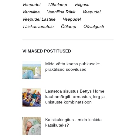
Veepudel
Tähelamp
Valgusti
Vannilina
Vannilina Rätik
Veepudel
Veepudel Lastele
Veepudel
Täiskasvanutele
Öölamp
Öövalgusti
VIIMASED POSTITUSED
Mida võtta kaasa puhkusele:
praktilised soovitused
Lastetoa sisustus Bettys Home
kaubamärgilt- armastus, kirg ja
unistuste kombinatsioon
Katsikukingitus - mida kinkida
katsikuteks?