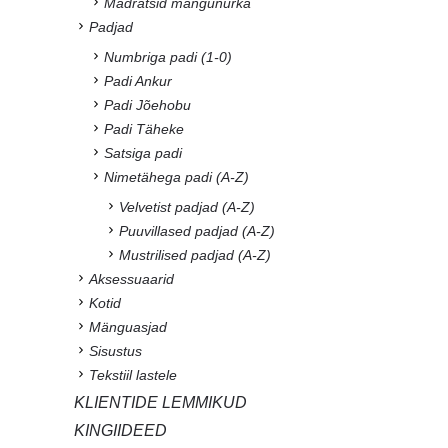
Madratsid mängunurka
Padjad
Numbriga padi (1-0)
Padi Ankur
Padi Jõehobu
Padi Täheke
Satsiga padi
Nimetähega padi (A-Z)
Velvetist padjad (A-Z)
Puuvillased padjad (A-Z)
Mustrilised padjad (A-Z)
Aksessuaarid
Kotid
Mänguasjad
Sisustus
Tekstiil lastele
KLIENTIDE LEMMIKUD
KINGIIDEED