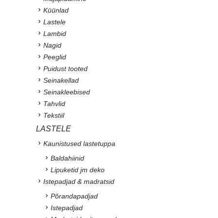
Küünlad
Lastele
Lambid
Nagid
Peeglid
Puidust tooted
Seinakellad
Seinakleebised
Tahvlid
Tekstiil
LASTELE
Kaunistused lastetuppa
Baldahiinid
Lipuketid jm deko
Istepadjad & madratsid
Põrandapadjad
Istepadjad