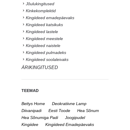
Jõulukingitused
Kinkekomplektid
Kingiideed emadepäevaks
Kingiideed katsikuks
Kingiideed lastele
Kingiideed meestele
Kingiideed naistele
Kingiideed pulmadeks
Kingiideed soolaleivaks
ÄRIKINGITUSED
TEEMAD
Bettys Home
Deokratiivne Lamp
Diivanipadi
Eesti Toode
Hea Sõnum
Hea Sõnumiga Padi
Joogipudel
Kingiidee
Kingiideed Emadepäevaks