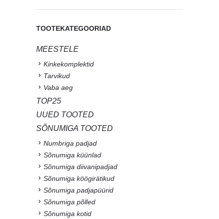
TOOTEKATEGOORIAD
MEESTELE
Kinkekomplektid
Tarvikud
Vaba aeg
TOP25
UUED TOOTED
SÕNUMIGA TOOTED
Numbriga padjad
Sõnumiga küünlad
Sõnumiga diivanipadjad
Sõnumiga köögirätikud
Sõnumiga padjapüürid
Sõnumiga põlled
Sõnumiga kotid