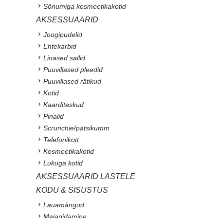
Sõnumiga kosmeetikakotid
AKSESSUAARID
Joogipudelid
Ehtekarbid
Linased sallid
Puuvillased pleedid
Puuvillased rätikud
Kotid
Kaarditaskud
Pinalid
Scrunchie/patsikumm
Telefonikott
Kosmeetikakotid
Lukuga kotid
AKSESSUAARID LASTELE
KODU & SISUSTUS
Lauamängud
Majapidamine