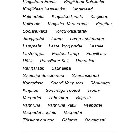
Kingiideed Emale
Kingiideed Katsikuks
Kingiideed Katskikuks
Kingiideed
Pulmadeks
Kingiidee Emale
Kingiidee
Kallimale
Kingiidee Vanaemale
Kingitus
Soolaleivaks
Korduvkasutatav
Joogipudel
Lamp
Lamp Lastetuppa
Lamptäht
Laste Joogipudel
Lastele
Lastetuppa
Puidust Lamp
Puuvillane
Rätik
Puuvillane Sall
Rannalina
Rannarätik
Saunalina
Sisekujunduselement
Sisustusideed
Kontorisse
Spordi Veepudel
Sõnumiga
Kingitus
Sõnumiga Tooted
Trenni
Veepudel
Tähelamp
Valgusti
Vannilina
Vannilina Rätik
Veepudel
Veepudel Lastele
Veepudel
Täiskasvanutele
Öölamp
Öövalgusti