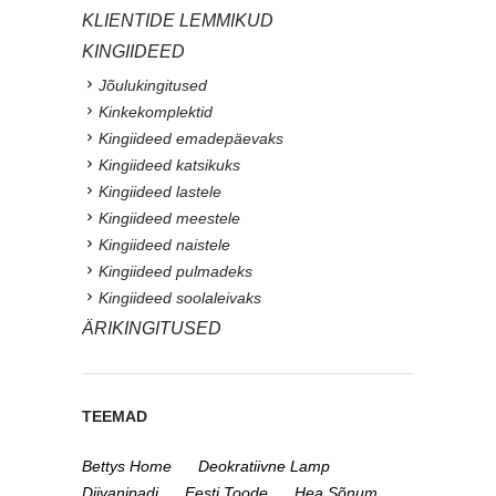
KLIENTIDE LEMMIKUD
KINGIIDEED
Jõulukingitused
Kinkekomplektid
Kingiideed emadepäevaks
Kingiideed katsikuks
Kingiideed lastele
Kingiideed meestele
Kingiideed naistele
Kingiideed pulmadeks
Kingiideed soolaleivaks
ÄRIKINGITUSED
TEEMAD
Bettys Home
Deokratiivne Lamp
Diivanipadi
Eesti Toode
Hea Sõnum