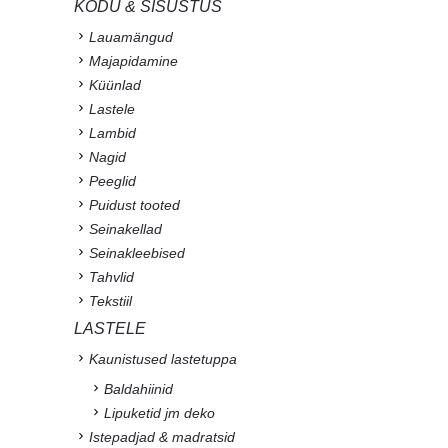
KODU & SISUSTUS
Lauamängud
Majapidamine
Küünlad
Lastele
Lambid
Nagid
Peeglid
Puidust tooted
Seinakellad
Seinakleebised
Tahvlid
Tekstiil
LASTELE
Kaunistused lastetuppa
Baldahiinid
Lipuketid jm deko
Istepadjad & madratsid