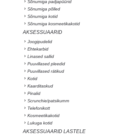
Sõnumiga padjapüürid
Sõnumiga põlled
Sõnumiga kotid
Sõnumiga kosmeetikakotid
AKSESSUAARID
Joogipudelid
Ehtekarbid
Linased sallid
Puuvillased pleedid
Puuvillased rätikud
Kotid
Kaarditaskud
Pinalid
Scrunchie/patsikumm
Telefonikott
Kosmeetikakotid
Lukuga kotid
AKSESSUAARID LASTELE