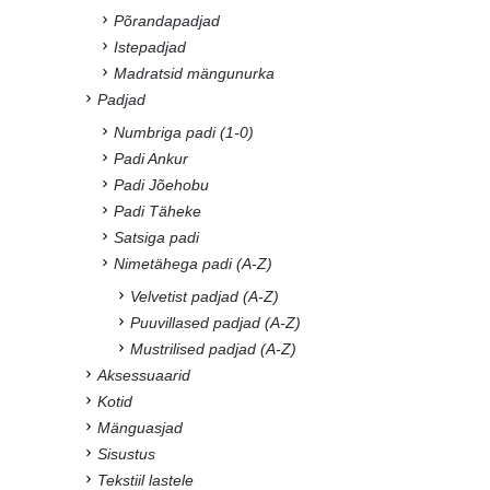
Põrandapadjad
Istepadjad
Madratsid mängunurka
Padjad
Numbriga padi (1-0)
Padi Ankur
Padi Jõehobu
Padi Täheke
Satsiga padi
Nimetähega padi (A-Z)
Velvetist padjad (A-Z)
Puuvillased padjad (A-Z)
Mustrilised padjad (A-Z)
Aksessuaarid
Kotid
Mänguasjad
Sisustus
Tekstiil lastele