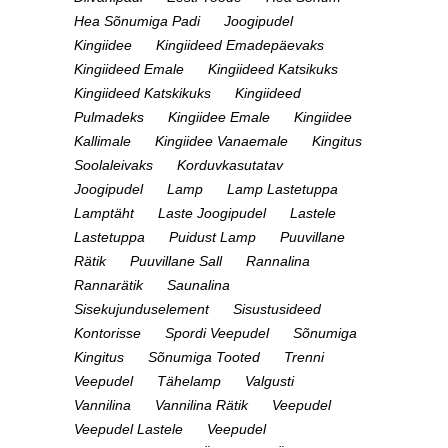
Hea Sõnumiga Padi
Joogipudel
Kingiidee
Kingiideed Emadepäevaks
Kingiideed Emale
Kingiideed Katsikuks
Kingiideed Katskikuks
Kingiideed
Pulmadeks
Kingiidee Emale
Kingiidee
Kallimale
Kingiidee Vanaemale
Kingitus
Soolaleivaks
Korduvkasutatav
Joogipudel
Lamp
Lamp Lastetuppa
Lamptäht
Laste Joogipudel
Lastele
Lastetuppa
Puidust Lamp
Puuvillane
Rätik
Puuvillane Sall
Rannalina
Rannarätik
Saunalina
Sisekujunduselement
Sisustusideed
Kontorisse
Spordi Veepudel
Sõnumiga
Kingitus
Sõnumiga Tooted
Trenni
Veepudel
Tähelamp
Valgusti
Vannilina
Vannilina Rätik
Veepudel
Veepudel Lastele
Veepudel