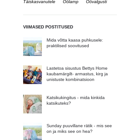
Täiskasvanutele
Öölamp
Öövalgusti
VIIMASED POSTITUSED
Mida võtta kaasa puhkusele:
praktilised soovitused
Lastetoa sisustus Bettys Home
kaubamärgilt- armastus, kirg ja
unistuste kombinatsioon
Katsikukingitus - mida kinkida
katsikuteks?
Sunday puuvillane rätik - mis see
on ja miks see on hea?