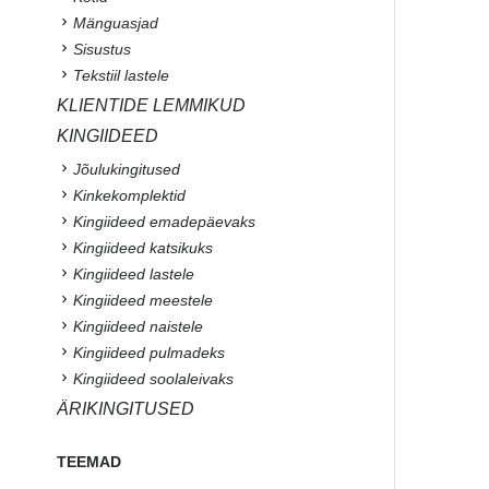
Mänguasjad
Sisustus
Tekstiil lastele
KLIENTIDE LEMMIKUD
KINGIIDEED
Jõulukingitused
Kinkekomplektid
Kingiideed emadepäevaks
Kingiideed katsikuks
Kingiideed lastele
Kingiideed meestele
Kingiideed naistele
Kingiideed pulmadeks
Kingiideed soolaleivaks
ÄRIKINGITUSED
TEEMAD