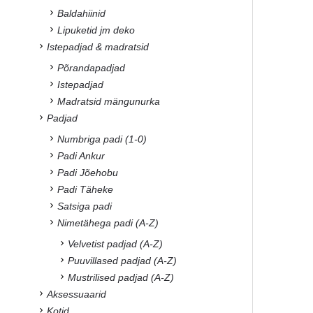
Baldahiinid
Lipuketid jm deko
Istepadjad & madratsid
Põrandapadjad
Istepadjad
Madratsid mängunurka
Padjad
Numbriga padi (1-0)
Padi Ankur
Padi Jõehobu
Padi Täheke
Satsiga padi
Nimetähega padi (A-Z)
Velvetist padjad (A-Z)
Puuvillased padjad (A-Z)
Mustrilised padjad (A-Z)
Aksessuaarid
Kotid