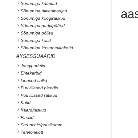
Sõnumiga küünlad
aa
Sõnumiga diivanipadjad
Sõnumiga köögirätikud
Sõnumiga padjapüürid
Sõnumiga põlled
Sõnumiga kotid
Sõnumiga kosmeetikakotid
AKSESSUAARID
Joogipudelid
Ehtekarbid
Linased sallid
Puuvillased pleedid
Puuvillased rätikud
Kotid
Kaarditaskud
Pinalid
Scrunchie/patsikumm
Telefonikott