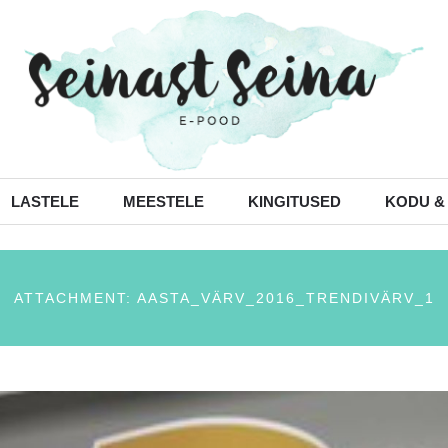
LASTELE
MEESTELE
KINGITUSED
KODU &
ATTACHMENT: AASTA_VÄRV_2016_TRENDIVÄRV_1