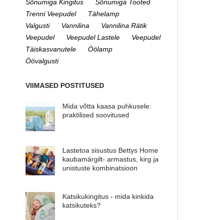
Sõnumiga Kingitus
Sõnumiga Tooted
Trenni Veepudel
Tähelamp
Valgusti
Vannilina
Vannilina Rätik
Veepudel
Veepudel Lastele
Veepudel
Täiskasvanutele
Öölamp
Öövalgusti
VIIMASED POSTITUSED
Mida võtta kaasa puhkusele:
praktilised soovitused
Lastetoa sisustus Bettys Home
kaubamärgilt- armastus, kirg ja
unistuste kombinatsioon
Katsikukingitus - mida kinkida
katsikuteks?