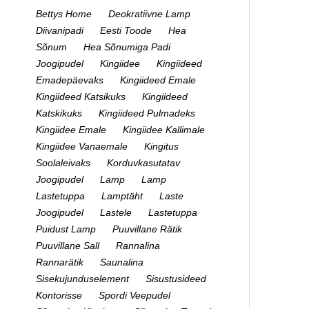
Bettys Home
Deokratiivne Lamp
Diivanipadi
Eesti Toode
Hea
Sõnum
Hea Sõnumiga Padi
Joogipudel
Kingiidee
Kingiideed
Emadepäevaks
Kingiideed Emale
Kingiideed Katsikuks
Kingiideed
Katskikuks
Kingiideed Pulmadeks
Kingiidee Emale
Kingiidee Kallimale
Kingiidee Vanaemale
Kingitus
Soolaleivaks
Korduvkasutatav
Joogipudel
Lamp
Lamp
Lastetuppa
Lamptäht
Laste
Joogipudel
Lastele
Lastetuppa
Puidust Lamp
Puuvillane Rätik
Puuvillane Sall
Rannalina
Rannarätik
Saunalina
Sisekujunduselement
Sisustusideed
Kontorisse
Spordi Veepudel