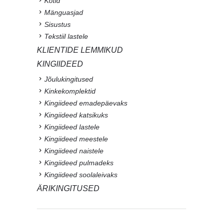
Kotid
Mänguasjad
Sisustus
Tekstiil lastele
KLIENTIDE LEMMIKUD
KINGIIDEED
Jõulukingitused
Kinkekomplektid
Kingiideed emadepäevaks
Kingiideed katsikuks
Kingiideed lastele
Kingiideed meestele
Kingiideed naistele
Kingiideed pulmadeks
Kingiideed soolaleivaks
ÄRIKINGITUSED