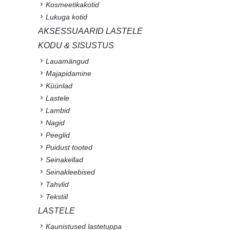
Kosmeetikakotid
Lukuga kotid
AKSESSUAARID LASTELE
KODU & SISUSTUS
Lauamängud
Majapidamine
Küünlad
Lastele
Lambid
Nagid
Peeglid
Puidust tooted
Seinakellad
Seinakleebised
Tahvlid
Tekstiil
LASTELE
Kaunistused lastetuppa