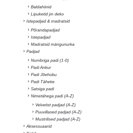
Baldahiinid
Lipuketid jm deko
Istepadjad & madratsid
Põrandapadjad
Istepadjad
Madratsid mängunurka
Padjad
Numbriga padi (1-0)
Padi Ankur
Padi Jõehobu
Padi Täheke
Satsiga padi
Nimetähega padi (A-Z)
Velvetist padjad (A-Z)
Puuvillased padjad (A-Z)
Mustrilised padjad (A-Z)
Aksessuaarid