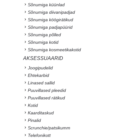
Sõnumiga küünlad
Sõnumiga diivanipadjad
Sõnumiga köögirätikud
Sõnumiga padjapüürid
Sõnumiga põlled
Sõnumiga kotid
Sõnumiga kosmeetikakotid
AKSESSUAARID
Joogipudelid
Ehtekarbid
Linased sallid
Puuvillased pleedid
Puuvillased rätikud
Kotid
Kaarditaskud
Pinalid
Scrunchie/patsikumm
Telefonikott