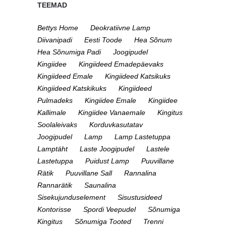
TEEMAD
Bettys Home
Deokratiivne Lamp
Diivanipadi
Eesti Toode
Hea Sõnum
Hea Sõnumiga Padi
Joogipudel
Kingiidee
Kingiideed Emadepäevaks
Kingiideed Emale
Kingiideed Katsikuks
Kingiideed Katskikuks
Kingiideed
Pulmadeks
Kingiidee Emale
Kingiidee
Kallimale
Kingiidee Vanaemale
Kingitus
Soolaleivaks
Korduvkasutatav
Joogipudel
Lamp
Lamp Lastetuppa
Lamptäht
Laste Joogipudel
Lastele
Lastetuppa
Puidust Lamp
Puuvillane
Rätik
Puuvillane Sall
Rannalina
Rannarätik
Saunalina
Sisekujunduselement
Sisustusideed
Kontorisse
Spordi Veepudel
Sõnumiga
Kingitus
Sõnumiga Tooted
Trenni