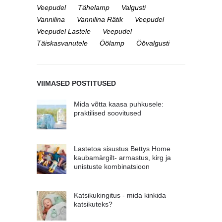
Veepudel
Tähelamp
Valgusti
Vannilina
Vannilina Rätik
Veepudel
Veepudel Lastele
Veepudel
Täiskasvanutele
Öölamp
Öövalgusti
VIIMASED POSTITUSED
Mida võtta kaasa puhkusele:
praktilised soovitused
Lastetoa sisustus Bettys Home
kaubamärgilt- armastus, kirg ja
unistuste kombinatsioon
Katsikukingitus - mida kinkida
katsikuteks?