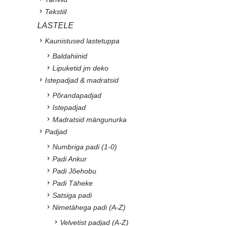
Tekstiil
LASTELE
Kaunistused lastetuppa
Baldahiinid
Lipuketid jm deko
Istepadjad & madratsid
Põrandapadjad
Istepadjad
Madratsid mängunurka
Padjad
Numbriga padi (1-0)
Padi Ankur
Padi Jõehobu
Padi Täheke
Satsiga padi
Nimetähega padi (A-Z)
Velvetist padjad (A-Z)