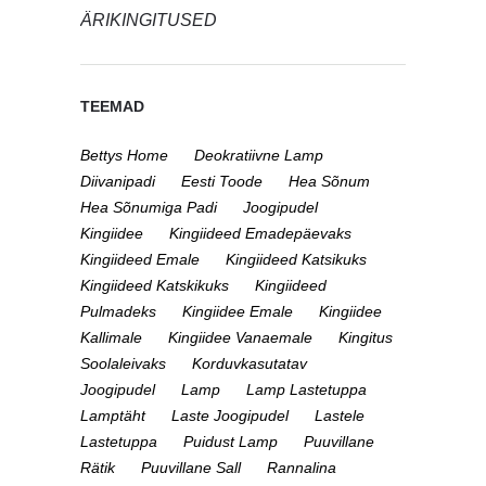
ÄRIKINGITUSED
TEEMAD
Bettys Home
Deokratiivne Lamp
Diivanipadi
Eesti Toode
Hea Sõnum
Hea Sõnumiga Padi
Joogipudel
Kingiidee
Kingiideed Emadepäevaks
Kingiideed Emale
Kingiideed Katsikuks
Kingiideed Katskikuks
Kingiideed
Pulmadeks
Kingiidee Emale
Kingiidee
Kallimale
Kingiidee Vanaemale
Kingitus
Soolaleivaks
Korduvkasutatav
Joogipudel
Lamp
Lamp Lastetuppa
Lamptäht
Laste Joogipudel
Lastele
Lastetuppa
Puidust Lamp
Puuvillane
Rätik
Puuvillane Sall
Rannalina