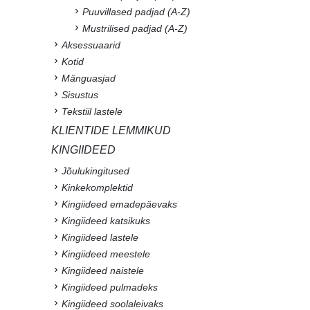
Puuvillased padjad (A-Z)
Mustrilised padjad (A-Z)
Aksessuaarid
Kotid
Mänguasjad
Sisustus
Tekstiil lastele
KLIENTIDE LEMMIKUD
KINGIIDEED
Jõulukingitused
Kinkekomplektid
Kingiideed emadepäevaks
Kingiideed katsikuks
Kingiideed lastele
Kingiideed meestele
Kingiideed naistele
Kingiideed pulmadeks
Kingiideed soolaleivaks