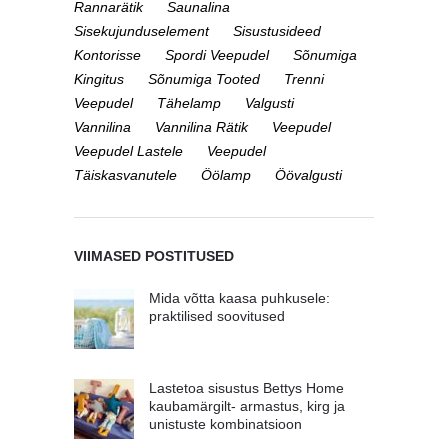
Rannarätik
Saunalina
Sisekujunduselement
Sisustusideed
Kontorisse
Spordi Veepudel
Sõnumiga
Kingitus
Sõnumiga Tooted
Trenni
Veepudel
Tähelamp
Valgusti
Vannilina
Vannilina Rätik
Veepudel
Veepudel Lastele
Veepudel
Täiskasvanutele
Öölamp
Öövalgusti
VIIMASED POSTITUSED
Mida võtta kaasa puhkusele:
praktilised soovitused
Lastetoa sisustus Bettys Home
kaubamärgilt- armastus, kirg ja
unistuste kombinatsioon