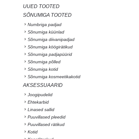
UUED TOOTED
SÕNUMIGA TOOTED
Numbriga padjad
Sõnumiga küünlad
Sõnumiga diivanipadjad
Sõnumiga köögirätikud
Sõnumiga padjapüürid
Sõnumiga põlled
Sõnumiga kotid
Sõnumiga kosmeetikakotid
AKSESSUAARID
Joogipudelid
Ehtekarbid
Linased sallid
Puuvillased pleedid
Puuvillased rätikud
Kotid