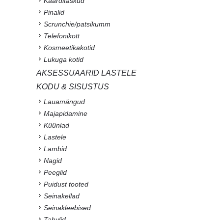
Kaarditaskud
Pinalid
Scrunchie/patsikumm
Telefonikott
Kosmeetikakotid
Lukuga kotid
AKSESSUAARID LASTELE
KODU & SISUSTUS
Lauamängud
Majapidamine
Küünlad
Lastele
Lambid
Nagid
Peeglid
Puidust tooted
Seinakellad
Seinakleebised
Tahvlid